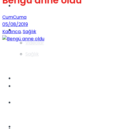
Bengü anne oldu
Gündem
CumCuma
05/08/2019
Yaşam
Kadınca
,
Sağlık
Videolar
Sağlık
TV
Gündem
Kadınca
Dünya