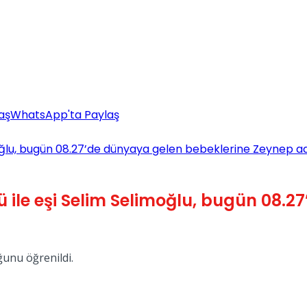
aş
WhatsApp'ta Paylaş
oğlu, bugün 08.27’de dünyaya gelen bebeklerine Zeynep adı
 ile eşi Selim Selimoğlu, bugün 08.
unu öğrenildi.