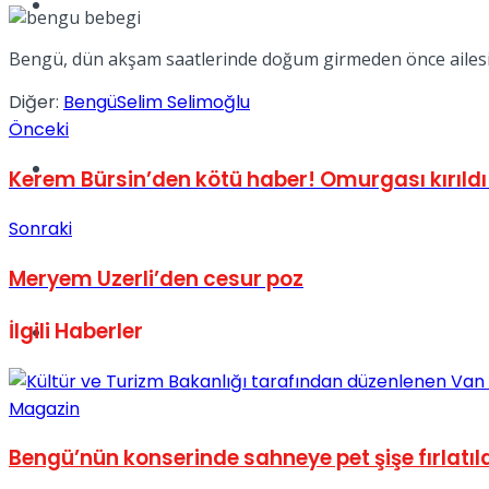
Müzik
Bengü, dün akşam saatlerinde doğum girmeden önce ailesiyl
Diğer:
Bengü
Selim Selimoğlu
Önceki
Sinema
Kerem Bürsin’den kötü haber! Omurgası kırıldı
Sonraki
Meryem Uzerli’den cesur poz
İlgili
Haberler
Tatil
Magazin
Bengü’nün konserinde sahneye pet şişe fırlatıld