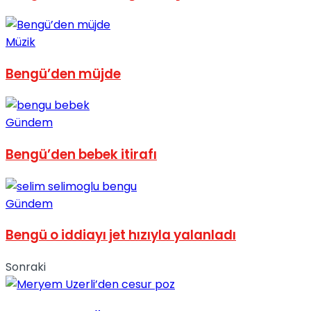
No Result
Müzik
Bengü’den müjde
View All Result
Gündem
Bengü’den bebek itirafı
Gündem
Bengü o iddiayı jet hızıyla yalanladı
Sonraki