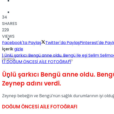
Kadınca
Podcast
34
SHARES
229
VIEWS
Dünya
Facebook'ta Paylaş
Twitter'da Paylaş
Pinterest'de Payl
İçerik
gizle
1
Ünlü şarkıcı Bengü anne oldu. Bengü ile eşi Selim Selim
1.1
DOĞUM ÖNCESİ AİLE FOTOĞRAFI
Ünlü şarkıcı Bengü anne oldu. Bengü
Türkiye
No Result
Zeynep adını verdi.
Zeynep bebeğin ve Bengü’nün sağlık durumlarının iyi olduğ
View All Result
DOĞUM ÖNCESİ AİLE FOTOĞRAFI