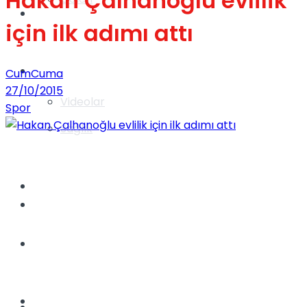
Hakan Çalhanoğlu evlilik
Gündem
için ilk adımı attı
Yaşam
CumCuma
27/10/2015
Videolar
Spor
Sağlık
TV
Gündem
Kadınca
Dünya