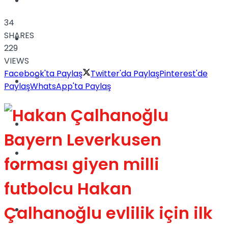
Yaşam
34
SHARES
Türkiye
229
VIEWS
Facebook'ta Paylaş
Twitter'da Paylaş
Pinterest'de
Sağlık
Müzik
Paylaş
WhatsApp'ta Paylaş
Sinema
Bayern Leverkusen
TV
forması giyen milli
Tatil
futbolcu Hakan
Çalhanoğlu evlilik için ilk
Spor