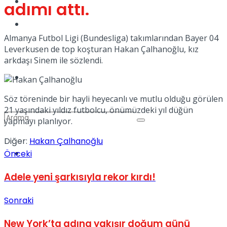
Kadınca
adımı attı.
Podcast
Almanya Futbol Ligi (Bundesliga) takımlarından Bayer 04
Leverkusen de top koşturan Hakan Çalhanoğlu, kız
arkdaşı Sinem ile sözlendi.
Dünya
Söz töreninde bir hayli heyecanlı ve mutlu olduğu görülen
21 yaşındaki yıldız futbolcu, önümüzdeki yıl düğün
yapmayı planlıyor.
Diğer:
Hakan Çalhanoğlu
Türkiye
Önceki
No Result
Adele yeni şarkısıyla rekor kırdı!
Sonraki
View All Result
New York’ta adına yakışır doğum günü