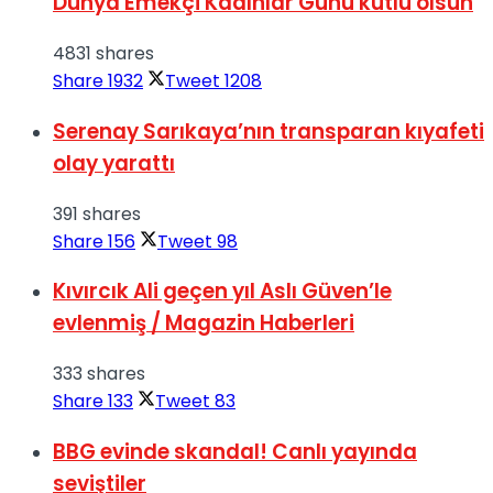
Dünya Emekçi Kadınlar Günü kutlu olsun
4831 shares
Share
1932
Tweet
1208
Serenay Sarıkaya’nın transparan kıyafeti
olay yarattı
391 shares
Share
156
Tweet
98
Kıvırcık Ali geçen yıl Aslı Güven’le
evlenmiş / Magazin Haberleri
333 shares
Share
133
Tweet
83
BBG evinde skandal! Canlı yayında
seviştiler