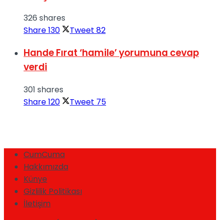
326 shares
Share
130
Tweet
82
Hande Fırat ‘hamile’ yorumuna cevap
verdi
301 shares
Share
120
Tweet
75
CumCuma
Hakkımızda
Künye
Gizlilik Politikası
İletişim