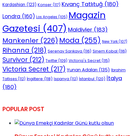
Kıvanç Tatlıtuğ
(180)
Kardashian
(123)
Konser
(117)
No Result
Magazin
Londra
(160)
Los Angeles
(105)
Gazetesi
(407)
Maldivler
(183)
Moda
(255)
Mankenler
(226)
New York
(107)
Rihanna
(218)
Serenay Sarıkaya
(116)
Sinem Kobal
(116)
View All Result
Survivor
(212)
Victoria's Secret
(115)
Twitter
(109)
Victoria Secret
(217)
Yunan Adaları
(135)
İbrahim
İtalya
İngiltere
(118)
İstanbul
(120)
Tatlıses
(112)
İspanya
(112)
(180)
POPULAR POST