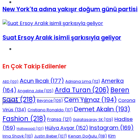
Spor
New York'ta adına yakışır doğum günü partisi
Suat Ersoy Aralık isimli şarkısıyla geliyor
Podcast
En Çok Takip Edilenler
Acun Ilıcalı
(177)
Amerika
Adriana Lima
(112)
ABD
(100)
Beren
Arda Turan
(206)
(164)
Angelina Jolie
(105)
Saat
(218)
Cem Yılmaz
(194)
Corona
Beyonce
(106)
Demet Akalın
(193)
Virüs
(134)
Cristiano Ronaldo
(117)
Fashion
(218)
Hadise
Fransa
(121)
Galatasaray SK
(109)
Instagram
(169)
(159)
Hülya Avşar
(152)
Hollywood
(101)
Kenan Doğulu
(118)
Kim
Irina Shayk
(110)
Justin Bieber
(107)