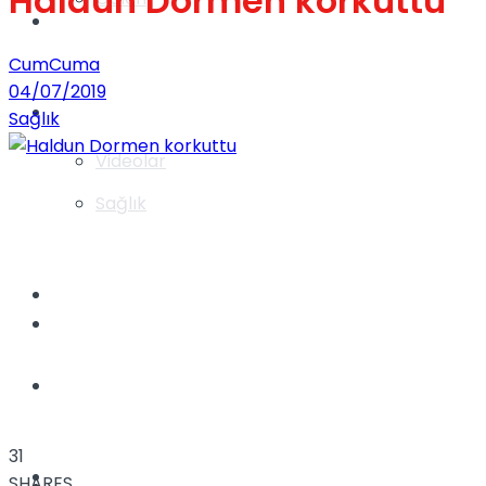
Haldun Dormen korkuttu
Gündem
CumCuma
04/07/2019
Yaşam
Sağlık
Videolar
Sağlık
TV
Gündem
Kadınca
31
Dünya
SHARES