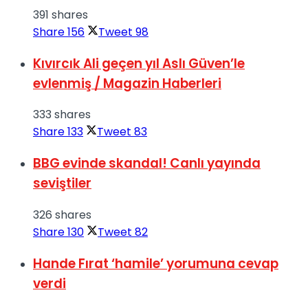
391 shares
Share
156
Tweet
98
Kıvırcık Ali geçen yıl Aslı Güven’le
evlenmiş / Magazin Haberleri
333 shares
Share
133
Tweet
83
BBG evinde skandal! Canlı yayında
seviştiler
326 shares
Share
130
Tweet
82
Hande Fırat ‘hamile’ yorumuna cevap
verdi