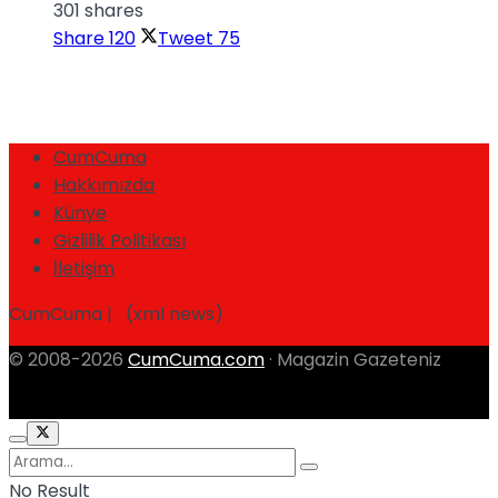
301 shares
Share
120
Tweet
75
CumCuma
Hakkımızda
Künye
Gizlilik Politikası
İletişim
CumCuma | (xml news)
© 2008-2026
CumCuma.com
· Magazin Gazeteniz
No Result