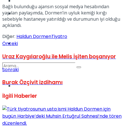
Kadınca
Bağlı bulunduğu ajansın sosyal medya hesabından
yapılan paylaşımda, Dormen’in uyluk kemiği kırığı
Podcast
sebebiyle hastaneye yatırıldığı ve durumunun iyi olduğu
açıklandı.
Diğer:
Haldun Dormen
Tiyatro
Dünya
Önceki
Uraz Kaygılaroğlu ile Melis İşiten boşanıyor
Sonraki
Burak Özçivit izdihamı
Türkiye
No Result
İlgili
Haberler
View All Result