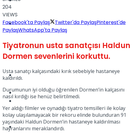
Yaşam
204
VIEWS
Facebook'ta Paylaş
Twitter'da Paylaş
Pinterest'de
Türkiye
Paylaş
WhatsApp'ta Paylaş
Tiyatronun usta sanatçısı Haldun
Sağlık
Müzik
Dormen sevenlerini korkuttu.
Usta sanatçı kalçasındaki kırık sebebiyle hastaneye
Sinema
kaldırıldı.
Durumunun iyi olduğu öğrenilen Dormen’in kalçasını
TV
nasıl kırdığı ise henüz belirtilmedi.
Tatil
Yer aldığı filmler ve oynadığı tiyatro temsilleri ile kolay
kolay ulaşılamayacak bir rekoru elinde bulunduran 91
yaşındaki Haldun Dormen’in hastaneye kaldırılması
Spor
hayranlarını meraklandırdı.