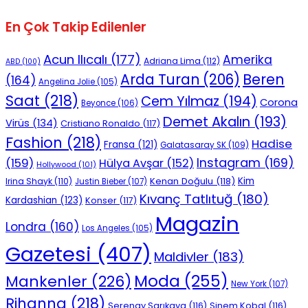
En Çok Takip Edilenler
Acun Ilıcalı
(177)
Amerika
Adriana Lima
(112)
ABD
(100)
Beren
Arda Turan
(206)
(164)
Angelina Jolie
(105)
Saat
(218)
Cem Yılmaz
(194)
Corona
Beyonce
(106)
Demet Akalın
(193)
Virüs
(134)
Cristiano Ronaldo
(117)
Fashion
(218)
Hadise
Fransa
(121)
Galatasaray SK
(109)
Instagram
(169)
(159)
Hülya Avşar
(152)
Hollywood
(101)
Kenan Doğulu
(118)
Kim
Irina Shayk
(110)
Justin Bieber
(107)
Kıvanç Tatlıtuğ
(180)
Kardashian
(123)
Konser
(117)
Magazin
Londra
(160)
Los Angeles
(105)
Gazetesi
(407)
Maldivler
(183)
Moda
(255)
Mankenler
(226)
New York
(107)
Rihanna
(218)
Serenay Sarıkaya
(116)
Sinem Kobal
(116)