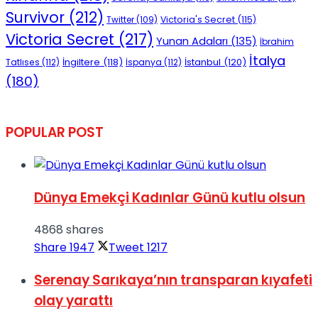
Survivor
(212)
Victoria's Secret
(115)
Twitter
(109)
Victoria Secret
(217)
Yunan Adaları
(135)
İbrahim
İtalya
İngiltere
(118)
İstanbul
(120)
Tatlıses
(112)
İspanya
(112)
(180)
POPULAR POST
Dünya Emekçi Kadınlar Günü kutlu olsun
4868 shares
Share
1947
Tweet
1217
Serenay Sarıkaya’nın transparan kıyafeti
olay yarattı