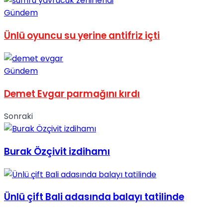
No Result
Gündem
Ünlü oyuncu su yerine antifriz içti
Gündem
View All Result
Demet Evgar parmağını kırdı
Sonraki
Burak Özçivit izdihamı
Ünlü çift Bali adasında balayı tatilinde