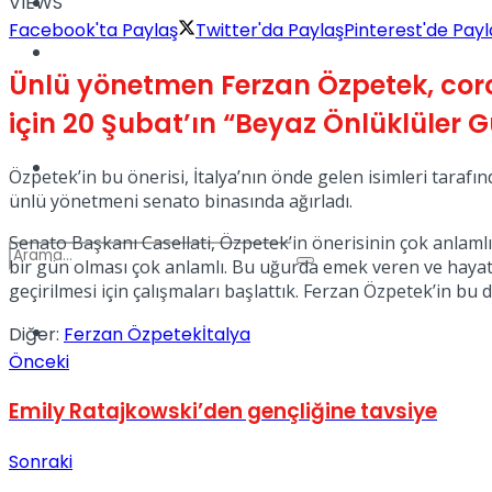
VIEWS
Kadınca
Facebook'ta Paylaş
Twitter'da Paylaş
Pinterest'de Payl
Podcast
Ünlü yönetmen Ferzan Özpetek, coron
için 20 Şubat’ın “Beyaz Önlüklüler G
Dünya
Özpetek’in bu önerisi, İtalya’nın önde gelen isimleri taraf
ünlü yönetmeni senato binasında ağırladı.
Senato Başkanı Casellati, Özpetek’in önerisinin çok anlaml
bir gün olması çok anlamlı. Bu uğurda emek veren ve hayatı
geçirilmesi için çalışmaları başlattık. Ferzan Özpetek’in bu
Türkiye
Diğer:
Ferzan Özpetek
İtalya
No Result
Önceki
Emily Ratajkowski’den gençliğine tavsiye
View All Result
Sonraki