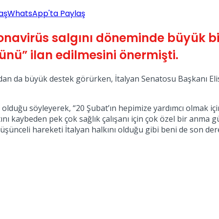
aş
WhatsApp'ta Paylaş
avirüs salgını döneminde büyük bir ö
ünü” ilan edilmesini önermişti.
ından da büyük destek görürken, İtalyan Senatosu Başkanı Eli
ı olduğu söyleyerek, “20 Şubat’ın hepimize yardımcı olmak iç
nı kaybeden pek çok sağlık çalışanı için çok özel bir anma g
 düşünceli hareketi İtalyan halkını olduğu gibi beni de son der