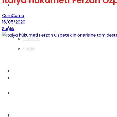
İtalya hükümeti Ferzan Özp
Gündem
CumCuma
16/05/2020
Yaşam
Sağlık
Videolar
Sağlık
TV
Gündem
Kadınca
Dünya