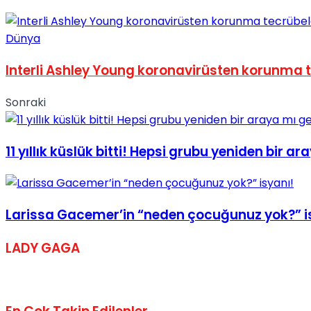
No Result
Dünya
Interli Ashley Young koronavirüsten korunma t
Sonraki
View All Result
11 yıllık küslük bitti! Hepsi grubu yeniden bir ar
Larissa Gacemer’in “neden çocuğunuz yok?” i
LADY GAGA