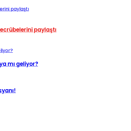
ecrübelerini paylaştı
aya mı geliyor?
syanı!