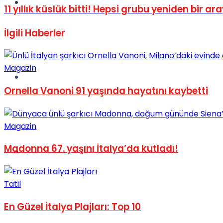
Müzik
11 yıllık küslük bitti! Hepsi grubu yeniden bir ar
İlgili
Haberler
Magazin
Sinema
Ornella Vanoni 91 yaşında hayatını kaybetti
Magazin
Madonna 67. yaşını İtalya’da kutladı!
Tatil
Tatil
En Güzel İtalya Plajları: Top 10