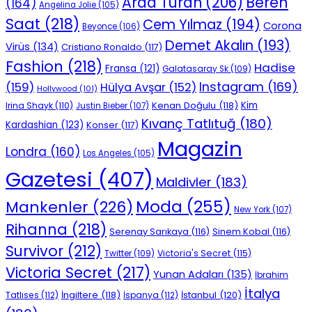
Beren
Arda Turan
(206)
(164)
Angelina Jolie
(105)
Saat
(218)
Cem Yılmaz
(194)
Corona
Beyonce
(106)
Demet Akalın
(193)
Virüs
(134)
Cristiano Ronaldo
(117)
Fashion
(218)
Hadise
Fransa
(121)
Galatasaray Sk
(109)
Instagram
(169)
(159)
Hülya Avşar
(152)
Hollywood
(101)
Kenan Doğulu
(118)
Kim
Irina Shayk
(110)
Justin Bieber
(107)
Kıvanç Tatlıtuğ
(180)
Kardashian
(123)
Konser
(117)
Magazin
Londra
(160)
Los Angeles
(105)
Gazetesi
(407)
Maldivler
(183)
Moda
(255)
Mankenler
(226)
New York
(107)
Rihanna
(218)
Serenay Sarıkaya
(116)
Sinem Kobal
(116)
Survivor
(212)
Victoria's Secret
(115)
Twitter
(109)
Victoria Secret
(217)
Yunan Adaları
(135)
İbrahim
İtalya
İngiltere
(118)
İstanbul
(120)
Tatlıses
(112)
İspanya
(112)