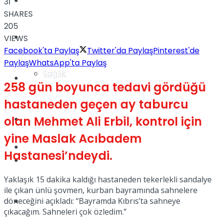
Yaşam
31
SHARES
205
Türkiye
VIEWS
Facebook'ta Paylaş
Twitter'da Paylaş
Pinterest'de
Paylaş
WhatsApp'ta Paylaş
Sağlık
Müzik
258 gün boyunca tedavi gördüğü
hastaneden geçen ay taburcu
olan Mehmet Ali Erbil, kontrol için
Sinema
yine Maslak Acıbadem
TV
Hastanesi’ndeydi.
Tatil
Yaklaşık 15 dakika kaldığı hastaneden tekerlekli sandalye
ile çıkan ünlü şovmen, kurban bayramında sahnelere
döneceğini açıkladı: “Bayramda Kıbrıs’ta sahneye
Spor
çıkacağım. Sahneleri çok özledim.”