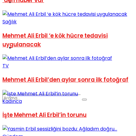
’den haber var
Spor
Sağlık
Mehmet Ali Erbil ‘e kök hücre tedavisi
uygulanacak
Podcast
TV
Mehmet Ali Erbil’den aylar sonra ilk fotoğraf
Kadınca
İşte Mehmet Ali Erbil’in torunu