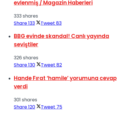
evlenmiş / Magazin Haberleri
333 shares
Share
133
Tweet
83
BBG evinde skandal! Canlı yayında
seviştiler
326 shares
Share
130
Tweet
82
Hande Fırat ‘hamile’ yorumuna cevap
verdi
301 shares
Share
120
Tweet
75