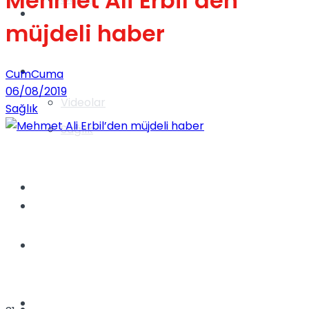
Mehmet Ali Erbil’den
Gündem
müjdeli haber
Yaşam
CumCuma
06/08/2019
Videolar
Sağlık
Sağlık
TV
Gündem
Kadınca
Dünya