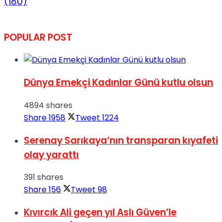
(180)
POPULAR POST
Dünya Emekçi Kadınlar Günü kutlu olsun
4894 shares
Share
1958
Tweet
1224
Serenay Sarıkaya’nın transparan kıyafeti
olay yarattı
391 shares
Share
156
Tweet
98
Kıvırcık Ali geçen yıl Aslı Güven’le