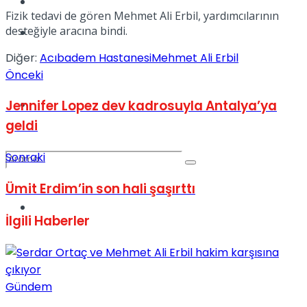
Kadınca
Fizik tedavi de gören Mehmet Ali Erbil, yardımcılarının
desteğiyle aracına bindi.
Podcast
Diğer:
Acıbadem Hastanesi
Mehmet Ali Erbil
Önceki
Dünya
Jennifer Lopez dev kadrosuyla Antalya’ya
geldi
Sonraki
Ümit Erdim’in son hali şaşırttı
Türkiye
No Result
İlgili
Haberler
View All Result
Gündem