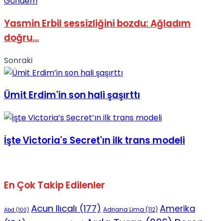
Gündem
No Result
Yasmin Erbil sessizliğini bozdu: Ağladım
doğru…
Sonraki
View All Result
Ümit Erdim'in son hali şaşırttı
İşte Victoria's Secret'ın ilk trans modeli
En Çok Takip Edilenler
Acun Ilıcalı
(177)
Amerika
Adriana Lima
(112)
Abd
(100)