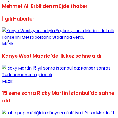
Müzik
Mehmet Ali Erbil’den müjdeli haber
İlgili
Haberler
Sinema
Müzik
Kanye West Madrid’de ilk kez sahne aldı
Tatil
Müzik
15 sene sonra Ricky Martin İstanbul’da sahne
aldı