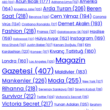
Acun Ilıcalı
(177)
Amerika
Adriana Lima
(112)
ABD
(100)
Beren
Arda Turan
(206)
(164)
Angelina Jolie
(105)
Saat
(218)
Cem Yılmaz
(194)
Corona
Beyonce
(106)
Demet Akalın
(193)
Virüs
(134)
Cristiano Ronaldo
(117)
Fashion
(218)
Hadise
Fransa
(121)
Galatasaray SK
(109)
Instagram
(169)
(159)
Hülya Avşar
(152)
Hollywood
(101)
Kenan Doğulu
(118)
Kim
Irina Shayk
(110)
Justin Bieber
(107)
Kıvanç Tatlıtuğ
(180)
Kardashian
(123)
Konser
(117)
Magazin
Londra
(160)
Los Angeles
(105)
Gazetesi
(407)
Maldivler
(183)
Moda
(255)
Mankenler
(226)
New York
(107)
Rihanna
(218)
Serenay Sarıkaya
(116)
Sinem Kobal
(116)
Survivor
(212)
Victoria's Secret
(115)
Twitter
(109)
Victoria Secret
(217)
Yunan Adaları
(135)
İbrahim