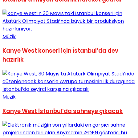
No Result
Müzik
Kanye West konseri için İstanbul’da dev
View All Result
hazırlık
Müzik
Kanye West İstanbul’da sahneye çıkacak