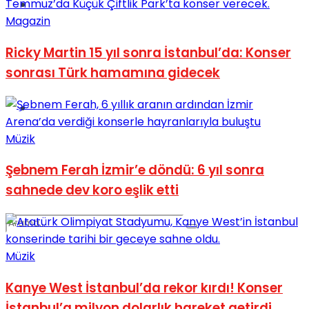
Spor
Magazin
Ricky Martin 15 yıl sonra İstanbul’da: Konser
sonrası Türk hamamına gidecek
Podcast
Müzik
Şebnem Ferah İzmir’e döndü: 6 yıl sonra
sahnede dev koro eşlik etti
Müzik
Kanye West İstanbul’da rekor kırdı! Konser
İstanbul’a milyon dolarlık hareket getirdi