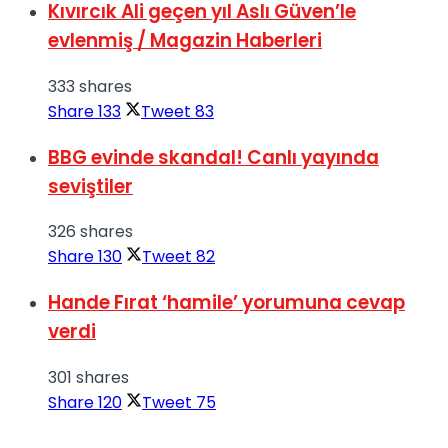
Kıvırcık Ali geçen yıl Aslı Güven’le
evlenmiş / Magazin Haberleri
333 shares
Share
133
Tweet
83
BBG evinde skandal! Canlı yayında
seviştiler
326 shares
Share
130
Tweet
82
Hande Fırat ‘hamile’ yorumuna cevap
verdi
301 shares
Share
120
Tweet
75