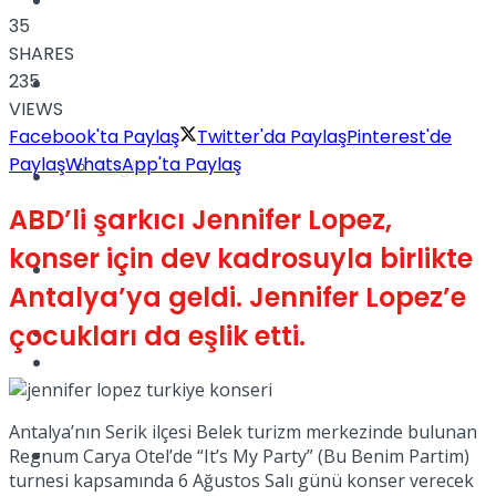
Yaşam
35
SHARES
235
Türkiye
VIEWS
Facebook'ta Paylaş
Twitter'da Paylaş
Pinterest'de
Paylaş
WhatsApp'ta Paylaş
Sağlık
Müzik
ABD’li şarkıcı Jennifer Lopez,
konser için dev kadrosuyla birlikte
Sinema
Antalya’ya geldi. Jennifer Lopez’e
çocukları da eşlik etti.
TV
Tatil
Antalya’nın Serik ilçesi Belek turizm merkezinde bulunan
Spor
Regnum Carya Otel’de “It’s My Party” (Bu Benim Partim)
turnesi kapsamında 6 Ağustos Salı günü konser verecek