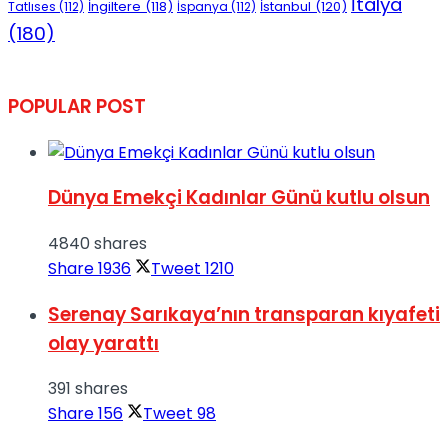
İtalya
İngiltere
(118)
İstanbul
(120)
Tatlıses
(112)
İspanya
(112)
(180)
POPULAR POST
Dünya Emekçi Kadınlar Günü kutlu olsun
4840 shares
Share
1936
Tweet
1210
Serenay Sarıkaya’nın transparan kıyafeti
olay yarattı
391 shares
Share
156
Tweet
98