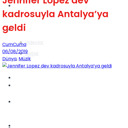
Jennifer Lopez dev
Gündem
kadrosuyla Antalya’ya
geldi
Yaşam
Videolar
CumCuma
06/08/2019
Sağlık
Dünya
,
Müzik
TV
Gündem
Kadınca
Dünya