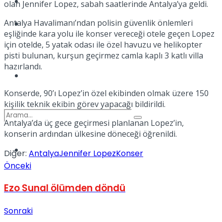
Kadınca
olan Jennifer Lopez, sabah saatlerinde Antalya’ya geldi.
Antalya Havalimanı’ndan polisin güvenlik önlemleri
Podcast
eşliğinde kara yolu ile konser vereceği otele geçen Lopez
için otelde, 5 yatak odası ile özel havuzu ve helikopter
pisti bulunan, kurşun geçirmez camla kaplı 3 katlı villa
hazırlandı.
Dünya
Konserde, 90’ı Lopez’in özel ekibinden olmak üzere 150
kişilik teknik ekibin görev yapacağı bildirildi.
Antalya’da üç gece geçirmesi planlanan Lopez’in,
konserin ardından ülkesine döneceği öğrenildi.
Türkiye
Diğer:
Antalya
Jennifer Lopez
Konser
No Result
Önceki
Ezo Sunal ölümden döndü
View All Result
Sonraki