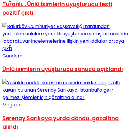
Müzik
Turanlı… Ünlü isimlerin uyuşturucu testi
pozitif çıktı
Sinema
Gündem
Ünlü isimlerin uyuşturucu sonucu açıklandı
Tatil
Magazin
Serenay Sarıkaya yurda döndü, gözaltına
alındı