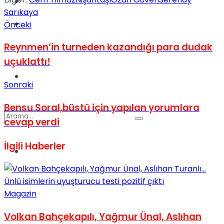
Kadınca
Sarıkaya
Podcast
Önceki
Reynmen’in turneden kazandığı para dudak
uçuklattı!
Dünya
Sonraki
Bensu Soral,büstü için yapılan yorumlara
cevap verdi
İlgili
Haberler
Türkiye
No Result
Magazin
View All Result
Volkan Bahçekapılı, Yağmur Ünal, Aslıhan