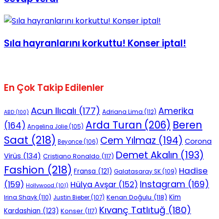
Sıla hayranlarını korkuttu! Konser iptal!
En Çok Takip Edilenler
Acun Ilıcalı
(177)
Amerika
Adriana Lima
(112)
ABD
(100)
Beren
Arda Turan
(206)
(164)
Angelina Jolie
(105)
Saat
(218)
Cem Yılmaz
(194)
Corona
Beyonce
(106)
Demet Akalın
(193)
Virüs
(134)
Cristiano Ronaldo
(117)
Fashion
(218)
Hadise
Fransa
(121)
Galatasaray SK
(109)
Instagram
(169)
(159)
Hülya Avşar
(152)
Hollywood
(101)
Kenan Doğulu
(118)
Kim
Irina Shayk
(110)
Justin Bieber
(107)
Kıvanç Tatlıtuğ
(180)
Kardashian
(123)
Konser
(117)