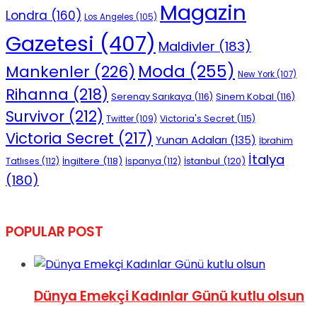
Magazin
Londra
(160)
Los Angeles
(105)
Gazetesi
(407)
Maldivler
(183)
Moda
(255)
Mankenler
(226)
New York
(107)
Rihanna
(218)
Serenay Sarıkaya
(116)
Sinem Kobal
(116)
Survivor
(212)
Victoria's Secret
(115)
Twitter
(109)
Victoria Secret
(217)
Yunan Adaları
(135)
İbrahim
İtalya
İngiltere
(118)
İstanbul
(120)
Tatlıses
(112)
İspanya
(112)
(180)
POPULAR POST
Dünya Emekçi Kadınlar Günü kutlu olsun