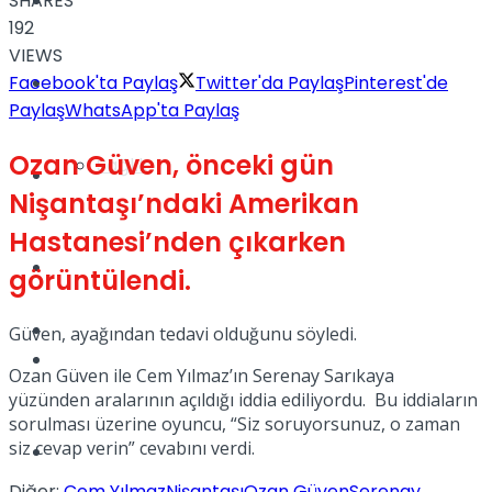
SHARES
Yaşam
192
VIEWS
Facebook'ta Paylaş
Twitter'da Paylaş
Pinterest'de
Türkiye
Paylaş
WhatsApp'ta Paylaş
Ozan Güven, önceki gün
Sağlık
Müzik
Nişantaşı’ndaki Amerikan
Hastanesi’nden çıkarken
Sinema
görüntülendi.
TV
Güven, ayağından tedavi olduğunu söyledi.
Tatil
Ozan Güven ile Cem Yılmaz’ın Serenay Sarıkaya
yüzünden aralarının açıldığı iddia ediliyordu. Bu iddiaların
sorulması üzerine oyuncu, “Siz soruyorsunuz, o zaman
siz cevap verin” cevabını verdi.
Spor
Diğer:
Cem Yılmaz
Nişantaşı
Ozan Güven
Serenay