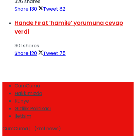
326 shares
Share
130
Tweet
82
Hande Fırat ‘hamile’ yorumuna cevap
verdi
301 shares
Share
120
Tweet
75
CumCuma
Hakkımızda
Künye
Gizlilik Politikası
İletişim
CumCuma | (xml news)