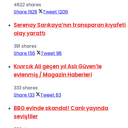
4822 shares
Share
1929
Tweet
1206
Serenay Sarıkaya’nın transparan kıyafeti
olay yarattı
391 shares
Share
156
Tweet
98
Kıvırcık Ali geçen yıl Aslı Güven’le
evlenmiş / Magazin Haberleri
333 shares
Share
133
Tweet
83
BBG evinde skandal! Canlı yayında
seviştiler