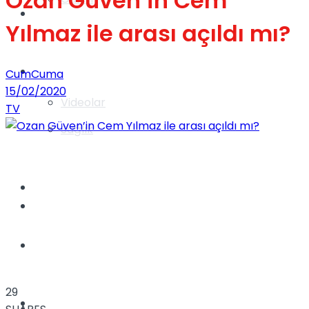
Ozan Güven’in Cem
Gündem
Yılmaz ile arası açıldı mı?
Yaşam
CumCuma
15/02/2020
Videolar
TV
Sağlık
TV
Gündem
Kadınca
29
Dünya