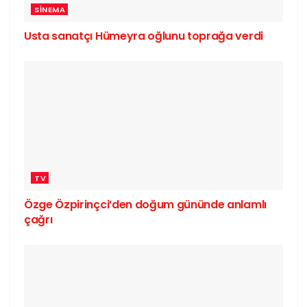
SINEMA
Usta sanatçı Hümeyra oğlunu toprağa verdi
TV
Özge Özpirinçci’den doğum gününde anlamlı
çağrı