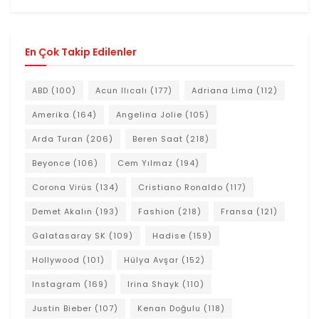
En Çok Takip Edilenler
ABD
(100)
Acun Ilıcalı
(177)
Adriana Lima
(112)
Amerika
(164)
Angelina Jolie
(105)
Arda Turan
(206)
Beren Saat
(218)
Beyonce
(106)
Cem Yılmaz
(194)
Corona Virüs
(134)
Cristiano Ronaldo
(117)
Demet Akalın
(193)
Fashion
(218)
Fransa
(121)
Galatasaray SK
(109)
Hadise
(159)
Hollywood
(101)
Hülya Avşar
(152)
Instagram
(169)
Irina Shayk
(110)
Justin Bieber
(107)
Kenan Doğulu
(118)