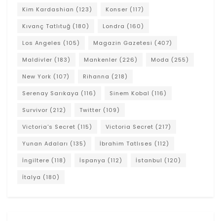
Kim Kardashian
(123)
Konser
(117)
Kıvanç Tatlıtuğ
(180)
Londra
(160)
Los Angeles
(105)
Magazin Gazetesi
(407)
Maldivler
(183)
Mankenler
(226)
Moda
(255)
New York
(107)
Rihanna
(218)
Serenay Sarıkaya
(116)
Sinem Kobal
(116)
Survivor
(212)
Twitter
(109)
Victoria's Secret
(115)
Victoria Secret
(217)
Yunan Adaları
(135)
İbrahim Tatlıses
(112)
İngiltere
(118)
İspanya
(112)
İstanbul
(120)
İtalya
(180)