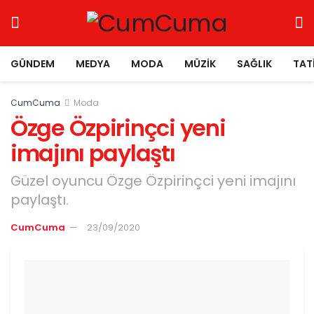
GÜNDEM
MEDYA
MODA
MÜZIK
SAĞLIK
TAT
CumCuma
Moda
Özge Özpirinçci yeni
imajını paylaştı
Güzel oyuncu Özge Özpirinçci yeni imajını
paylaştı.
CumCuma
23/09/2020