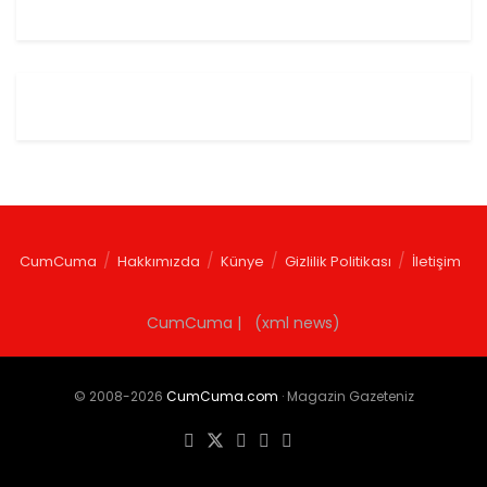
CumCuma
Hakkımızda
Künye
Gizlilik Politikası
İletişim
CumCuma | (xml news)
© 2008-2026
CumCuma.com
· Magazin Gazeteniz