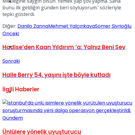
Mesleğine saygın olsun. Yemek yap şov yapma. Sana
Müzik
bunu ilk geldiğin günden beri söylüyorum.’ sözleriyle
tepki gösterdi.
Diğer:
Danilo Zanna
Mehmet Yalçınkaya
Somer Sivrioğlu
Önceki
Sinema
Hadise’den Kaan Yıldırım ‘a: Yalnız Beni Sev
Sonraki
Halle Berry 54. yaşını işte böyle kutladı
İlgili
Haberler
Tatil
Gündem
Ünlülere yönelik uyuşturucu