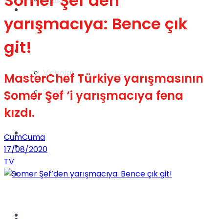
Somer Şef’den
Gündem
yarışmacıya: Bence çık
git!
Yaşam
Videolar
MasterChef Türkiye yarışmasının
Sağlık
Somer Şef ‘i yarışmacıya fena
kızdı.
TV
CumCuma
Gündem
17/08/2020
TV
Kadınca
Dünya