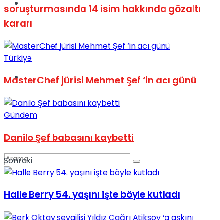
Spor
soruşturmasında 14 isim hakkında gözaltı
kararı
Türkiye
Podcast
MasterChef jürisi Mehmet Şef ‘in acı günü
Gündem
Danilo Şef babasını kaybetti
Sonraki
Halle Berry 54. yaşını işte böyle kutladı