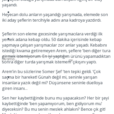
Kadınca
yaşandı.
Podcast
Heyecan dolu anların yaşandığı yarışmada, elemede son
iki aday şeflerin tercihiyle adını ana kadroya yazdırdı.
Şeflerin son eleme gecesinde yarışmacılara verdiği ilk
Dünya
yemek adana kebap oldu. 50 dakika içerisinde kebap
yapmaya çalışan yarışmacılar zor anlar yaşadı. Kebabını
istediği kıvama getiremeyen Arem, şeflere ‘ben diğer tura
girmek istemiyorum. En iyi yaptığım ürünü yapamadıktan
sonra diğer turda yarışmak istemem’ çıkışını yaptı.
Arem’in bu sözlerine Somer Şef ‘ten tepki geldi. ‘Çok
Türkiye
saçma bir hareket! Günah değil mi, seninle yarışan
No Result
insanlara yazık değil mi? Düşünsene seninle düelloya
giren insanı…
Sen her kaybettiğinde bunu mu yapacaksın? Her bir şeyi
View All Result
kaybettiğinde ‘ben yapamıyorum, ben gidiyorum mu’
diyeceksin? Bu mu senin meslek ahlakın? Bence çık git!