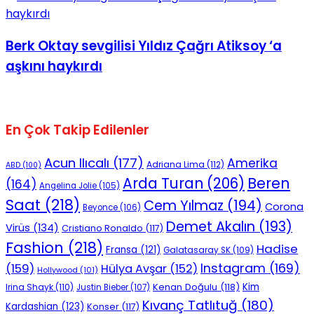
No Result
Berk Oktay sevgilisi Yıldız Çağrı Atiksoy ‘a
aşkını haykırdı
View All Result
En Çok Takip Edilenler
Acun Ilıcalı
(177)
Amerika
Adriana Lima
(112)
ABD
(100)
Beren
Arda Turan
(206)
(164)
Angelina Jolie
(105)
Saat
(218)
Cem Yılmaz
(194)
Corona
Beyonce
(106)
Demet Akalın
(193)
Virüs
(134)
Cristiano Ronaldo
(117)
Fashion
(218)
Hadise
Fransa
(121)
Galatasaray SK
(109)
Instagram
(169)
(159)
Hülya Avşar
(152)
Hollywood
(101)
Kenan Doğulu
(118)
Kim
Irina Shayk
(110)
Justin Bieber
(107)
Kıvanç Tatlıtuğ
(180)
Kardashian
(123)
Konser
(117)