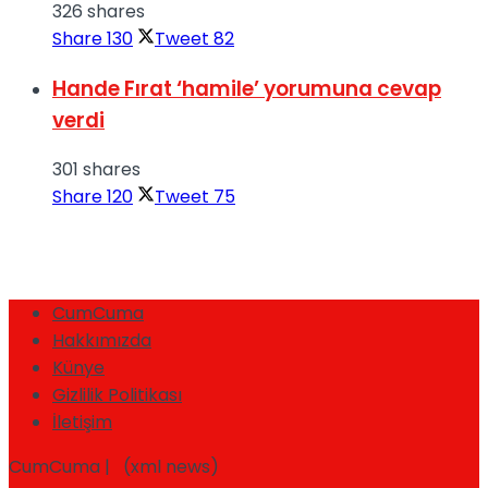
326 shares
Share
130
Tweet
82
Hande Fırat ‘hamile’ yorumuna cevap
verdi
301 shares
Share
120
Tweet
75
CumCuma
Hakkımızda
Künye
Gizlilik Politikası
İletişim
CumCuma | (xml news)