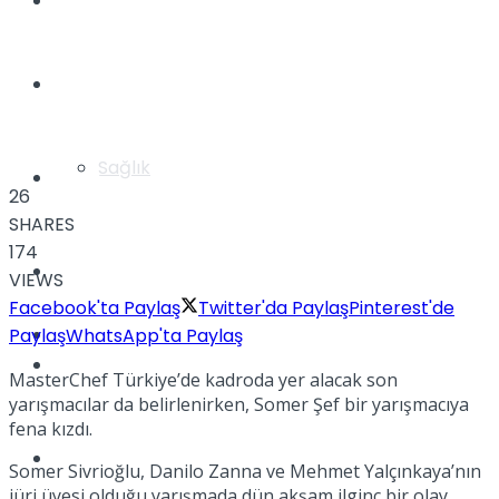
Yaşam
Türkiye
Sağlık
Müzik
26
SHARES
174
Sinema
VIEWS
Facebook'ta Paylaş
Twitter'da Paylaş
Pinterest'de
TV
Paylaş
WhatsApp'ta Paylaş
Tatil
MasterChef Türkiye’de kadroda yer alacak son
yarışmacılar da belirlenirken, Somer Şef bir yarışmacıya
fena kızdı.
Spor
Somer Sivrioğlu, Danilo Zanna ve Mehmet Yalçınkaya’nın
jüri üyesi olduğu yarışmada dün akşam ilginç bir olay