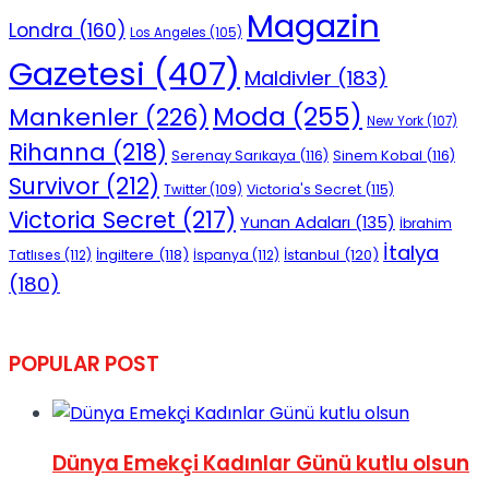
Magazin
Londra
(160)
Los Angeles
(105)
Gazetesi
(407)
Maldivler
(183)
Moda
(255)
Mankenler
(226)
New York
(107)
Rihanna
(218)
Serenay Sarıkaya
(116)
Sinem Kobal
(116)
Survivor
(212)
Victoria's Secret
(115)
Twitter
(109)
Victoria Secret
(217)
Yunan Adaları
(135)
İbrahim
İtalya
İngiltere
(118)
İstanbul
(120)
Tatlıses
(112)
İspanya
(112)
(180)
POPULAR POST
Dünya Emekçi Kadınlar Günü kutlu olsun