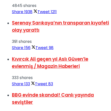
4845 shares
Share
1938
Tweet
1211
Serenay Sarıkaya’nın transparan kıyafeti
olay yarattı
391 shares
Share
156
Tweet
98
Kıvırcık Ali geçen yıl Aslı Güven’le
evlenmiş / Magazin Haberleri
333 shares
Share
133
Tweet
83
BBG evinde skandal! Canlı yayında
seviştiler