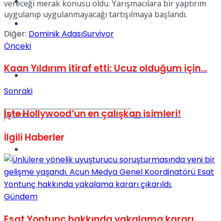
Kadınca
vereceği merak konusu oldu. Yarışmacılara bir yaptırım
uygulanıp uygulanmayacağı tartışılmaya başlandı.
Podcast
Diğer:
Dominik Adası
Survivor
Önceki
Kaan Yıldırım itiraf etti: Ucuz olduğum için…
Dünya
Sonraki
İşte Hollywood’un en çalışkan isimleri!
İlgili
Haberler
Türkiye
No Result
Gündem
View All Result
Esat Yontunç hakkında yakalama kararı