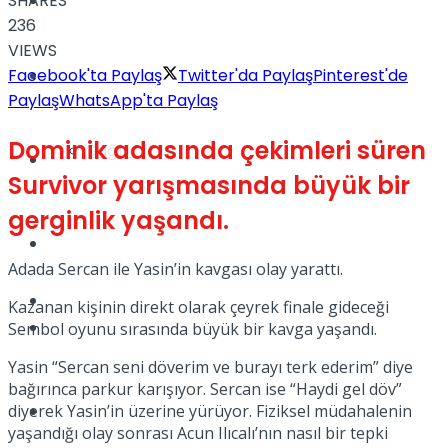
SHARES
Yaşam
236
VIEWS
Facebook'ta Paylaş
Twitter'da Paylaş
Pinterest'de
Türkiye
Paylaş
WhatsApp'ta Paylaş
Dominik adasında çekimleri süren
Sağlık
Müzik
Survivor yarışmasında büyük bir
gerginlik yaşandı.
Sinema
Adada Sercan ile Yasin’in kavgası olay yarattı.
TV
Kazanan kişinin direkt olarak çeyrek finale gideceği
Tatil
Sembol oyunu sırasında büyük bir kavga yaşandı.
Yasin “Sercan seni döverim ve burayı terk ederim” diye
bağırınca parkur karışıyor. Sercan ise “Haydi gel döv”
diyerek Yasin’in üzerine yürüyor. Fiziksel müdahalenin
Spor
yaşandığı olay sonrası Acun Ilıcalı’nın nasıl bir tepki