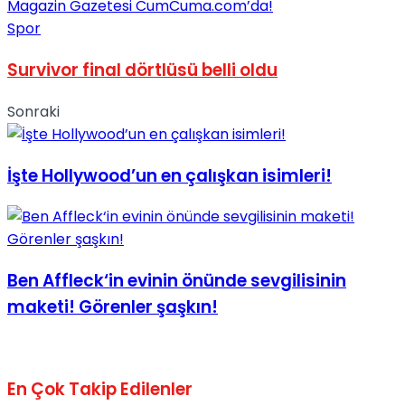
No Result
Spor
Survivor final dörtlüsü belli oldu
Sonraki
View All Result
İşte Hollywood’un en çalışkan isimleri!
Ben Affleck‘in evinin önünde sevgilisinin
maketi! Görenler şaşkın!
En Çok Takip Edilenler