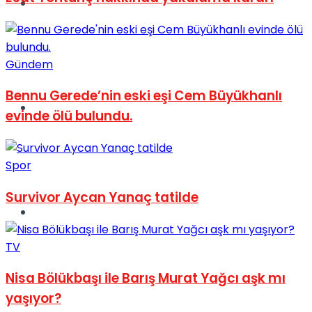
Müzik
Gündem
Bennu Gerede’nin eski eşi Cem Büyükhanlı
Sinema
evinde ölü bulundu.
Spor
Survivor Aycan Yanaç tatilde
Tatil
TV
Nisa Bölükbaşı ile Barış Murat Yağcı aşk mı
yaşıyor?