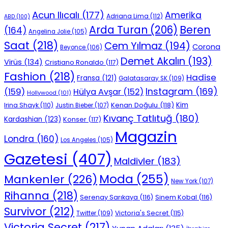
Acun Ilıcalı
(177)
Amerika
Adriana Lima
(112)
ABD
(100)
Beren
Arda Turan
(206)
(164)
Angelina Jolie
(105)
Saat
(218)
Cem Yılmaz
(194)
Corona
Beyonce
(106)
Demet Akalın
(193)
Virüs
(134)
Cristiano Ronaldo
(117)
Fashion
(218)
Hadise
Fransa
(121)
Galatasaray SK
(109)
Instagram
(169)
(159)
Hülya Avşar
(152)
Hollywood
(101)
Kenan Doğulu
(118)
Kim
Irina Shayk
(110)
Justin Bieber
(107)
Kıvanç Tatlıtuğ
(180)
Kardashian
(123)
Konser
(117)
Magazin
Londra
(160)
Los Angeles
(105)
Gazetesi
(407)
Maldivler
(183)
Moda
(255)
Mankenler
(226)
New York
(107)
Rihanna
(218)
Serenay Sarıkaya
(116)
Sinem Kobal
(116)
Survivor
(212)
Victoria's Secret
(115)
Twitter
(109)
Victoria Secret
(217)