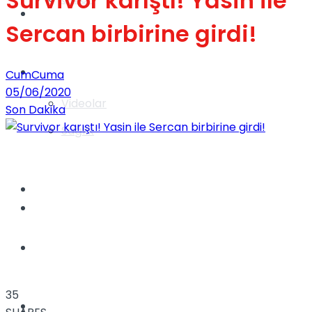
Survivor karıştı! Yasin ile
Gündem
Sercan birbirine girdi!
Yaşam
CumCuma
05/06/2020
Videolar
Son Dakika
Sağlık
TV
Gündem
Kadınca
35
Dünya