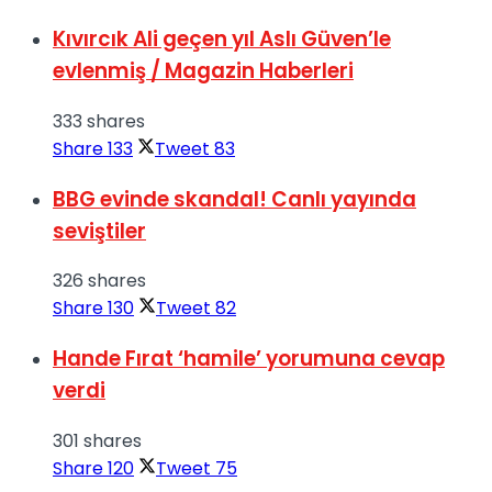
Kıvırcık Ali geçen yıl Aslı Güven’le
evlenmiş / Magazin Haberleri
333 shares
Share
133
Tweet
83
BBG evinde skandal! Canlı yayında
seviştiler
326 shares
Share
130
Tweet
82
Hande Fırat ‘hamile’ yorumuna cevap
verdi
301 shares
Share
120
Tweet
75