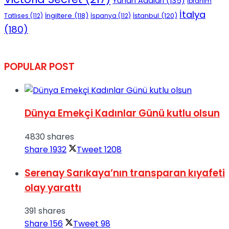
Yunan Adaları
(135)
İbrahim
İtalya
İngiltere
(118)
İstanbul
(120)
Tatlıses
(112)
İspanya
(112)
(180)
POPULAR POST
Dünya Emekçi Kadınlar Günü kutlu olsun
4830 shares
Share
1932
Tweet
1208
Serenay Sarıkaya’nın transparan kıyafeti
olay yarattı
391 shares
Share
156
Tweet
98