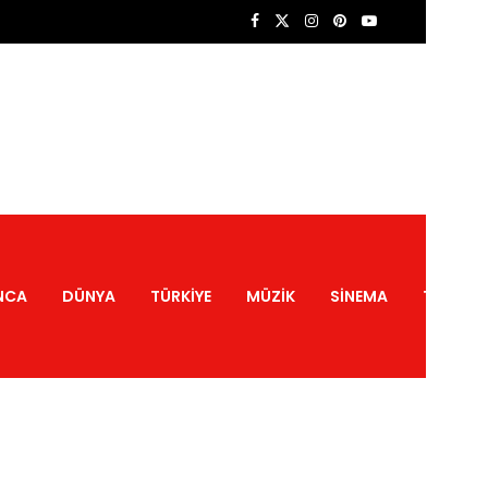
NCA
DÜNYA
TÜRKIYE
MÜZIK
SINEMA
TATIL