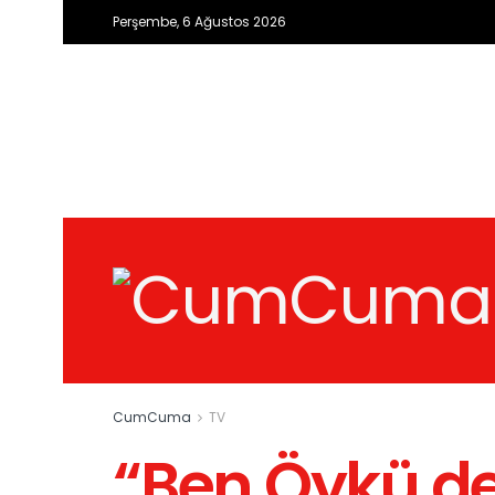
Perşembe, 6 Ağustos 2026
CumCuma
TV
“Ben Öykü de