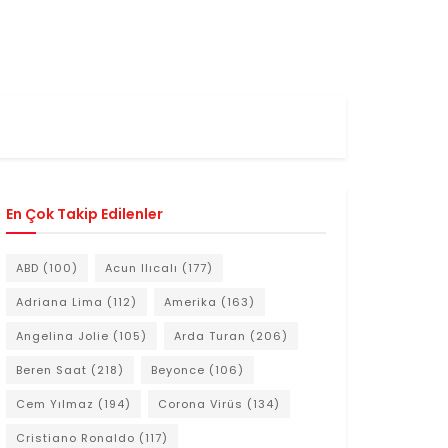
En Çok Takip Edilenler
ABD
(100)
Acun Ilıcalı
(177)
Adriana Lima
(112)
Amerika
(163)
Angelina Jolie
(105)
Arda Turan
(206)
Beren Saat
(218)
Beyonce
(106)
Cem Yılmaz
(194)
Corona Virüs
(134)
Cristiano Ronaldo
(117)