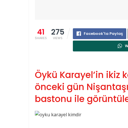
41
275
Facebook'ta Paylaş
SHARES
VIEWS
W
Öykü Karayel’in ikiz 
önceki gün Nişantaşı
bastonu ile görüntül