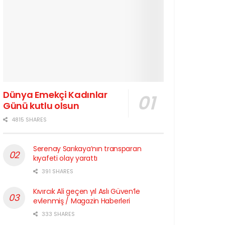
Dünya Emekçi Kadınlar
Günü kutlu olsun
4815 SHARES
Serenay Sarıkaya’nın transparan
kıyafeti olay yarattı
391 SHARES
Kıvırcık Ali geçen yıl Aslı Güven’le
evlenmiş / Magazin Haberleri
333 SHARES