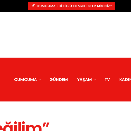
CUMCUMA EDITÖRÜ OLMAK İSTER MISINIZ?
CUMCUMA
GÜNDEM
YAŞAM
TV
KADI
ğilim”