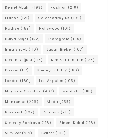
Demet Akalın
(193)
Fashion
(218)
Fransa
(121)
Galatasaray SK
(109)
Hadise
(159)
Hollywood
(101)
Hülya Avşar
(152)
Instagram
(169)
Irina Shayk
(110)
Justin Bieber
(107)
Kenan Doğulu
(118)
Kim Kardashian
(123)
Konser
(117)
Kıvanç Tatlıtuğ
(180)
Londra
(160)
Los Angeles
(105)
Magazin Gazetesi
(407)
Maldivler
(183)
Mankenler
(226)
Moda
(255)
New York
(107)
Rihanna
(218)
Serenay Sarıkaya
(116)
Sinem Kobal
(116)
Survivor
(212)
Twitter
(109)