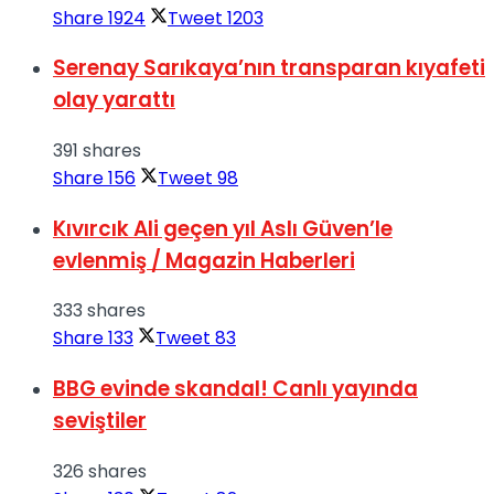
Share
1924
Tweet
1203
Serenay Sarıkaya’nın transparan kıyafeti
olay yarattı
391 shares
Share
156
Tweet
98
Kıvırcık Ali geçen yıl Aslı Güven’le
evlenmiş / Magazin Haberleri
333 shares
Share
133
Tweet
83
BBG evinde skandal! Canlı yayında
seviştiler
326 shares