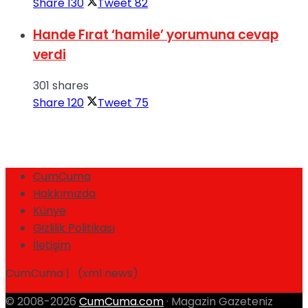
Share
130
Tweet
82
Hande Fırat ‘hamile’ yorumuna cevap
verdi
301 shares
Share
120
Tweet
75
CumCuma
Hakkımızda
Künye
Gizlilik Politikası
İletişim
CumCuma | (xml news)
© 2008-2026
CumCuma.com
· Magazin Gazeteniz