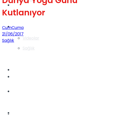
Dünya Yoga Günü
Gündem
Kutlanıyor
Yaşam
CumCuma
21/06/2017
Videolar
Sağlık
Sağlık
TV
Gündem
Kadınca
Dünya