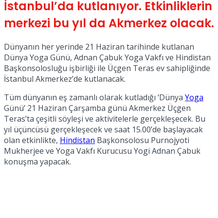
İstanbul’da kutlanıyor. Etkinliklerin
No Result
merkezi bu yıl da Akmerkez olacak.
Dünyanın her yerinde 21 Haziran tarihinde kutlanan
Dünya Yoga Günü, Adnan Çabuk Yoga Vakfı ve Hindistan
Başkonsolosluğu işbirliği ile Üçgen Teras ev sahipliğinde
İstanbul Akmerkez’de kutlanacak.
View All Result
Tüm dünyanın eş zamanlı olarak kutladığı ‘Dünya
Yoga
Günü’ 21 Haziran Çarşamba günü Akmerkez Üçgen
Teras’ta çeşitli söyleşi ve aktivitelerle gerçekleşecek. Bu
yıl üçüncüsü gerçekleşecek ve saat 15.00’de başlayacak
olan etkinlikte,
Hindistan
Başkonsolosu Purnojyoti
Mukherjee ve Yoga Vakfı Kurucusu Yogi Adnan Çabuk
konuşma yapacak.