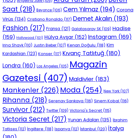
Angelina Jolie
(105)
Saat
(218)
Cem Yılmaz
(194)
Corona
Beyonce
(106)
Demet Akalın
(193)
Virüs
(134)
Cristiano Ronaldo
(117)
Fashion
(217)
Hadise
Fransa
(121)
Galatasaray SK
(109)
Instagram
(169)
(159)
Hülya Avşar
(152)
Hollywood
(101)
Kenan Doğulu
(118)
Kim
Irina Shayk
(110)
Justin Bieber
(107)
Kıvanç Tatlıtuğ
(180)
Kardashian
(123)
Konser
(117)
Magazin
Londra
(160)
Los Angeles
(105)
Gazetesi
(407)
Maldivler
(183)
Moda
(254)
Mankenler
(226)
New York
(107)
Rihanna
(218)
Serenay Sarıkaya
(116)
Sinem Kobal
(116)
Survivor
(212)
Victoria's Secret
(115)
Twitter
(109)
Victoria Secret
(217)
Yunan Adaları
(135)
İbrahim
İtalya
İngiltere
(118)
İstanbul
(120)
Tatlıses
(112)
İspanya
(112)
(180)