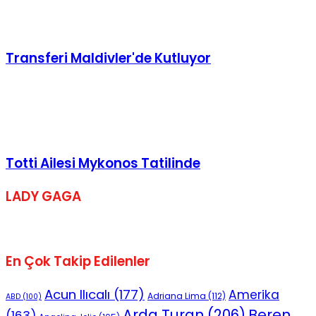
Transferi Maldivler'de Kutluyor
Totti Ailesi Mykonos Tatilinde
LADY GAGA
En Çok Takip Edilenler
Acun Ilıcalı
(177)
Amerika
Adriana Lima
(112)
ABD
(100)
Beren
Arda Turan
(206)
(163)