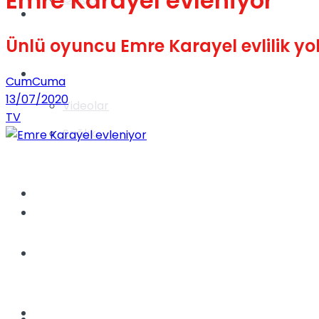
Emre Karayel evleniyor
Gündem
Ünlü oyuncu Emre Karayel evlilik yol
Yaşam
CumCuma
13/07/2020
Videolar
TV
Sağlık
TV
Gündem
Kadınca
Dünya