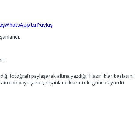
aş
WhatsApp'ta Paylaş
şanlandı.
du.
diği fotoğrafı paylaşarak altına yazdığı “Hazırlıklar başlasın.
gram’dan paylaşarak, nişanlandıklarını ele güne duyurdu.