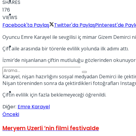
Kadınca
SHARES
176
Podcast
VIEWS
Facebook'ta Paylaş
Twitter'da Paylaş
Pinterest'de Payl
Oyuncu Emre Karayel ile sevgilisi iç mimar Gizem Demirci ni
Dünya
Çift aile arasında bir törenle evlilik yolunda ilk adımı attı.
İzmir’de nişanlanan çiftin mutluluğu gözlerinden okunuyor
Karayel, nişan hazırlığını sosyal medyadan Demirci ile çektir
Nişan töreninden sonra da çektirdikleri fotoğrafları Insta
Türkiye
Çiftin evlilik için fazla beklemeyeceği öğrenildi.
No Result
Diğer:
Emre Karayel
Önceki
View All Result
Meryem Uzerli ‘nin filmi festivalde