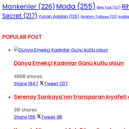
Moda
(255)
Mankenler
(226)
R
No Result
New York
(107)
Secret
(217)
Yunan Adaları
(135)
İngilt
İbrahim Tatlıses
(112)
POPULAR POST
View All Result
Dünya Emekçi Kadınlar Günü kutlu olsun
4868 shares
Share
1947
Tweet
1217
Serenay Sarıkaya’nın transparan kıyafeti 
391 shares
Share
156
Tweet
98