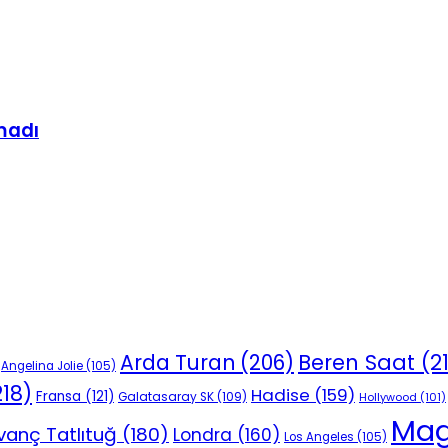
madı
Beren Saat
(2
Arda Turan
(206)
Angelina Jolie
(105)
18)
Hadise
(159)
Fransa
(121)
Galatasaray SK
(109)
Hollywood
(101)
Mag
vanç Tatlıtuğ
(180)
Londra
(160)
Los Angeles
(105)