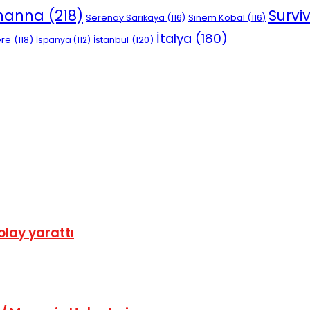
ihanna
(218)
Survi
Serenay Sarıkaya
(116)
Sinem Kobal
(116)
İtalya
(180)
ere
(118)
İstanbul
(120)
İspanya
(112)
olay yarattı