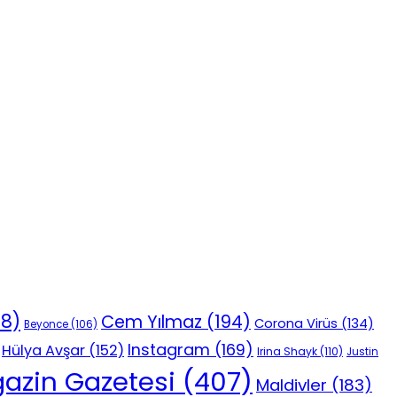
18)
Cem Yılmaz
(194)
Corona Virüs
(134)
Beyonce
(106)
Instagram
(169)
Hülya Avşar
(152)
Irina Shayk
(110)
Justin
azin Gazetesi
(407)
Maldivler
(183)