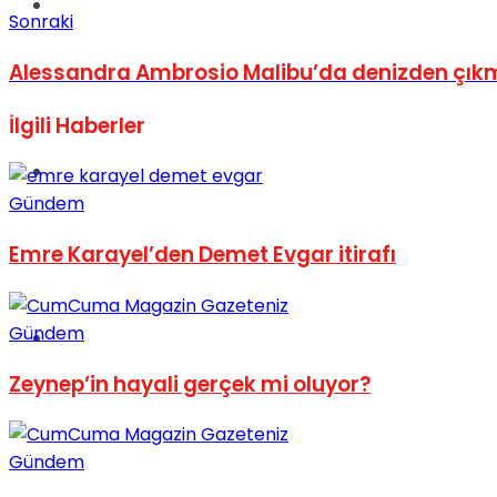
Müzik
Sonraki
Alessandra Ambrosio Malibu’da denizden çık
İlgili
Haberler
Sinema
Gündem
Emre Karayel’den Demet Evgar itirafı
Gündem
Tatil
Zeynep’in hayali gerçek mi oluyor?
Gündem