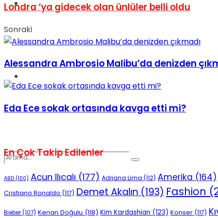
Spor
Londra ‘ya gidecek olan ünlüler belli oldu
Sonraki
Alessandra Ambrosio Malibu’da denizden çık
Podcast
Eda Ece sokak ortasında kavga etti mi?
En Çok Takip Edilenler
Acun Ilıcalı
(177)
Amerika
(164)
Adriana Lima
(112)
ABD
(100)
Fashion
(2
Demet Akalın
(193)
Cristiano Ronaldo
(117)
Kı
Kenan Doğulu
(118)
Kim Kardashian
(123)
Konser
(117)
Bieber
(107)