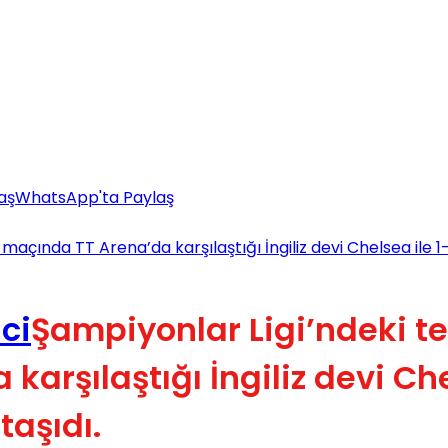
aş
WhatsApp'ta Paylaş
k maçında TT Arena’da karşılaştığı İngiliz devi Chelsea ile 
Şampiyonlar Ligi’ndeki t
karşılaştığı İngiliz devi Ch
aşıdı.