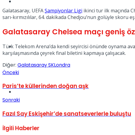
Müzik
Galatasaray, UEFA
Şampiyonlar Ligi
ikinci tur ilk maçında 
sarı-kırmızılılar, 64. dakikada Chedjou’nun golüyle skoru eş
Galatasaray Chelsea maçı geniş özet
Türk Telekom Arena’da kendi seyircisi önünde oynama avan
Sinema
karşılaşmasında çeyrek final biletini kapmaya çalışacak.
Diğer:
Galatasaray SK
Londra
Önceki
Paris’te küllerinden doğan aşk
Tatil
Sonraki
Fazıl Say Eskişehir’de sanatseverlerle buluştu
İlgili
Haberler