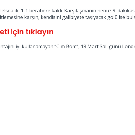
Chelsea ile 1-1 berabere kaldı. Karşılaşmanın henüz 9. daki
itlemesine karşın, kendisini galibiyete taşıyacak golü ise bul
i için tıklayın
tajını iyi kullanamayan “Cim Bom”, 18 Mart Salı günü Lond