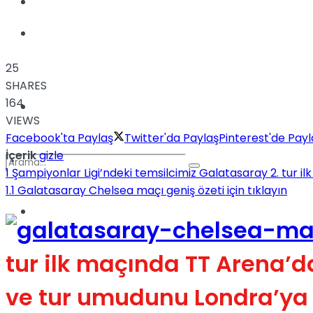
Kadınca
Podcast
25
SHARES
164
Dünya
VIEWS
Facebook'ta Paylaş
Twitter'da Paylaş
Pinterest'de Payl
İçerik
gizle
1
Şampiyonlar Ligi’ndeki temsilcimiz Galatasaray 2. tur il
1.1
Galatasaray Chelsea maçı geniş özeti için tıklayın
Türkiye
No Result
tur ilk maçında TT Arena’da 
View All Result
ve tur umudunu Londra’ya t