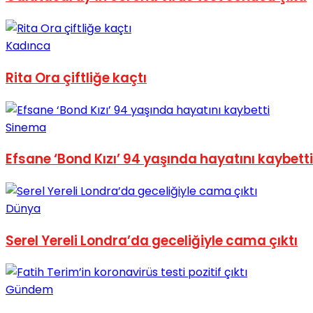
No Result
Kadınca
Rita Ora çiftliğe kaçtı
View All Result
Sinema
Efsane ‘Bond Kızı’ 94 yaşında hayatını kaybetti
Dünya
Serel Yereli Londra’da geceliğiyle cama çıktı
Gündem