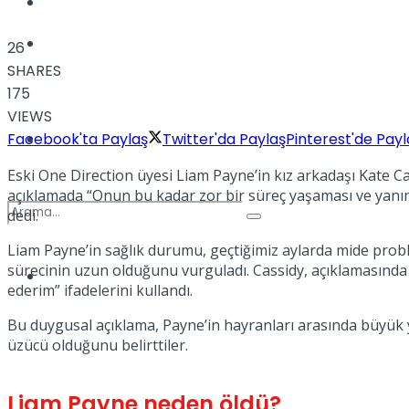
Kadınca
Podcast
26
SHARES
175
VIEWS
Facebook'ta Paylaş
Twitter'da Paylaş
Pinterest'de Payl
Dünya
Eski One Direction üyesi Liam Payne’in kız arkadaşı Kate Cas
açıklamada “Onun bu kadar zor bir süreç yaşaması ve yanınd
dedi.
Liam Payne’in sağlık durumu, geçtiğimiz aylarda mide proble
sürecinin uzun olduğunu vurguladı. Cassidy, açıklamasınd
Türkiye
No Result
ederim” ifadelerini kullandı.
Bu duygusal açıklama, Payne’in hayranları arasında büyük ya
üzücü olduğunu belirttiler.
View All Result
Liam Payne neden öldü?