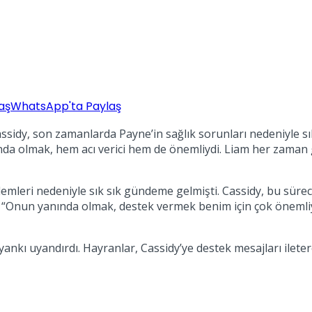
aş
WhatsApp'ta Paylaş
sidy, son zamanlarda Payne’in sağlık sorunları nedeniyle sıkın
a olmak, hem acı verici hem de önemliydi. Liam her zaman gü
mleri nedeniyle sık sık gündeme gelmişti. Cassidy, bu süreci
a “Onun yanında olmak, destek vermek benim için çok önemli
nkı uyandırdı. Hayranlar, Cassidy’ye destek mesajları ileter