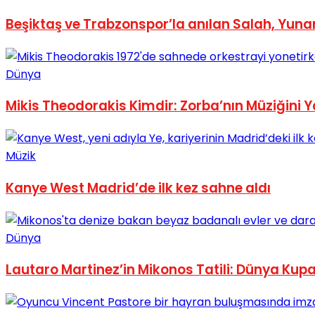
No Result
Beşiktaş ve Trabzonspor’la anılan Salah, Yunan
Dünya
Mikis Theodorakis Kimdir: Zorba’nın Müziğini
View All Result
Müzik
Kanye West Madrid’de ilk kez sahne aldı
Dünya
Lautaro Martinez’in Mikonos Tatili: Dünya Kup