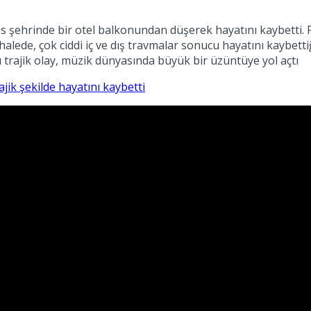
es şehrinde bir otel balkonundan düşerek hayatını kaybetti.
de, çok ciddi iç ve dış travmalar sonucu hayatını kaybettiği bel
 trajik olay, müzik dünyasında büyük bir üzüntüye yol açtı
ajik şekilde hayatını kaybetti