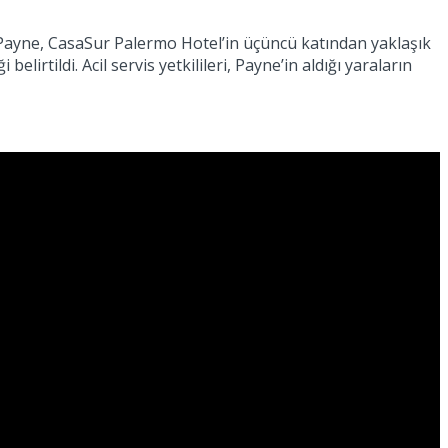
 Payne, CasaSur Palermo Hotel’in üçüncü katından yaklaşık
irtildi. Acil servis yetkilileri, Payne’in aldığı yaraların