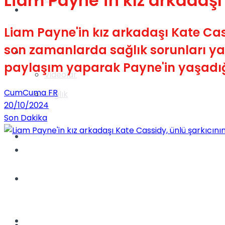
Liam Payne’in kız arkadaşı
Gündem
Liam Payne'in kız arkadaşı Kate Cassi
son zamanlarda sağlık sorunları ya
Yaşam
paylaşım yaparak Payne'in yaşadığ
Videolar
CumCuma FR
Sağlık
20/10/2024
Son Dakika
TV
Gündem
Kadınca
Dünya