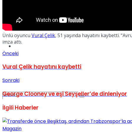
Spor
Ünlü oyuncu
Vural Çelik
, 51 yaşında hayatını kaybetti. “Av
imza attı.
Podcast
Önceki
Vural Çelik hayatını kaybetti
Sonraki
George Clooney ve eşi Seyşeller’de dinleniyor
İlgili
Haberler
Magazin