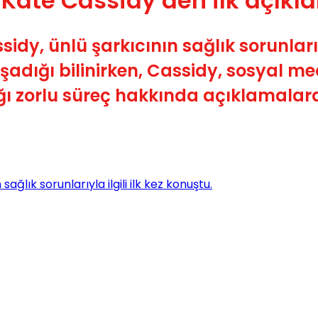
 Kate Cassidy’den ilk açık
dy, ünlü şarkıcının sağlık sorunlarıyl
şadığı bilinirken, Cassidy, sosyal m
ı zorlu süreç hakkında açıklamalar