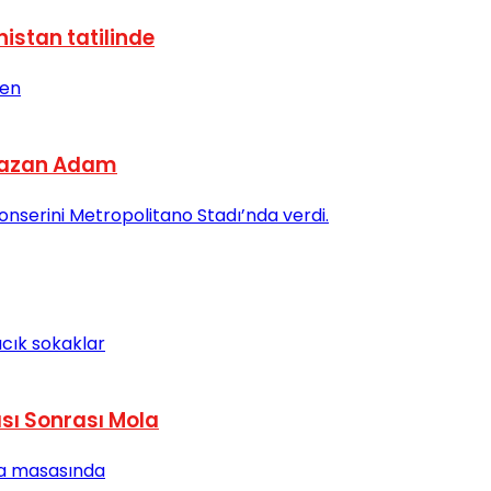
istan tatilinde
 Yazan Adam
ası Sonrası Mola