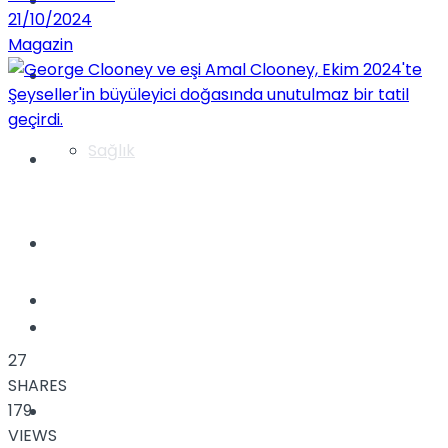
Yaşam
21/10/2024
Magazin
Türkiye
Sağlık
Müzik
Sinema
TV
Tatil
27
SHARES
179
Spor
VIEWS