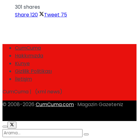
301 shares
Share
120
Tweet
75
CumCuma
Hakkımızda
Künye
Gizlilik Politikası
İletişim
CumCuma | (xml news)
© 2008-2026
CumCuma.com
· Magazin Gazeteniz