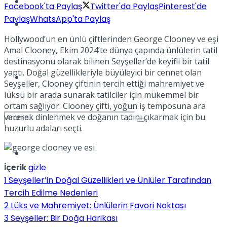
Kadınca
Facebook'ta Paylaş
Twitter'da Paylaş
Pinterest'de
Paylaş
WhatsApp'ta Paylaş
Podcast
Hollywood’un en ünlü çiftlerinden George Clooney ve eşi
Amal Clooney, Ekim 2024’te dünya çapında ünlülerin tatil
destinasyonu olarak bilinen Seyşeller’de keyifli bir tatil
yaptı. Doğal güzellikleriyle büyüleyici bir cennet olan
Dünya
Seyşeller, Clooney çiftinin tercih ettiği mahremiyet ve
lüksü bir arada sunarak tatilciler için mükemmel bir
ortam sağlıyor. Clooney çifti, yoğun iş temposuna ara
vererek dinlenmek ve doğanın tadını çıkarmak için bu
huzurlu adaları seçti.
Türkiye
No Result
İçerik
gizle
1
Seyşeller’in Doğal Güzellikleri ve Ünlüler Tarafından
Tercih Edilme Nedenleri
View All Result
2
Lüks ve Mahremiyet: Ünlülerin Favori Noktası
3
Seyşeller: Bir Doğa Harikası