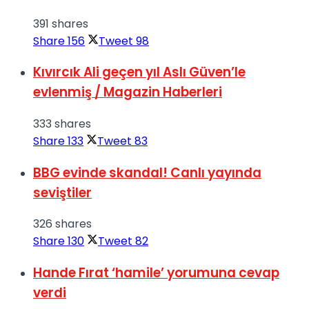
391 shares
Share
156
Tweet
98
Kıvırcık Ali geçen yıl Aslı Güven’le
evlenmiş / Magazin Haberleri
333 shares
Share
133
Tweet
83
BBG evinde skandal! Canlı yayında
seviştiler
326 shares
Share
130
Tweet
82
Hande Fırat ‘hamile’ yorumuna cevap
verdi