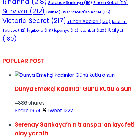
Rihanna
(218)
Serenay Sarıkaya
(116)
Sinem Kobal
(116)
Survivor
(212)
Victoria's Secret
(115)
Twitter
(109)
Victoria Secret
(217)
Yunan Adaları
(135)
İbrahim
İtalya
İngiltere
(118)
İstanbul
(120)
Tatlıses
(112)
İspanya
(112)
(180)
POPULAR POST
Dünya Emekçi Kadınlar Günü kutlu olsun
4886 shares
Share
1954
Tweet
1222
Serenay Sarıkaya’nın transparan kıyafeti
olay yarattı