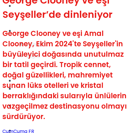
George Clooney ve eşi
Gündem
Seyşeller’de dinleniyor
Yaşam
George Clooney ve eşi Amal
Clooney, Ekim 2024'te Seyşeller'in
Videolar
büyüleyici doğasında unutulmaz
Sağlık
bir tatil geçirdi. Tropik cennet,
doğal güzellikleri, mahremiyet
TV
sunan lüks otelleri ve kristal
Gündem
berraklığındaki sularıyla ünlülerin
vazgeçilmez destinasyonu olmayı
Kadınca
sürdürüyor.
Dünya
CumCuma FR