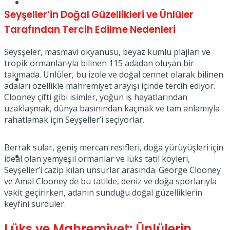
Müzik
Seyşeller’in Doğal Güzellikleri ve Ünlüler
Tarafından Tercih Edilme Nedenleri
Seysşeler, masmavi okyanusu, beyaz kumlu plajları ve
tropik ormanlarıyla bilinen 115 adadan oluşan bir
takımada. Ünlüler, bu izole ve doğal cennet olarak bilinen
Sinema
adaları özellikle mahremiyet arayışı içinde tercih ediyor.
Clooney çifti gibi isimler, yoğun iş hayatlarından
uzaklaşmak, dünya basınından kaçmak ve tam anlamıyla
rahatlamak için Seyşeller’i seçiyorlar.
Berrak sular, geniş mercan resifleri, doğa yürüyüşleri için
Tatil
ideal olan yemyeşil ormanlar ve lüks tatil köyleri,
Seyşeller’i cazip kılan unsurlar arasında. George Clooney
ve Amal Clooney de bu tatilde, deniz ve doğa sporlarıyla
vakit geçirirken, adanın sunduğu doğal güzelliklerin
keyfini sürdüler.
Lüks ve Mahremiyet: Ünlülerin