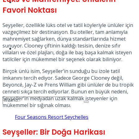
Spor
Favori Noktası
Seyşeller, özellikle lüks otel ve tatil köyleriyle ünlüler için
vazgeçilmez bir destinasyon. Bu oteller, tam anlamıyla
mahremiyet sağlarken, dünya standartlarında hizmet
sunuyor. Clooney çiftinin kaldığı tesisin, denize sıfır
Podcast
villaları ve özel plajları, doğa ile baş başa kalmak isteyen
tatilciler için mükemmel bir seçenek olarak biliniyor.
Birçok ünlü isim, Seyşeller’in sunduğu bu izole tatil
imkanını tercih ediyor. Sadece George Clooney değil,
Beyoncé, Jay-Z ve Prens William gibi ünlüler de bu tropik
cenneti sıkça tercih ediyorlar. Bunun en büyük nedeni,
Seyşeller’in medyadan uzak kalmak isteyenler için
mükemmel bir sığınak olması.
Four Seasons Resort Seychelles
Seyşeller: Bir Doğa Harikası