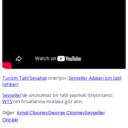
Turizm Tatil Seyahat
öneriyor:
Seyşeller Adaları için tatil
rehberi
Seyşeller
‘de unutulmaz bir tatil yapmak istiyorsanız;
WTS
‘nin fırsatlarına mutlaka göz atın.
Diğer:
Amal Clooney
George Clooney
Seyşeller
Önceki