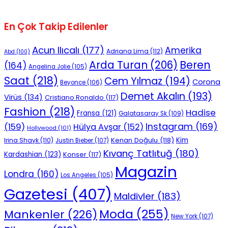
En Çok Takip Edilenler
Acun Ilıcalı
(177)
Amerika
Adriana Lima
(112)
Abd
(100)
Beren
Arda Turan
(206)
(164)
Angelina Jolie
(105)
Saat
(218)
Cem Yılmaz
(194)
Corona
Beyonce
(106)
Demet Akalın
(193)
Virüs
(134)
Cristiano Ronaldo
(117)
Fashion
(218)
Hadise
Fransa
(121)
Galatasaray Sk
(109)
Instagram
(169)
(159)
Hülya Avşar
(152)
Hollywood
(101)
Kenan Doğulu
(118)
Kim
Irina Shayk
(110)
Justin Bieber
(107)
Kıvanç Tatlıtuğ
(180)
Kardashian
(123)
Konser
(117)
Magazin
Londra
(160)
Los Angeles
(105)
Gazetesi
(407)
Maldivler
(183)
Moda
(255)
Mankenler
(226)
New York
(107)