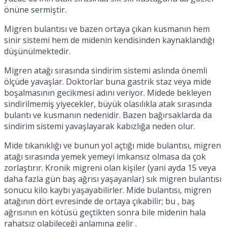
önüne sermiştir.
No Result
Migren bulantısı ve bazen ortaya çıkan kusmanın hem
sinir sistemi hem de midenin kendisinden kaynaklandığı
düşünülmektedir.
Migren atağı sırasında sindirim sistemi aslında önemli
ölçüde yavaşlar. Doktorlar buna gastrik staz veya mide
View All Result
boşalmasının gecikmesi adını veriyor. Midede bekleyen
sindirilmemiş yiyecekler, büyük olasılıkla atak sırasında
bulantı ve kusmanın nedenidir. Bazen bağırsaklarda da
sindirim sistemi yavaşlayarak kabızlığa neden olur.
Mide tıkanıklığı ve bunun yol açtığı mide bulantısı, migren
atağı sırasında yemek yemeyi imkansız olmasa da çok
zorlaştırır. Kronik migreni olan kişiler (yani ayda 15 veya
daha fazla gün baş ağrısı yaşayanlar) sık migren bulantısı
sonucu kilo kaybı yaşayabilirler. Mide bulantısı, migren
atağının dört evresinde de ortaya çıkabilir; bu , baş
ağrısının en kötüsü geçtikten sonra bile midenin hala
rahatsız olabileceği anlamına gelir .