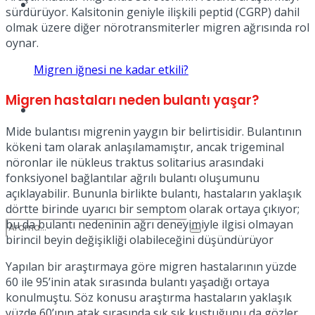
Spor
sürdürüyor. Kalsitonin geniyle ilişkili peptid (CGRP) dahil
olmak üzere diğer nörotransmiterler migren ağrısında rol
oynar.
Migren iğnesi ne kadar etkili?
Migren hastaları neden bulantı yaşar?
Podcast
Mide bulantısı migrenin yaygın bir belirtisidir. Bulantının
kökeni tam olarak anlaşılamamıştır, ancak trigeminal
nöronlar ile nükleus traktus solitarius arasındaki
fonksiyonel bağlantılar ağrılı bulantı oluşumunu
açıklayabilir. Bununla birlikte bulantı, hastaların yaklaşık
dörtte birinde uyarıcı bir semptom olarak ortaya çıkıyor;
bu da bulantı nedeninin ağrı deneyimiyle ilgisi olmayan
birincil beyin değişikliği olabileceğini düşündürüyor
Yapılan bir araştırmaya göre migren hastalarının yüzde
60 ile 95’inin atak sırasında bulantı yaşadığı ortaya
konulmuştu. Söz konusu araştırma hastaların yaklaşık
yüzde 60’ının atak sırasında sık sık kustuğunu da gözler