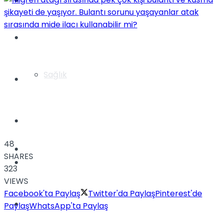
Yaşam
Türkiye
Sağlık
Müzik
Sinema
48
TV
SHARES
Tatil
323
VIEWS
Facebook'ta Paylaş
Twitter'da Paylaş
Pinterest'de
Spor
Paylaş
WhatsApp'ta Paylaş