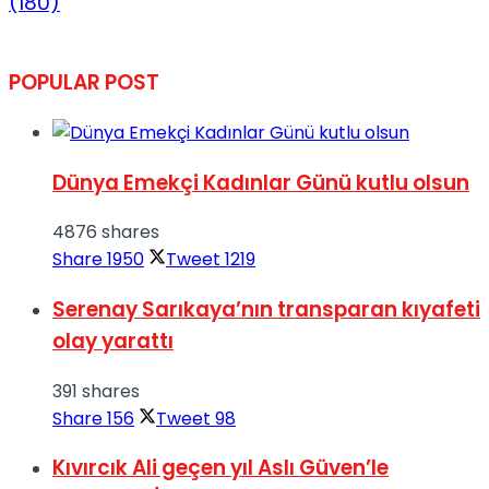
(180)
POPULAR POST
Dünya Emekçi Kadınlar Günü kutlu olsun
4876 shares
Share
1950
Tweet
1219
Serenay Sarıkaya’nın transparan kıyafeti
olay yarattı
391 shares
Share
156
Tweet
98
Kıvırcık Ali geçen yıl Aslı Güven’le