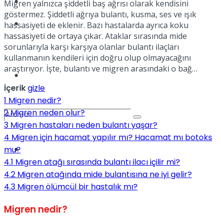
Kadınca
Migren yalnızca şiddetli baş ağrısı olarak kendisini
göstermez. Şiddetli ağrıya bulantı, kusma, ses ve ışık
Podcast
hassasiyeti de eklenir. Bazı hastalarda ayrıca koku
hassasiyeti de ortaya çıkar. Ataklar sırasında mide
sorunlarıyla karşı karşıya olanlar bulantı ilaçları
kullanmanın kendileri için doğru olup olmayacağını
araştırıyor. İşte, bulantı ve migren arasındaki o bağ…
Dünya
İçerik
gizle
1
Migren nedir?
2
Migren neden olur?
3
Migren hastaları neden bulantı yaşar?
4
Migren için hacamat yapılır mı? Hacamat mı botoks
Türkiye
mu?
No Result
4.1
Migren atağı sırasında bulantı ilacı içilir mi?
4.2
Migren atağında mide bulantısına ne iyi gelir?
4.3
Migren ölümcül bir hastalık mı?
View All Result
Migren nedir?