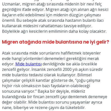
Uzmanlar, migren atağı sırasında midenin bir nevi felç
geçirdiğini ifade ediyor. Migren atağı için alınan ağrı kesici
ilaçların etki edebilmesi için midenin düzgün çalışması
önemli. Bu sebeple atak sırasında hastanın bulantı ilacı
kullanarak midesini rahatlatması tavsiye ediliyor.
Böylelikle ağrı kesicilerin emiliminin daha kolay olacaktır.
Migren atağında mide bulantısına ne iyi gelir?
Atak sırasında mide sorunlarını hafifletmek isteyenler
evde hangi yöntemleri denemeleri gerektiğini merak
ediyor.
Mide bulantısı
denildiğinde ise akla öncelikle
zencefil geliyor. İnsanlık zencefili 2000 yılı aşkın süredir
mide bulantısı tedavisi olarak kullanıyor. Bilimsel
çalışmalar çelişkili kanıtlar gösterse de, “çoğu çalışma
hiçbir risk olmaksızın bazı faydaların olabileceği
sonucuna varıyor.” Başka bir deyişle, mideniz
bulandığında bir fincan zencefil çayı demlemek denemeye
değer olabilir. Mide bulantısı sorunu yaşayanlar ayrıca
nane, biberiye ve rezene çayını da tüketebilir.