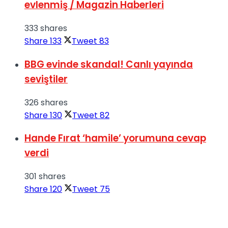
evlenmiş / Magazin Haberleri
333 shares
Share
133
Tweet
83
BBG evinde skandal! Canlı yayında
seviştiler
326 shares
Share
130
Tweet
82
Hande Fırat ‘hamile’ yorumuna cevap
verdi
301 shares
Share
120
Tweet
75