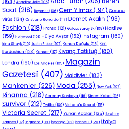
Beren
Arda Turan
(206)
(164)
Angelina Jolie
(105)
Saat
(218)
Cem Yılmaz
(194)
Corona
Beyonce
(106)
Demet Akalın
(193)
Virüs
(134)
Cristiano Ronaldo
(117)
Fashion
(218)
Hadise
Fransa
(121)
Galatasaray Sk
(109)
Instagram
(169)
(159)
Hülya Avşar
(152)
Hollywood
(101)
Kenan Doğulu
(118)
Kim
Irina Shayk
(110)
Justin Bieber
(107)
Kıvanç Tatlıtuğ
(180)
Kardashian
(123)
Konser
(117)
Magazin
Londra
(160)
Los Angeles
(105)
Gazetesi
(407)
Maldivler
(183)
Moda
(255)
Mankenler
(226)
New York
(107)
Rihanna
(218)
Serenay Sarıkaya
(116)
Sinem Kobal
(116)
Survivor
(212)
Victoria's Secret
(115)
Twitter
(109)
Victoria Secret
(217)
Yunan Adaları
(135)
İbrahim
İtalya
İngiltere
(118)
İstanbul
(120)
Tatlıses
(112)
İspanya
(112)