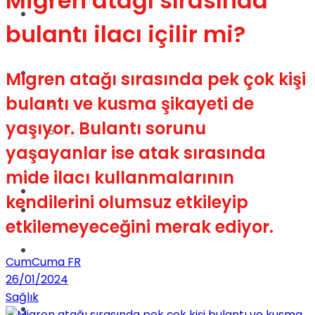
Migren atağı sırasında
Gündem
bulantı ilacı içilir mi?
Yaşam
Migren atağı sırasında pek çok kişi
bulantı ve kusma şikayeti de
Videolar
yaşıyor. Bulantı sorunu
Sağlık
yaşayanlar ise atak sırasında
mide ilacı kullanmalarının
TV
kendilerini olumsuz etkileyip
Gündem
etkilemeyeceğini merak ediyor.
Kadınca
CumCuma FR
26/01/2024
Sağlık
Dünya