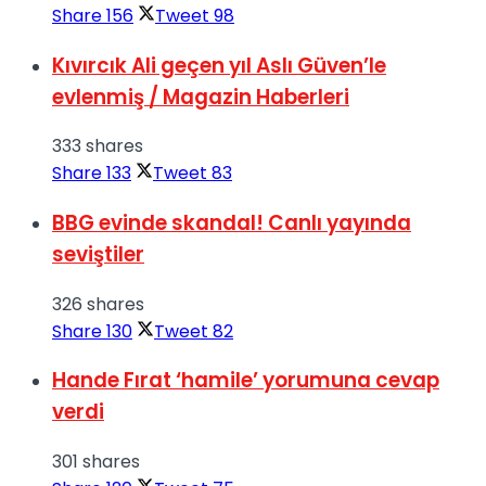
Share
156
Tweet
98
Kıvırcık Ali geçen yıl Aslı Güven’le
evlenmiş / Magazin Haberleri
333 shares
Share
133
Tweet
83
BBG evinde skandal! Canlı yayında
seviştiler
326 shares
Share
130
Tweet
82
Hande Fırat ‘hamile’ yorumuna cevap
verdi
301 shares