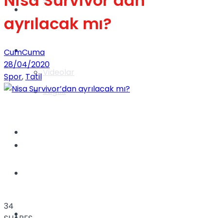
Nisa Survivor’dan
Gündem
ayrılacak mı?
Yaşam
CumCuma
28/04/2020
Videolar
Spor
,
Tatil
Sağlık
TV
Gündem
Kadınca
34
Dünya