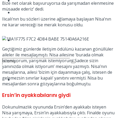
Kadınca
Bize net olarak başvuruyorsa da yarışmadan elenmesine
müsaade ederiz’ dedi.
Podcast
Ilıcalı’nın bu sözleri üzerine ağlamaya başlayan Nisa’nın
ne karar vereceği ise merak konusu oldu.
Dünya
Geçtiğimiz günlerde iletişim ödülünü kazanan gönüllüler
aileler ile mesajlaşmıştı. Nisa ailesine ‘burada olmak
istemiyorum, yarışmak istemiyorum! Sadece sizin
yanınızda olmak istiyorum’ mesajını yazmıştı. Nisa’nın
mesajlarına, ailesi ‘bizim için dayanmaya çalış, istesen de
gelemezsin sınırlar kapalı’ yanıtını vermişti. Nisa bu
Türkiye
No Result
mesajlardan sonra gözyaşlarına boğulmuştu.
Ersin’in ayakkabılarını giydi
View All Result
Dokunulmazlık oyununda Ersin’den ayakkabı isteyen
Nisa yarışmaya, Ersin’in ayakkabısıyla çıktı. Finalde oyunu