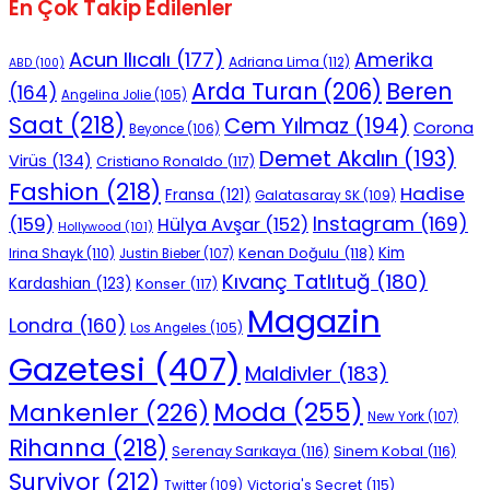
En Çok Takip Edilenler
Acun Ilıcalı
(177)
Amerika
Adriana Lima
(112)
ABD
(100)
Beren
Arda Turan
(206)
(164)
Angelina Jolie
(105)
Saat
(218)
Cem Yılmaz
(194)
Corona
Beyonce
(106)
Demet Akalın
(193)
Virüs
(134)
Cristiano Ronaldo
(117)
Fashion
(218)
Hadise
Fransa
(121)
Galatasaray SK
(109)
Instagram
(169)
(159)
Hülya Avşar
(152)
Hollywood
(101)
Kenan Doğulu
(118)
Kim
Irina Shayk
(110)
Justin Bieber
(107)
Kıvanç Tatlıtuğ
(180)
Kardashian
(123)
Konser
(117)
Magazin
Londra
(160)
Los Angeles
(105)
Gazetesi
(407)
Maldivler
(183)
Moda
(255)
Mankenler
(226)
New York
(107)
Rihanna
(218)
Serenay Sarıkaya
(116)
Sinem Kobal
(116)
Survivor
(212)
Victoria's Secret
(115)
Twitter
(109)