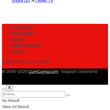
Share
120
Tweet
75
CumCuma
Hakkımızda
Künye
Gizlilik Politikası
İletişim
CumCuma | (xml news)
© 2008-2026
CumCuma.com
· Magazin Gazeteniz
No Result
View All Result