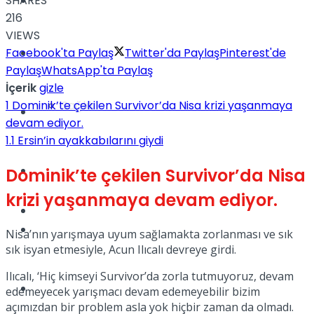
SHARES
Yaşam
216
VIEWS
Facebook'ta Paylaş
Twitter'da Paylaş
Pinterest'de
Türkiye
Paylaş
WhatsApp'ta Paylaş
İçerik
gizle
1
Dominik’te çekilen Survivor’da Nisa krizi yaşanmaya
Sağlık
Müzik
devam ediyor.
1.1
Ersin’in ayakkabılarını giydi
Sinema
Dominik’te çekilen Survivor’da Nisa
krizi yaşanmaya devam ediyor.
TV
Tatil
Nisa’nın yarışmaya uyum sağlamakta zorlanması ve sık
sık isyan etmesiyle, Acun Ilıcalı devreye girdi.
Ilıcalı, ‘Hiç kimseyi Survivor’da zorla tutmuyoruz, devam
Spor
edemeyecek yarışmacı devam edemeyebilir bizim
açımızdan bir problem asla yok hiçbir zaman da olmadı.