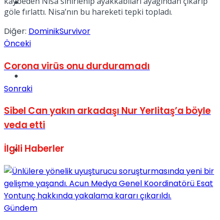
kaybeden Nisa sinirlenip ayakkabıları ayağından çıkarıp
Müzik
göle fırlattı. Nisa’nın bu hareketi tepki topladı.
Diğer:
Dominik
Survivor
Önceki
Corona virüs onu durduramadı
Sinema
Sonraki
Sibel Can yakın arkadaşı Nur Yerlitaş’a böyle
veda etti
İlgili
Haberler
Tatil
Gündem