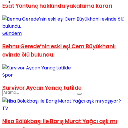
Spor
Esat Yontunç hakkında yakalama kararı
Gündem
Podcast
Bennu Gerede’nin eski eşi Cem Büyükhanlı
evinde ölü bulundu.
Spor
Survivor Aycan Yanaç tatilde
TV
Nisa Bölükbaşı ile Barış Murat Yağcı aşk mı