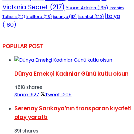
Victoria Secret
(217)
Yunan Adaları
(135)
İbrahim
İtalya
İngiltere
(118)
İstanbul
(120)
Tatlıses
(112)
İspanya
(112)
(180)
POPULAR POST
Dünya Emekçi Kadınlar Günü kutlu olsun
4818 shares
Share
1927
Tweet
1205
Serenay Sarıkaya’nın transparan kıyafeti
olay yarattı
391 shares