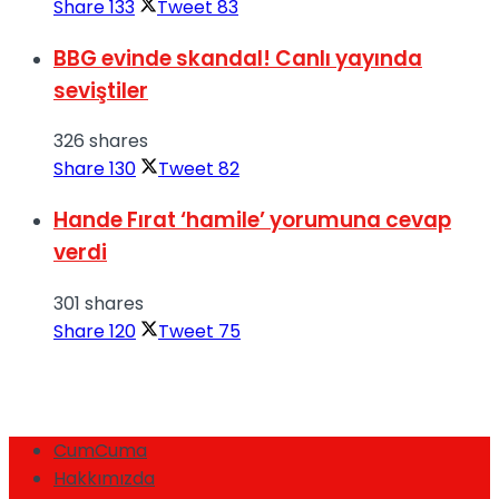
Share
133
Tweet
83
BBG evinde skandal! Canlı yayında
seviştiler
326 shares
Share
130
Tweet
82
Hande Fırat ‘hamile’ yorumuna cevap
verdi
301 shares
Share
120
Tweet
75
CumCuma
Hakkımızda