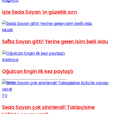
Kadınca
Spor
İşte Seda Sayan ‘ın güzellik sırrı
Müzik
Podcast
Seda Sayan gitti! Yerine gelen isim belli oldu
Kadınca
Oğulcan Engin ilk kez paylaştı
TV
Seda Sayan çok sinirlendi! Takipçisine