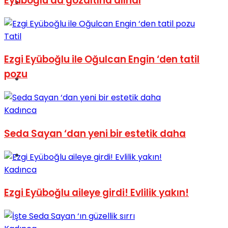
Eyüboğlu da gözaltına alındı
Müzik
Tatil
Ezgi Eyüboğlu ile Oğulcan Engin ‘den tatil
pozu
Sinema
Kadınca
Seda Sayan ‘dan yeni bir estetik daha
Tatil
Kadınca
Ezgi Eyüboğlu aileye girdi! Evlilik yakın!