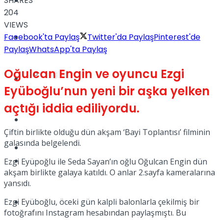
SHARES
Yaşam
204
VIEWS
Facebook'ta Paylaş
Twitter'da Paylaş
Pinterest'de
Türkiye
Paylaş
WhatsApp'ta Paylaş
Oğulcan Engin ve oyuncu Ezgi
Sağlık
Müzik
Eyüboğlu’nun yeni bir aşka yelken
açtığı iddia ediliyordu.
Sinema
Çiftin birlikte olduğu dün akşam ‘Bayi Toplantısı’ filminin
galasında belgelendi.
TV
Tatil
Ezgi Eyüpoğlu ile Seda Sayan’ın oğlu Oğulcan Engin dün
akşam birlikte galaya katıldı. O anlar 2.sayfa kameralarına
yansıdı.
Ezgi Eyüboğlu, öceki gün kalpli balonlarla çekilmiş bir
Spor
fotoğrafını Instagram hesabından paylaşmıştı. Bu