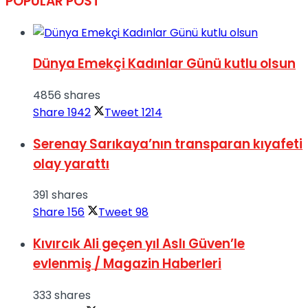
POPULAR POST
Dünya Emekçi Kadınlar Günü kutlu olsun
4856 shares
Share
1942
Tweet
1214
Serenay Sarıkaya’nın transparan kıyafeti
olay yarattı
391 shares
Share
156
Tweet
98
Kıvırcık Ali geçen yıl Aslı Güven’le
evlenmiş / Magazin Haberleri
333 shares