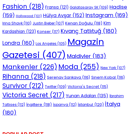
Fashion
(218)
Hadise
Fransa
(121)
Galatasaray SK
(109)
Instagram
(169)
(159)
Hülya Avşar
(152)
Hollywood
(101)
Kenan Doğulu
(118)
Kim
Irina Shayk
(110)
Justin Bieber
(107)
Kıvanç Tatlıtuğ
(180)
Kardashian
(123)
Konser
(117)
Magazin
Londra
(160)
Los Angeles
(105)
Gazetesi
(407)
Maldivler
(183)
Moda
(255)
Mankenler
(226)
New York
(107)
Rihanna
(218)
Serenay Sarıkaya
(116)
Sinem Kobal
(116)
Survivor
(212)
Victoria's Secret
(115)
Twitter
(109)
Victoria Secret
(217)
Yunan Adaları
(135)
İbrahim
İtalya
İngiltere
(118)
İstanbul
(120)
Tatlıses
(112)
İspanya
(112)
(180)