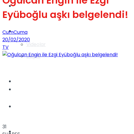
Oğulcan Engin ile Ezgi
Gündem
Eyüboğlu aşkı belgelendi!
Yaşam
CumCuma
20/02/2020
Videolar
TV
Sağlık
TV
Gündem
Kadınca
31
Dünya