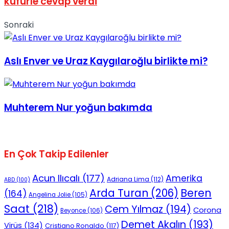
küfürle cevap verdi
No Result
Sonraki
Aslı Enver ve Uraz Kaygılaroğlu birlikte mi?
View All Result
Muhterem Nur yoğun bakımda
En Çok Takip Edilenler
Acun Ilıcalı
(177)
Amerika
Adriana Lima
(112)
ABD
(100)
Beren
Arda Turan
(206)
(164)
Angelina Jolie
(105)
Saat
(218)
Cem Yılmaz
(194)
Corona
Beyonce
(106)
Demet Akalın
(193)
Virüs
(134)
Cristiano Ronaldo
(117)