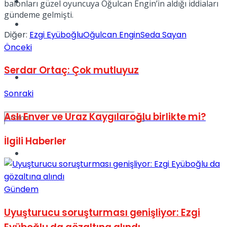
Kadınca
balonları güzel oyuncuya Oğulcan Engin’in aldığı iddiaları
gündeme gelmişti.
Podcast
Diğer:
Ezgi Eyüboğlu
Oğulcan Engin
Seda Sayan
Önceki
Serdar Ortaç: Çok mutluyuz
Dünya
Sonraki
Aslı Enver ve Uraz Kaygılaroğlu birlikte mi?
İlgili
Haberler
Türkiye
No Result
Gündem
View All Result
Uyuşturucu soruşturması genişliyor: Ezgi