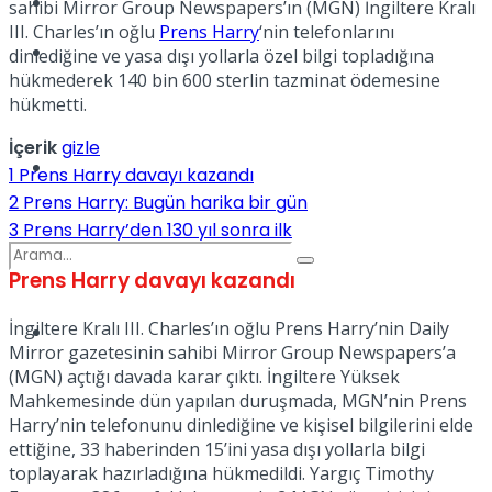
Kadınca
sahibi Mirror Group Newspapers’ın (MGN) İngiltere Kralı
III. Charles’ın oğlu
Prens Harry
‘nin telefonlarını
Podcast
dinlediğine ve yasa dışı yollarla özel bilgi topladığına
hükmederek 140 bin 600 sterlin tazminat ödemesine
hükmetti.
İçerik
gizle
Dünya
1
Prens Harry davayı kazandı
2
Prens Harry: Bugün harika bir gün
3
Prens Harry’den 130 yıl sonra ilk
Prens Harry davayı kazandı
İngiltere Kralı III. Charles’ın oğlu Prens Harry’nin Daily
Türkiye
No Result
Mirror gazetesinin sahibi Mirror Group Newspapers’a
(MGN) açtığı davada karar çıktı. İngiltere Yüksek
Mahkemesinde dün yapılan duruşmada, MGN’nin Prens
Harry’nin telefonunu dinlediğine ve kişisel bilgilerini elde
View All Result
ettiğine, 33 haberinden 15’ini yasa dışı yollarla bilgi
toplayarak hazırladığına hükmedildi. Yargıç Timothy