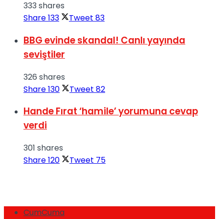
333 shares
Share
133
Tweet
83
BBG evinde skandal! Canlı yayında
seviştiler
326 shares
Share
130
Tweet
82
Hande Fırat ‘hamile’ yorumuna cevap
verdi
301 shares
Share
120
Tweet
75
CumCuma