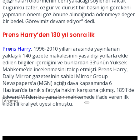
ejderhaları öldürmenin beni yakacağı söylendi. Ancak
Spor
bugünkü zafer, özgür ve dürüst bir basın için gerekeni
yapmanın önemi göz önüne alındığında ödenmeye değer
bir bedel. Görevimiz devam ediyor” dedi.
Prens Harry’den 130 yıl sonra ilk
Podcast
Prens Harry
, 1996-2010 yılları arasında yayınlanan
yaklaşık 140 gazete makalesinin yasa dışı yollarla elde
edilen bilgiler içerdiğini ve bunlardan 33’ünün Yüksek
Mahkeme’de incelenmesini talep etmişti. Prens Harry,
Daily Mirror gazetesinin sahibi Mirror Group
Newspapers’a (MGN) açtığı dava kapsamında 6
Haziran’da tanık sıfatıyla hakim karşısına çıkmış, 1891’de
Edward VII’den bu yana bir mahkemede ifade veren ilk
kıdemli kraliyet üyesi olmuştu.