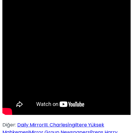
No Result
View All Result
Diğer:
Daily Mirror
III. Charles
İngiltere Yüksek
Mahkemesi
Mirror Group Newspapers
Prens Harry