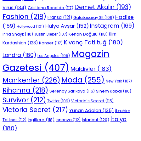
Demet Akalın
(193)
Virüs
(134)
Cristiano Ronaldo
(117)
Fashion
(218)
Hadise
Fransa
(121)
Galatasaray SK
(109)
Instagram
(169)
(159)
Hülya Avşar
(152)
Hollywood
(101)
Kenan Doğulu
(118)
Kim
Irina Shayk
(110)
Justin Bieber
(107)
Kıvanç Tatlıtuğ
(180)
Kardashian
(123)
Konser
(117)
Magazin
Londra
(160)
Los Angeles
(105)
Gazetesi
(407)
Maldivler
(183)
Moda
(255)
Mankenler
(226)
New York
(107)
Rihanna
(218)
Serenay Sarıkaya
(116)
Sinem Kobal
(116)
Survivor
(212)
Victoria's Secret
(115)
Twitter
(109)
Victoria Secret
(217)
Yunan Adaları
(135)
İbrahim
İtalya
İngiltere
(118)
İstanbul
(120)
Tatlıses
(112)
İspanya
(112)
(180)