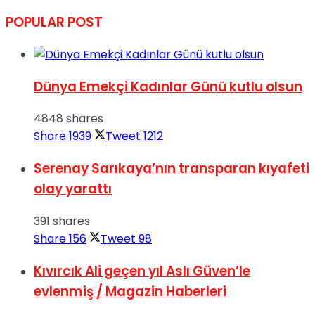
POPULAR POST
Dünya Emekçi Kadınlar Günü kutlu olsun
4848 shares
Share
1939
Tweet
1212
Serenay Sarıkaya’nın transparan kıyafeti
olay yarattı
391 shares
Share
156
Tweet
98
Kıvırcık Ali geçen yıl Aslı Güven’le
evlenmiş / Magazin Haberleri