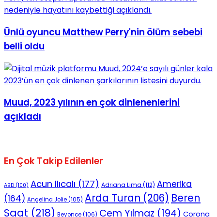
Ünlü oyuncu Matthew Perry'nin ölüm sebebi
belli oldu
Muud, 2023 yılının en çok dinlenenlerini
açıkladı
En Çok Takip Edilenler
Acun Ilıcalı
(177)
Amerika
Adriana Lima
(112)
ABD
(100)
Beren
Arda Turan
(206)
(164)
Angelina Jolie
(105)
Saat
(218)
Cem Yılmaz
(194)
Corona
Beyonce
(106)