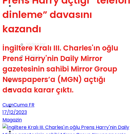
Prens Harry açtığı “telefon
Gündem
dinleme” davasını
kazandı
Yaşam
Videolar
İngiltere Kralı III. Charles'ın oğlu
Sağlık
Prens Harry'nin Daily Mirror
gazetesinin sahibi Mirror Group
Newspapers’a (MGN) açtığı
TV
davada karar çıktı.
Gündem
CumCuma FR
Kadınca
17/12/2023
Magazin
Dünya