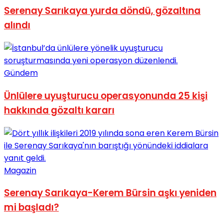
Serenay Sarıkaya yurda döndü, gözaltına
No Result
alındı
Gündem
View All Result
Ünlülere uyuşturucu operasyonunda 25 kişi
hakkında gözaltı kararı
Magazin
Serenay Sarıkaya-Kerem Bürsin aşkı yeniden
mi başladı?