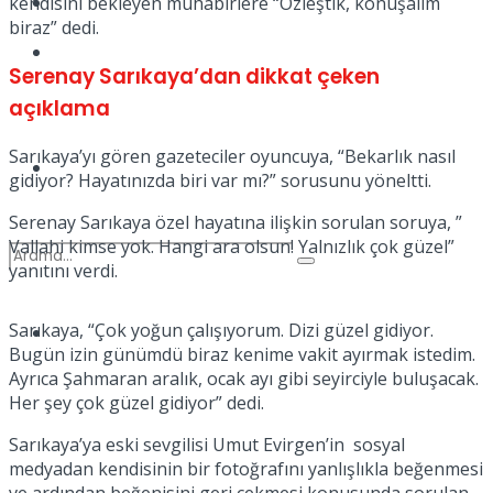
Kadınca
kendisini bekleyen muhabirlere “Özleştik, konuşalım
biraz” dedi.
Podcast
Serenay Sarıkaya’dan dikkat çeken
açıklama
Sarıkaya’yı gören gazeteciler oyuncuya, “Bekarlık nasıl
Dünya
gidiyor? Hayatınızda biri var mı?” sorusunu yöneltti.
Serenay Sarıkaya özel hayatına ilişkin sorulan soruya, ”
Vallahi kimse yok. Hangi ara olsun! Yalnızlık çok güzel”
yanıtını verdi.
Sarıkaya, “Çok yoğun çalışıyorum. Dizi güzel gidiyor.
Türkiye
No Result
Bugün izin günümdü biraz kenime vakit ayırmak istedim.
Ayrıca Şahmaran aralık, ocak ayı gibi seyirciyle buluşacak.
Her şey çok güzel gidiyor” dedi.
View All Result
Sarıkaya’ya eski sevgilisi Umut Evirgen’in sosyal
medyadan kendisinin bir fotoğrafını yanlışlıkla beğenmesi