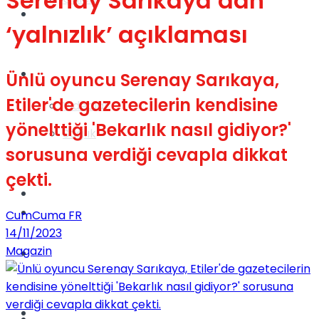
Serenay Sarıkaya’dan
Gündem
‘yalnızlık’ açıklaması
Yaşam
Ünlü oyuncu Serenay Sarıkaya,
Etiler'de gazetecilerin kendisine
Videolar
yönelttiği 'Bekarlık nasıl gidiyor?'
Sağlık
sorusuna verdiği cevapla dikkat
çekti.
TV
Gündem
CumCuma FR
14/11/2023
Magazin
Kadınca
Dünya