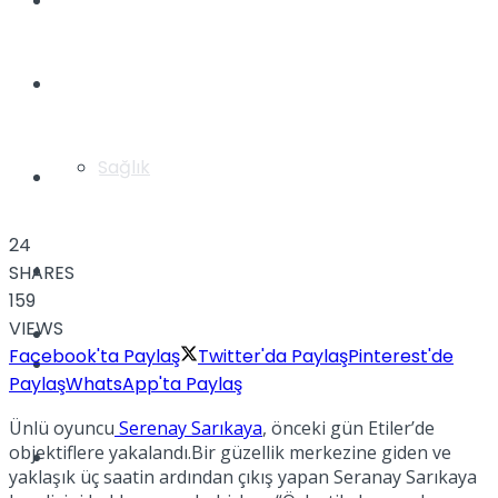
Yaşam
Türkiye
Sağlık
Müzik
24
Sinema
SHARES
159
VIEWS
TV
Facebook'ta Paylaş
Twitter'da Paylaş
Pinterest'de
Tatil
Paylaş
WhatsApp'ta Paylaş
Ünlü oyuncu
Serenay Sarıkaya
, önceki gün Etiler’de
objektiflere yakalandı.Bir güzellik merkezine giden ve
Spor
yaklaşık üç saatin ardından çıkış yapan Seranay Sarıkaya