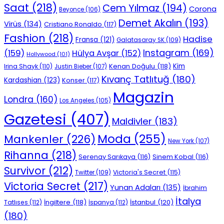
Saat
(218)
Cem Yılmaz
(194)
Corona
Beyonce
(106)
Demet Akalın
(193)
Virüs
(134)
Cristiano Ronaldo
(117)
Fashion
(218)
Hadise
Fransa
(121)
Galatasaray SK
(109)
Instagram
(169)
(159)
Hülya Avşar
(152)
Hollywood
(101)
Kenan Doğulu
(118)
Kim
Irina Shayk
(110)
Justin Bieber
(107)
Kıvanç Tatlıtuğ
(180)
Kardashian
(123)
Konser
(117)
Magazin
Londra
(160)
Los Angeles
(105)
Gazetesi
(407)
Maldivler
(183)
Moda
(255)
Mankenler
(226)
New York
(107)
Rihanna
(218)
Serenay Sarıkaya
(116)
Sinem Kobal
(116)
Survivor
(212)
Victoria's Secret
(115)
Twitter
(109)
Victoria Secret
(217)
Yunan Adaları
(135)
İbrahim
İtalya
İngiltere
(118)
İstanbul
(120)
Tatlıses
(112)
İspanya
(112)
(180)