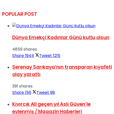
POPULAR POST
Dünya Emekçi Kadınlar Günü kutlu olsun
4859 shares
Share
1944
Tweet
1215
Serenay Sarıkaya’nın transparan kıyafeti
olay yarattı
391 shares
Share
156
Tweet
98
Kıvırcık Ali geçen yıl Aslı Güven’le
evlenmiş / Magazin Haberleri