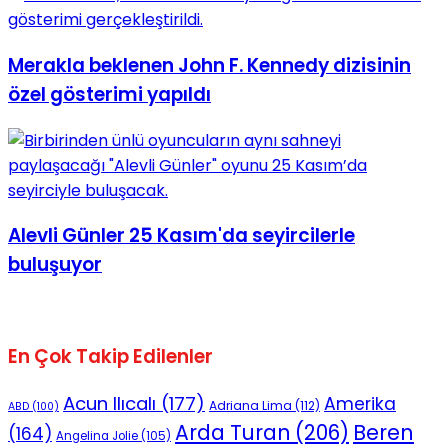
Merakla beklenen John F. Kennedy dizisinin
özel gösterimi yapıldı
Alevli Günler 25 Kasım'da seyircilerle
buluşuyor
En Çok Takip Edilenler
Acun Ilıcalı
(177)
Amerika
Adriana Lima
(112)
ABD
(100)
Beren
Arda Turan
(206)
(164)
Angelina Jolie
(105)