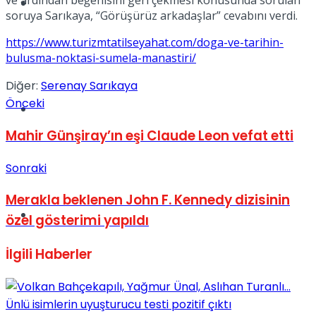
ve ardından beğenisini geri çekmesi konusunda sorulan
Müzik
soruya Sarıkaya, “Görüşürüz arkadaşlar” cevabını verdi.
https://www.turizmtatilseyahat.com/doga-ve-tarihin-
bulusma-noktasi-sumela-manastiri/
Diğer:
Serenay Sarıkaya
Önceki
Sinema
Mahir Günşiray’ın eşi Claude Leon vefat etti
Sonraki
Merakla beklenen John F. Kennedy dizisinin
Tatil
özel gösterimi yapıldı
İlgili
Haberler