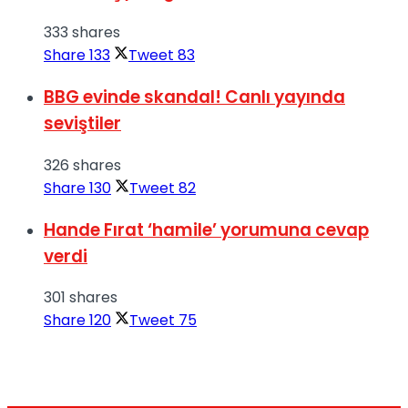
333 shares
Share
133
Tweet
83
BBG evinde skandal! Canlı yayında
seviştiler
326 shares
Share
130
Tweet
82
Hande Fırat ‘hamile’ yorumuna cevap
verdi
301 shares
Share
120
Tweet
75