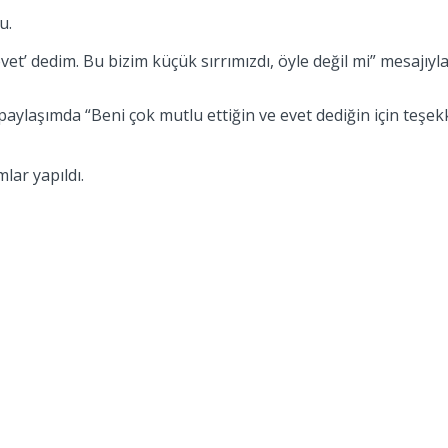
u.
t’ dedim. Bu bizim küçük sırrımızdı, öyle değil mi” mesajıyla 
paylaşımda “Beni çok mutlu ettiğin ve evet dediğin için teş
lar yapıldı.