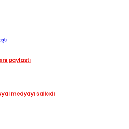
nı paylaştı
syal medyayı salladı