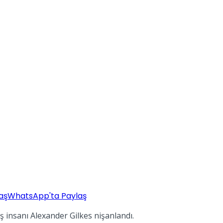
aş
WhatsApp'ta Paylaş
ş insanı Alexander Gilkes nişanlandı.