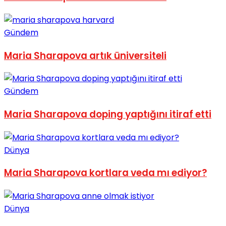
No Result
Gündem
Maria Sharapova artık üniversiteli
View All Result
Gündem
Maria Sharapova doping yaptığını itiraf etti
Dünya
Maria Sharapova kortlara veda mı ediyor?
Dünya