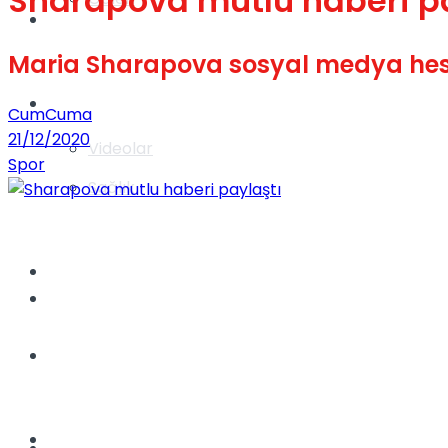
Sharapova mutlu haberi pa
Gündem
Maria Sharapova sosyal medya hes
Yaşam
CumCuma
21/12/2020
Videolar
Spor
Sağlık
TV
Gündem
Kadınca
Dünya