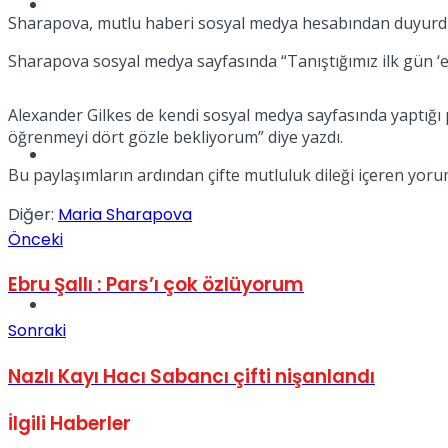
Müzik
Sharapova, mutlu haberi sosyal medya hesabından duyurd
Sharapova sosyal medya sayfasında “Tanıştığımız ilk gün ‘eve
Alexander Gilkes de kendi sosyal medya sayfasında yaptığı 
öğrenmeyi dört gözle bekliyorum” diye yazdı.
Sinema
Bu paylaşımların ardından çifte mutluluk dileği içeren yorum
Diğer:
Maria Sharapova
Önceki
Ebru Şallı : Pars’ı çok özlüyorum
Tatil
Sonraki
Nazlı Kayı Hacı Sabancı çifti nişanlandı
İlgili
Haberler