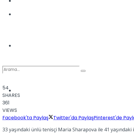
Kadınca
Podcast
Dünya
54
Türkiye
No Result
SHARES
361
VIEWS
Facebook'ta Paylaş
Twitter'da Paylaş
Pinterest'de Payl
View All Result
33 yaşındaki ünlü tenisçi Maria Sharapova ile 41 yaşındaki i