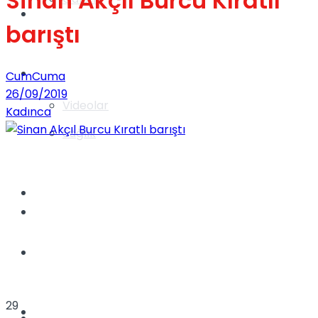
Sinan Akçıl Burcu Kıratlı
Gündem
barıştı
Yaşam
CumCuma
26/09/2019
Videolar
Kadınca
Sağlık
TV
Gündem
Kadınca
29
Dünya