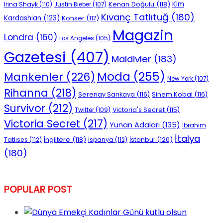
Kenan Doğulu
(118)
Kim
Irina Shayk
(110)
Justin Bieber
(107)
Kıvanç Tatlıtuğ
(180)
Kardashian
(123)
Konser
(117)
Magazin
Londra
(160)
Los Angeles
(105)
Gazetesi
(407)
Maldivler
(183)
Moda
(255)
Mankenler
(226)
New York
(107)
Rihanna
(218)
Serenay Sarıkaya
(116)
Sinem Kobal
(116)
Survivor
(212)
Victoria's Secret
(115)
Twitter
(109)
Victoria Secret
(217)
Yunan Adaları
(135)
İbrahim
İtalya
İngiltere
(118)
İstanbul
(120)
Tatlıses
(112)
İspanya
(112)
(180)
POPULAR POST