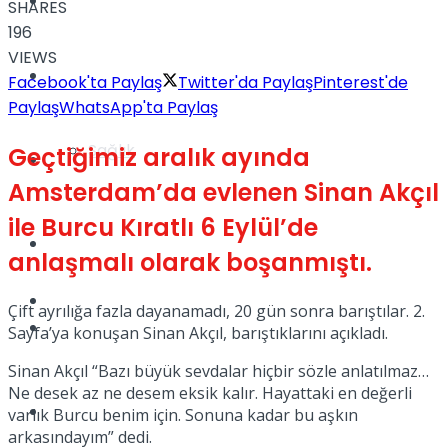
Yaşam
SHARES
196
VIEWS
Türkiye
Facebook'ta Paylaş
Twitter'da Paylaş
Pinterest'de
Paylaş
WhatsApp'ta Paylaş
Sağlık
Geçtiğimiz aralık ayında
Müzik
Amsterdam’da evlenen Sinan Akçıl
ile Burcu Kıratlı 6 Eylül’de
Sinema
anlaşmalı olarak boşanmıştı.
TV
Çift ayrılığa fazla dayanamadı, 20 gün sonra barıştılar. 2.
Tatil
Sayfa’ya konuşan Sinan Akçıl, barıştıklarını açıkladı.
Sinan Akçıl “Bazı büyük sevdalar hiçbir sözle anlatılmaz…
Ne desek az ne desem eksik kalır. Hayattaki en değerli
Spor
varlık Burcu benim için. Sonuna kadar bu aşkın
arkasındayım” dedi.