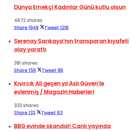
Dünya Emekçi Kadınlar Günü kutlu olsun
4872 shares
Share
1949
Tweet
1218
Serenay Sarıkaya’nın transparan kıyafeti
olay yarattı
391 shares
Share
156
Tweet
98
Kıvırcık Ali geçen yıl Aslı Güven’le
evlenmiş / Magazin Haberleri
333 shares
Share
133
Tweet
83
BBG evinde skandal! Canlı yayında