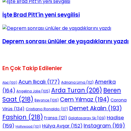
No Result
İşte Brad Pitt'in yeni sevgilisi
Deprem sonrası ünlüler de yaşadıklarını yazdı
View All Result
En Çok Takip Edilenler
Acun Ilıcalı
(177)
Amerika
Adriana Lima
(112)
Abd
(100)
Beren
Arda Turan
(206)
(164)
Angelina Jolie
(105)
Saat
(218)
Cem Yılmaz
(194)
Corona
Beyonce
(106)
Demet Akalın
(193)
Virüs
(134)
Cristiano Ronaldo
(117)
Fashion
(218)
Hadise
Fransa
(121)
Galatasaray Sk
(109)
Instagram
(169)
(159)
Hülya Avşar
(152)
Hollywood
(101)