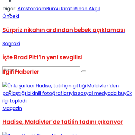
Kadınca
Diğer:
Amsterdam
Burcu Kıratlı
Sinan Akçıl
Podcast
Önceki
Sürpriz nikahın ardından bebek açıklaması
Sonraki
Dünya
İşte Brad Pitt’in yeni sevgilisi
İlgili
Haberler
Türkiye
No Result
Magazin
View All Result
Hadise, Maldivler’de tatilin tadını çıkarıyor