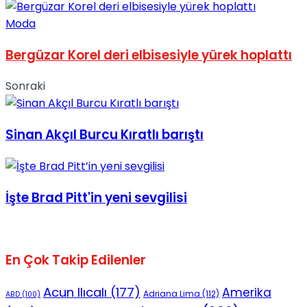
Moda
Bergüzar Korel deri elbisesiyle yürek hoplattı
Sonraki
Sinan Akçıl Burcu Kıratlı barıştı
İşte Brad Pitt'in yeni sevgilisi
En Çok Takip Edilenler
Acun Ilıcalı
(177)
Amerika
Adriana Lima
(112)
ABD
(100)