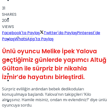
Yaşam
31
SHARES
Türkiye
206
VIEWS
Facebook'ta Paylaş
Twitter'da Paylaş
Pinterest'de
Sağlık
Paylaş
WhatsApp'ta Paylaş
Müzik
Ünlü oyuncu Melike İpek Yalova
geçtiğimiz günlerde yapımcı Altuğ
Sinema
Gültan ile sürpriz bir nikahla
TV
İzmir’de hayatını birleştirdi.
Tatil
Sürpriz evliliğin ardından bebek dedikoduları
konuşulmaya başlandı. Yalova’nın takipçileri ‘Kilo
almışsınız. Hamile misiniz, ondan mı evlendiniz?’ diye ünlü
Spor
oyuncuya sordu.