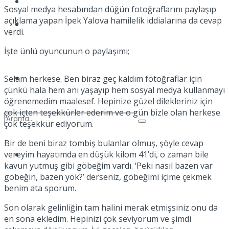
Kadınca
Sosyal medya hesabından düğün fotoğraflarını paylaşıp
açıklama yapan İpek Yalova hamilelik iddialarına da cevap
Podcast
verdi.
İşte ünlü oyuncunun o paylaşımı;
Dünya
Selam herkese. Ben biraz geç kaldım fotoğraflar için
çünkü hala hem anı yaşayıp hem sosyal medya kullanmayı
öğrenemedim maalesef. Hepinize güzel dilekleriniz için
çok içten teşekkürler ederim ve o gün bizle olan herkese
çok teşekkür ediyorum.
Bir de beni biraz tombiş bulanlar olmuş, şöyle cevap
Türkiye
vereyim hayatımda en düşük kilom 41’di, o zaman bile
No Result
kavun yutmuş gibi göbeğim vardı. ‘Peki nasıl bazen var
göbeğin, bazen yok?’ derseniz, göbeğimi içime çekmek
benim ata sporum.
View All Result
Son olarak gelinliğin tam halini merak etmişsiniz onu da
en sona ekledim. Hepinizi çok seviyorum ve şimdi