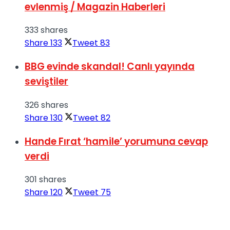
evlenmiş / Magazin Haberleri
333 shares
Share
133
Tweet
83
BBG evinde skandal! Canlı yayında
seviştiler
326 shares
Share
130
Tweet
82
Hande Fırat ‘hamile’ yorumuna cevap
verdi
301 shares
Share
120
Tweet
75