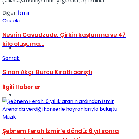
çalışmaya dönüyorum. İyi geceler, öpücükler…
Müzik
Diğer:
İzmir
Önceki
Nesrin Cavadzade: Çirkin kaşlarıma ve 47
kilo oluşuma…
Sinema
Sonraki
Sinan Akçıl Burcu Kıratlı barıştı
İlgili
Haberler
Tatil
Müzik
Şebnem Ferah İzmir’e döndü: 6 yıl sonra