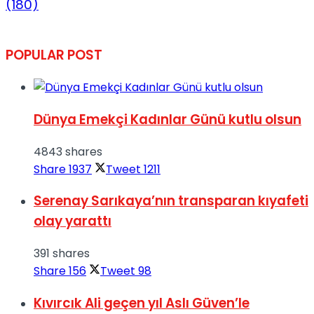
(180)
POPULAR POST
Dünya Emekçi Kadınlar Günü kutlu olsun
4843 shares
Share
1937
Tweet
1211
Serenay Sarıkaya’nın transparan kıyafeti
olay yarattı
391 shares
Share
156
Tweet
98
Kıvırcık Ali geçen yıl Aslı Güven’le