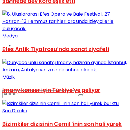
sahnede dev koro eşlik etti
Spor
Medya
Podcast
Efes Antik Tiyatrosu’nda sanat ziyafeti
Müzik
Imany konser için Türkiye’ye geliyor
Son Dakika
Bizimkiler dizisinin Cemil ’inin son hali yürek