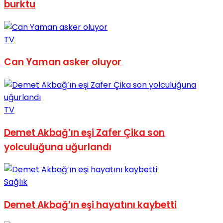
burktu
No Result
TV
Can Yaman asker oluyor
View All Result
TV
Demet Akbağ’ın eşi Zafer Çika son
yolculuğuna uğurlandı
Sağlık
Demet Akbağ’ın eşi hayatını kaybetti