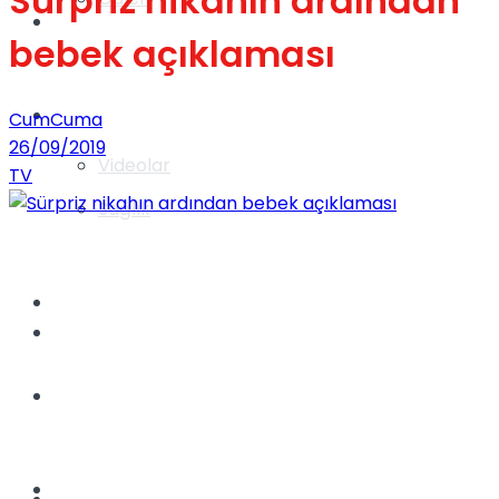
Sürpriz nikahın ardından
Gündem
bebek açıklaması
Yaşam
CumCuma
26/09/2019
Videolar
TV
Sağlık
TV
Gündem
Kadınca
Dünya