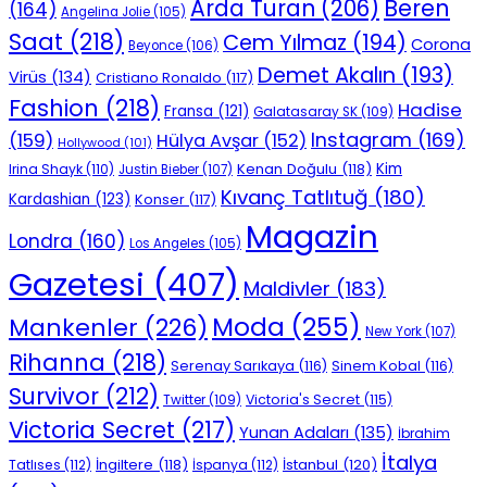
Beren
Arda Turan
(206)
(164)
Angelina Jolie
(105)
Saat
(218)
Cem Yılmaz
(194)
Corona
Beyonce
(106)
Demet Akalın
(193)
Virüs
(134)
Cristiano Ronaldo
(117)
Fashion
(218)
Hadise
Fransa
(121)
Galatasaray SK
(109)
Instagram
(169)
(159)
Hülya Avşar
(152)
Hollywood
(101)
Kenan Doğulu
(118)
Kim
Irina Shayk
(110)
Justin Bieber
(107)
Kıvanç Tatlıtuğ
(180)
Kardashian
(123)
Konser
(117)
Magazin
Londra
(160)
Los Angeles
(105)
Gazetesi
(407)
Maldivler
(183)
Moda
(255)
Mankenler
(226)
New York
(107)
Rihanna
(218)
Serenay Sarıkaya
(116)
Sinem Kobal
(116)
Survivor
(212)
Victoria's Secret
(115)
Twitter
(109)
Victoria Secret
(217)
Yunan Adaları
(135)
İbrahim
İtalya
İngiltere
(118)
İstanbul
(120)
Tatlıses
(112)
İspanya
(112)