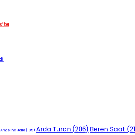
s’te
di
Beren Saat
(2
Arda Turan
(206)
Angelina Jolie
(105)