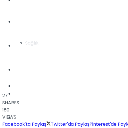
Yaşam
Türkiye
Sağlık
Müzik
Sinema
TV
Tatil
27
SHARES
180
VIEWS
Spor
Facebook'ta Paylaş
Twitter'da Paylaş
Pinterest'de Payl