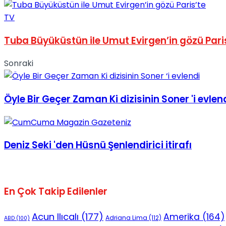
No Result
TV
Tuba Büyüküstün ile Umut Evirgen’in gözü Pari
Sonraki
View All Result
Öyle Bir Geçer Zaman Ki dizisinin Soner 'i evlen
Deniz Seki 'den Hüsnü Şenlendirici itirafı
En Çok Takip Edilenler
Acun Ilıcalı
(177)
Amerika
(164)
Adriana Lima
(112)
ABD
(100)