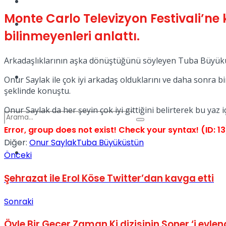
Kadınca
Monte Carlo Televizyon Festivali’ne 
Podcast
bilinmeyenleri anlattı.
Arkadaşlıklarının aşka dönüştüğünü söyleyen Tuba Büyüküst
Dünya
Onur Saylak ile çok iyi arkadaş olduklarını ve daha sonra bi
şeklinde konuştu.
Onur Saylak da her şeyin çok iyi gittiğini belirterek bu yaz iç
Error, group does not exist! Check your syntax! (ID: 13
Diğer:
Onur Saylak
Tuba Büyüküstün
Türkiye
Önceki
No Result
Şehrazat ile Erol Köse Twitter’dan kavga etti
Sonraki
View All Result
Öyle Bir Geçer Zaman Ki dizisinin Soner ‘i evlen