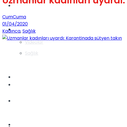
Uzmanlar kadınları uyardı:
Gündem
CumCuma
01/04/2020
Yaşam
Kadınca
,
Sağlık
Videolar
Sağlık
TV
Gündem
Kadınca
Dünya