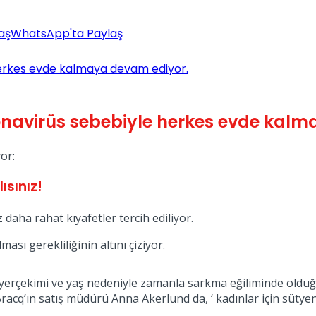
aş
WhatsApp'ta Paylaş
herkes evde kalmaya devam ediyor.
onavirüs sebebiyle herkes evde kal
or:
ısınız!
aha rahat kıyafetler tercih ediliyor.
sı gerekliliğinin altını çiziyor.
er yerçekimi ve yaş nedeniyle zamanla sarkma eğiliminde ol
racq’ın satış müdürü Anna Akerlund da, ‘ kadınlar için sütye