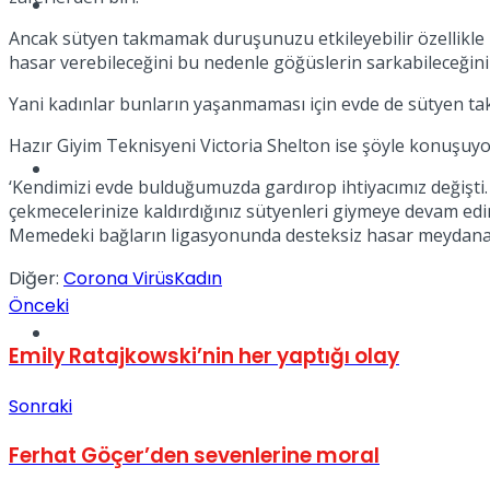
Müzik
Ancak sütyen takmamak duruşunuzu etkileyebilir özellikle 
hasar verebileceğini bu nedenle göğüslerin sarkabileceğini
Yani kadınlar bunların yaşanmaması için evde de sütyen t
Hazır Giyim Teknisyeni Victoria Shelton ise şöyle konuşuyo
Sinema
‘Kendimizi evde bulduğumuzda gardırop ihtiyacımız değişti
çekmecelerinize kaldırdığınız sütyenleri giymeye devam edin
Memedeki bağların ligasyonunda desteksiz hasar meydana g
Diğer:
Corona Virüs
Kadın
Önceki
Tatil
Emily Ratajkowski’nin her yaptığı olay
Sonraki
Ferhat Göçer’den sevenlerine moral