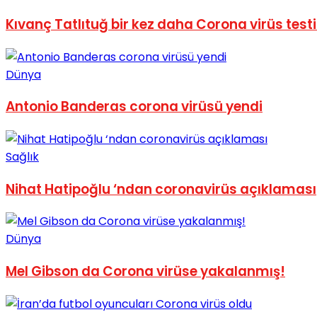
No Result
Kıvanç Tatlıtuğ bir kez daha Corona virüs testi
Dünya
Antonio Banderas corona virüsü yendi
View All Result
Sağlık
Nihat Hatipoğlu ‘ndan coronavirüs açıklaması
Dünya
Mel Gibson da Corona virüse yakalanmış!