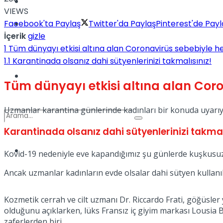
Kadınca
VIEWS
Facebook'ta Paylaş
Twitter'da Paylaş
Pinterest'de Payl
Podcast
İçerik
gizle
1
Tüm dünyayı etkisi altına alan Coronavirüs sebebiyle 
1.1
Karantinada olsanız dahi sütyenlerinizi takmalısınız!
Dünya
Tüm dünyayı etkisi altına alan Cor
Uzmanlar karantina günlerinde kadınları bir konuda uyarıy
Karantinada olsanız dahi sütyenlerinizi takmal
Türkiye
Kovid-19 nedeniyle eve kapandığımız şu günlerde kuşkusuz d
No Result
Ancak uzmanlar kadınların evde olsalar dahi sütyen kullanılma
View All Result
Kozmetik cerrah ve cilt uzmanı Dr. Riccardo Frati, göğüsl
olduğunu açıklarken, lüks Fransız iç giyim markası Lousia B
zaferlerden biri.