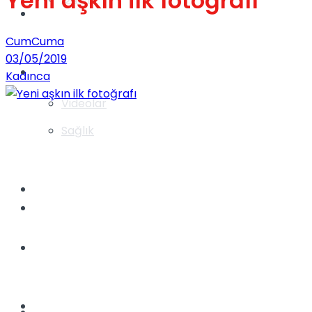
Yeni aşkın ilk fotoğrafı
Gündem
CumCuma
03/05/2019
Yaşam
Kadınca
Videolar
Sağlık
TV
Gündem
Kadınca
Dünya