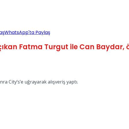
aş
WhatsApp'ta Paylaş
 çıkan Fatma Turgut ile Can Baydar,
a City’s’e uğrayarak alışveriş yaptı.