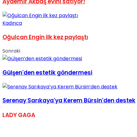
Aydemir Akbaş evini satıyor!
No Result
Kadınca
Oğulcan Engin ilk kez paylaştı
Sonraki
View All Result
Gülşen'den estetik göndermesi
Serenay Sarıkaya'ya Kerem Bürsin'den destek
LADY GAGA