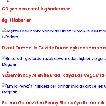
Müzik
Gülşen’den estetik göndermesi
İlgili
Haberler
Sinema
Gündem
Fikret Orman ile Güzide Duran aşkı ne zaman n
Magazin
Tatil
Yasemin Kay Allen ile Erdal Kaya Las Vegas’ta 
Magazin
Selena Gomez’den Benny Blanco’ya Romantik