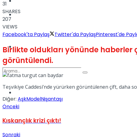
Kadınca
31
SHARES
Podcast
207
VIEWS
Facebook'ta Paylaş
Twitter'da Paylaş
Pinterest'de Payl
Dünya
Birlikte oldukları yönünde haberler
görüntülendi.
Teşvikiye Caddesi’nde yürürken görüntülenen çift, daha sonr
Türkiye
No Result
Diğer:
Aşk
Model
Nişantaşı
Önceki
Kıskançlık krizi çıktı!
View All Result
Sonraki