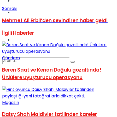
Kadınca
Sonraki
Podcast
Mehmet Ali Erbil’den sevindiren haber geldi
İlgili
Haberler
Dünya
Gündem
Beren Saat ve Kenan Doğulu gözaltında!
Ünlülere uyuşturucu operasyonu
Türkiye
No Result
Magazin
View All Result
Daisy Shah Maldivler tatilinden kareler