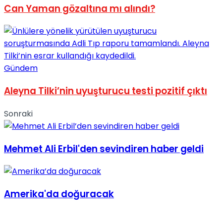
Can Yaman gözaltına mı alındı?
No Result
Gündem
View All Result
Aleyna Tilki’nin uyuşturucu testi pozitif çıktı
Sonraki
Mehmet Ali Erbil'den sevindiren haber geldi
Amerika'da doğuracak