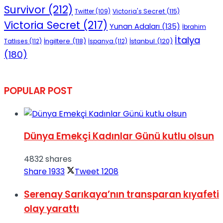
Survivor
(212)
Victoria's Secret
(115)
Twitter
(109)
Victoria Secret
(217)
Yunan Adaları
(135)
İbrahim
İtalya
İngiltere
(118)
İstanbul
(120)
Tatlıses
(112)
İspanya
(112)
(180)
POPULAR POST
Dünya Emekçi Kadınlar Günü kutlu olsun
4832 shares
Share
1933
Tweet
1208
Serenay Sarıkaya’nın transparan kıyafeti
olay yarattı