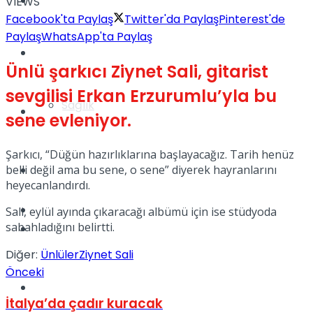
Yaşam
VIEWS
Facebook'ta Paylaş
Twitter'da Paylaş
Pinterest'de
Paylaş
WhatsApp'ta Paylaş
Türkiye
Ünlü şarkıcı Ziynet Sali, gitarist
sevgilisi Erkan Erzurumlu’yla bu
Sağlık
Müzik
sene evleniyor.
Şarkıcı, “Düğün hazırlıklarına başlayacağız. Tarih henüz
belli değil ama bu sene, o sene” diyerek hayranlarını
Sinema
heyecanlandırdı.
TV
Sali, eylül ayında çıkaracağı albümü için ise stüdyoda
sabahladığını belirtti.
Tatil
Diğer:
Ünlüler
Ziynet Sali
Önceki
Spor
İtalya’da çadır kuracak