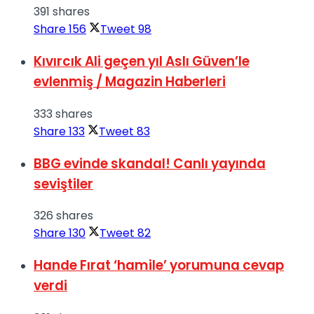
391 shares
Share
156
Tweet
98
Kıvırcık Ali geçen yıl Aslı Güven’le
evlenmiş / Magazin Haberleri
333 shares
Share
133
Tweet
83
BBG evinde skandal! Canlı yayında
seviştiler
326 shares
Share
130
Tweet
82
Hande Fırat ‘hamile’ yorumuna cevap
verdi