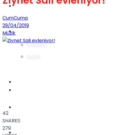
Ziynet Sali evleniyor!
Gündem
CumCuma
29/04/2019
Yaşam
Müzik
Videolar
Sağlık
TV
Gündem
Kadınca
42
SHARES
279
Dünya