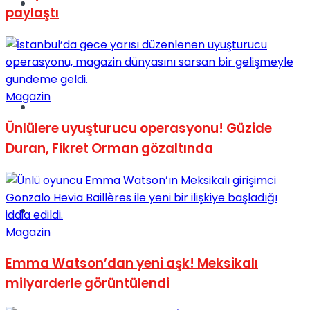
Müzik
paylaştı
Magazin
Sinema
Ünlülere uyuşturucu operasyonu! Güzide
Duran, Fikret Orman gözaltında
Tatil
Magazin
Emma Watson’dan yeni aşk! Meksikalı
milyarderle görüntülendi