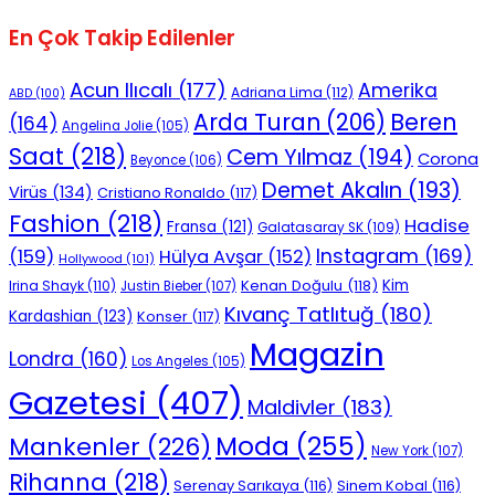
En Çok Takip Edilenler
Acun Ilıcalı
(177)
Amerika
Adriana Lima
(112)
ABD
(100)
Beren
Arda Turan
(206)
(164)
Angelina Jolie
(105)
Saat
(218)
Cem Yılmaz
(194)
Corona
Beyonce
(106)
Demet Akalın
(193)
Virüs
(134)
Cristiano Ronaldo
(117)
Fashion
(218)
Hadise
Fransa
(121)
Galatasaray SK
(109)
Instagram
(169)
(159)
Hülya Avşar
(152)
Hollywood
(101)
Kenan Doğulu
(118)
Kim
Irina Shayk
(110)
Justin Bieber
(107)
Kıvanç Tatlıtuğ
(180)
Kardashian
(123)
Konser
(117)
Magazin
Londra
(160)
Los Angeles
(105)
Gazetesi
(407)
Maldivler
(183)
Moda
(255)
Mankenler
(226)
New York
(107)
Rihanna
(218)
Serenay Sarıkaya
(116)
Sinem Kobal
(116)