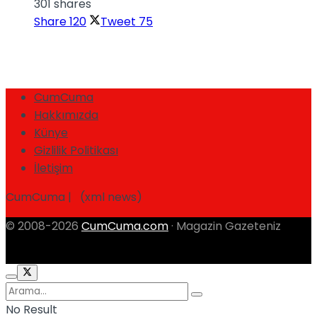
301 shares
Share
120
Tweet
75
CumCuma
Hakkımızda
Künye
Gizlilik Politikası
İletişim
CumCuma | (xml news)
© 2008-2026
CumCuma.com
· Magazin Gazeteniz
No Result