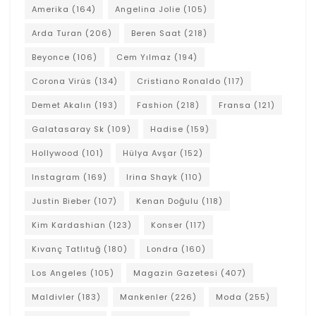
Amerika
(164)
Angelina Jolie
(105)
Arda Turan
(206)
Beren Saat
(218)
Beyonce
(106)
Cem Yılmaz
(194)
Corona Virüs
(134)
Cristiano Ronaldo
(117)
Demet Akalın
(193)
Fashion
(218)
Fransa
(121)
Galatasaray Sk
(109)
Hadise
(159)
Hollywood
(101)
Hülya Avşar
(152)
Instagram
(169)
Irina Shayk
(110)
Justin Bieber
(107)
Kenan Doğulu
(118)
Kim Kardashian
(123)
Konser
(117)
Kıvanç Tatlıtuğ
(180)
Londra
(160)
Los Angeles
(105)
Magazin Gazetesi
(407)
Maldivler
(183)
Mankenler
(226)
Moda
(255)