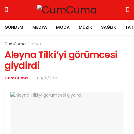
GÜNDEM
MEDYA
MODA
MÜZIK
SAĞLIK
TAT
CumCuma
Müzik
Aleyna Tilki’yi görümcesi
giydirdi
CumCuma
03/01/2020