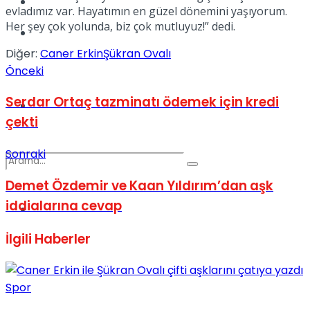
Kadınca
evladımız var. Hayatımın en güzel dönemini yaşıyorum.
Her şey çok yolunda, biz çok mutluyuz!” dedi.
Podcast
Diğer:
Caner Erkin
Şükran Ovalı
Önceki
Serdar Ortaç tazminatı ödemek için kredi
Dünya
çekti
Sonraki
Demet Özdemir ve Kaan Yıldırım’dan aşk
iddialarına cevap
Türkiye
No Result
İlgili
Haberler
View All Result
Spor