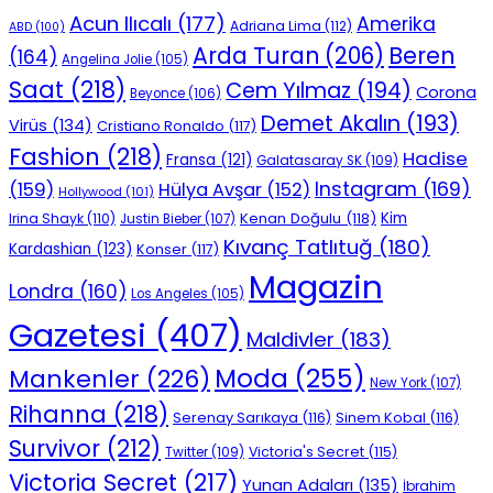
Acun Ilıcalı
(177)
Amerika
Adriana Lima
(112)
ABD
(100)
Beren
Arda Turan
(206)
(164)
Angelina Jolie
(105)
Saat
(218)
Cem Yılmaz
(194)
Corona
Beyonce
(106)
Demet Akalın
(193)
Virüs
(134)
Cristiano Ronaldo
(117)
Fashion
(218)
Hadise
Fransa
(121)
Galatasaray SK
(109)
Instagram
(169)
(159)
Hülya Avşar
(152)
Hollywood
(101)
Kenan Doğulu
(118)
Kim
Irina Shayk
(110)
Justin Bieber
(107)
Kıvanç Tatlıtuğ
(180)
Kardashian
(123)
Konser
(117)
Magazin
Londra
(160)
Los Angeles
(105)
Gazetesi
(407)
Maldivler
(183)
Moda
(255)
Mankenler
(226)
New York
(107)
Rihanna
(218)
Serenay Sarıkaya
(116)
Sinem Kobal
(116)
Survivor
(212)
Victoria's Secret
(115)
Twitter
(109)
Victoria Secret
(217)
Yunan Adaları
(135)
İbrahim