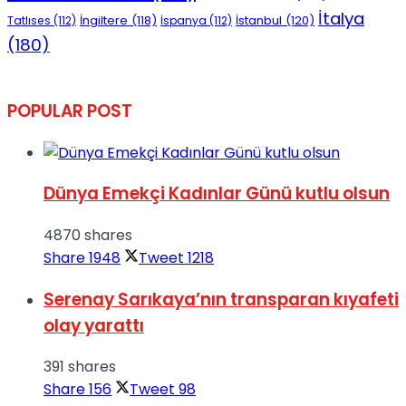
İtalya
İngiltere
(118)
İstanbul
(120)
Tatlıses
(112)
İspanya
(112)
(180)
POPULAR POST
Dünya Emekçi Kadınlar Günü kutlu olsun
4870 shares
Share
1948
Tweet
1218
Serenay Sarıkaya’nın transparan kıyafeti
olay yarattı
391 shares
Share
156
Tweet
98