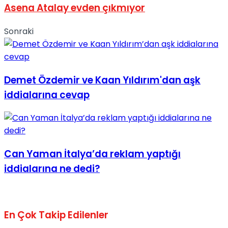
Asena Atalay evden çıkmıyor
No Result
Sonraki
Demet Özdemir ve Kaan Yıldırım'dan aşk
View All Result
iddialarına cevap
Can Yaman İtalya’da reklam yaptığı
iddialarına ne dedi?
En Çok Takip Edilenler