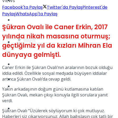
Yaşam
VIEWS
Facebook'ta Paylaş
Twitter'da Paylaş
Pinterest'de
Paylaş
WhatsApp'ta Paylaş
Türkiye
Şükran Ovalı ile Caner Erkin, 2017
yılında nikah masasına oturmuş;
Sağlık
Müzik
geçtiğimiz yıl da kızları Mihran Ela
dünyaya gelmişti.
Sinema
Caner Erkin ile Şükran Ovalı’nın aralarının bozuk olduğu
iddia edildi. Özellikle sosyal medyada büyüyen iddialar
artınca Şükran Ovalı’da cevap geldi.
TV
Tatil
Yakın arkadaşının doğum günü kutlamasına katılan
Şükran Ovalı, mekan çıkışı konuyla ilgili sorulara yanıt
verdi.
Spor
Şükran Ovalı “Üzülerek söylüyorum ki çok mutluyuz.
Haberleri siz çıkarıyorsunuz. Allah bağışlasın çok tatlı bir