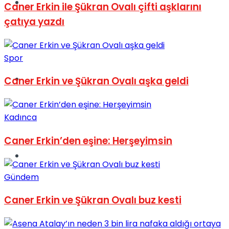
Müzik
Caner Erkin ile Şükran Ovalı çifti aşklarını
çatıya yazdı
Spor
Sinema
Caner Erkin ve Şükran Ovalı aşka geldi
Kadınca
Caner Erkin’den eşine: Herşeyimsin
Tatil
Gündem
Caner Erkin ve Şükran Ovalı buz kesti