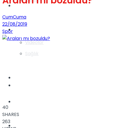
Araları mı bozuldu?
Gündem
CumCuma
22/08/2019
Yaşam
Spor
Videolar
Sağlık
TV
Gündem
Kadınca
40
SHARES
263
Dünya