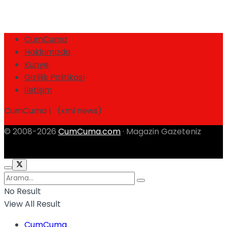
CumCuma
Hakkımızda
Künye
Gizlilik Politikası
İletişim
CumCuma | (xml news)
© 2008-2026
CumCuma.com
· Magazin Gazeteniz
No Result
View All Result
CumCuma