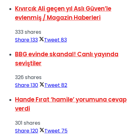
Kıvırcık Ali geçen yıl Aslı Güven’le
evlenmiş / Magazin Haberleri
333 shares
Share
133
Tweet
83
BBG evinde skandal! Canlı yayında
seviştiler
326 shares
Share
130
Tweet
82
Hande Fırat ‘hamile’ yorumuna cevap
verdi
301 shares
Share
120
Tweet
75