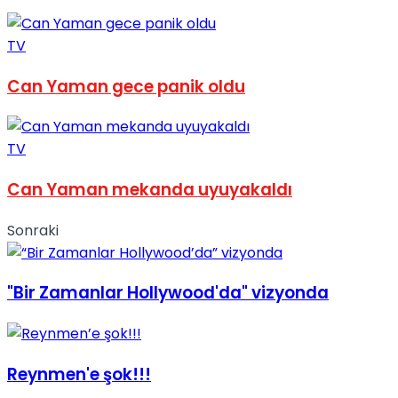
No Result
TV
Can Yaman gece panik oldu
TV
View All Result
Can Yaman mekanda uyuyakaldı
Sonraki
"Bir Zamanlar Hollywood'da" vizyonda
Reynmen'e şok!!!