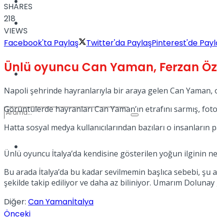
Kadınca
SHARES
218
Podcast
VIEWS
Facebook'ta Paylaş
Twitter'da Paylaş
Pinterest'de Payl
Ünlü oyuncu Can Yaman, Ferzan Özpet
Dünya
Napoli şehrinde hayranlarıyla bir araya gelen Can Yaman, 
Görüntülerde hayranları Can Yaman’ın etrafını sarmış, fot
Hatta sosyal medya kullanıcılarından bazıları o insanların 
Türkiye
No Result
Ünlü oyuncu İtalya’da kendisine gösterilen yoğun ilginin ned
Bu arada İtalya’da bu kadar sevilmemin başlıca sebebi, şu
şekilde takip ediliyor ve daha az biliniyor. Umarım Dolunay g
View All Result
Diğer:
Can Yaman
İtalya
Önceki