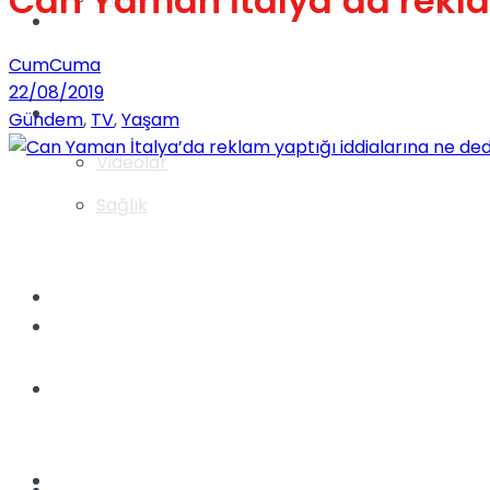
Can Yaman İtalya’da rekla
Gündem
CumCuma
22/08/2019
Yaşam
Gündem
,
TV
,
Yaşam
Videolar
Sağlık
TV
Gündem
Kadınca
Dünya