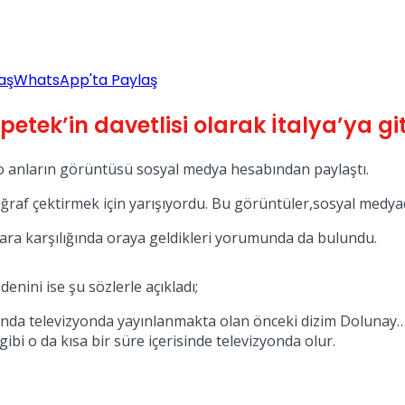
aş
WhatsApp'ta Paylaş
ek’in davetlisi olarak İtalya’ya git
o anların görüntüsü sosyal medya hesabından paylaştı.
oğraf çektirmek için yarışıyordu. Bu görüntüler,sosyal medy
para karşılığında oraya geldikleri yorumunda da bulundu.
enini ise şu sözlerle açıkladı;
 anda televizyonda yayınlanmakta olan önceki dizim Dolunay…
ibi o da kısa bir süre içerisinde televizyonda olur.