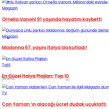
Spor
Magazin
Ornella Vanoni 91 yaşında hayatını kaybetti
Magazin
Podcast
Madonna 67. yaşını İtalya’da kutladı!
Tatil
En Güzel İtalya Plajları: Top 10
TV
Can Yaman ‘ın alacağı ücret dudak uçuklattı