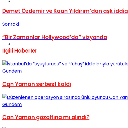
Müzik
Demet Özdemir ve Kaan Yıldırım’dan aşk iddia
Sonraki
“Bir Zamanlar Hollywood’da” vizyonda
Sinema
İlgili
Haberler
Gündem
Can Yaman serbest kaldı
Tatil
Gündem
Can Yaman gözaltına mı alındı?