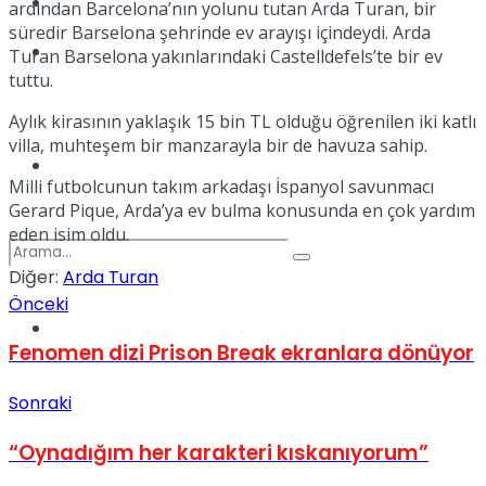
Kadınca
ardından Barcelona’nın yolunu tutan Arda Turan, bir
süredir Barselona şehrinde ev arayışı içindeydi. Arda
Podcast
Turan Barselona yakınlarındaki Castelldefels’te bir ev
tuttu.
Aylık kirasının yaklaşık 15 bin TL olduğu öğrenilen iki katlı
villa, muhteşem bir manzarayla bir de havuza sahip.
Dünya
Milli futbolcunun takım arkadaşı İspanyol savunmacı
Gerard Pique, Arda’ya ev bulma konusunda en çok yardım
eden isim oldu.
Diğer:
Arda Turan
Önceki
Türkiye
No Result
Fenomen dizi Prison Break ekranlara dönüyor
Sonraki
View All Result
“Oynadığım her karakteri kıskanıyorum”