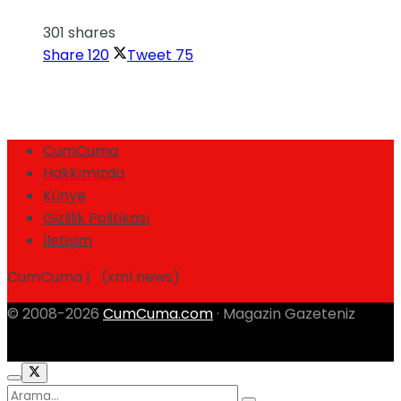
301 shares
Share
120
Tweet
75
CumCuma
Hakkımızda
Künye
Gizlilik Politikası
İletişim
CumCuma | (xml news)
© 2008-2026
CumCuma.com
· Magazin Gazeteniz