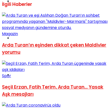
Müzik
İlgili
Haberler
Magazin
Sinema
Arda Turan’ın eşinden dikkat çeken Maldivler
yorumu
Tatil
Spor
Seçil Erzan, Fatih Terim, Arda Turan… Yasak
Aşk mesajları