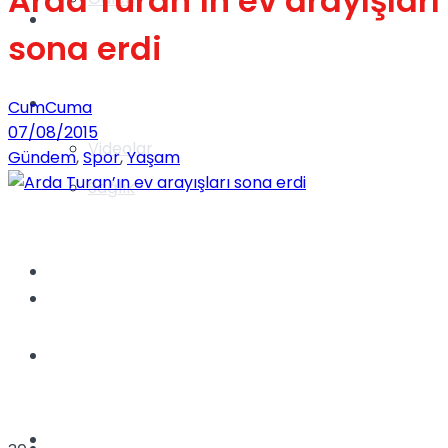
Arda Turan’ın ev arayışları
Gündem
sona erdi
Yaşam
CumCuma
07/08/2015
Videolar
Gündem
,
Spor
,
Yaşam
Sağlık
TV
Gündem
Kadınca
Dünya