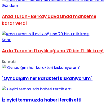
Gündem
No Result
Arda Turan- Berkay davasında mahkeme
karar verdi
Spor
View All Result
Arda Turan’ın 11 aylık oğluna 70 bin TL’lik kreş!
Sonraki
"Oynadığım her karakteri kıskanıyorum"
İzleyici temmuzda haberi tercih etti