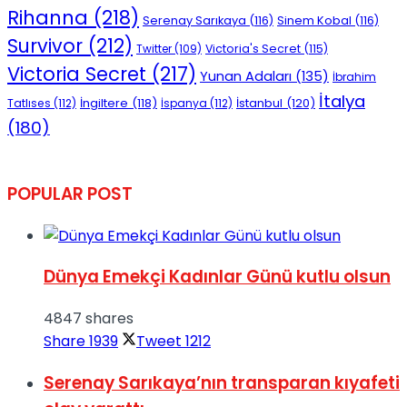
Rihanna
(218)
Serenay Sarıkaya
(116)
Sinem Kobal
(116)
Survivor
(212)
Victoria's Secret
(115)
Twitter
(109)
Victoria Secret
(217)
Yunan Adaları
(135)
İbrahim
İtalya
İngiltere
(118)
İstanbul
(120)
Tatlıses
(112)
İspanya
(112)
(180)
POPULAR POST
Dünya Emekçi Kadınlar Günü kutlu olsun
4847 shares
Share
1939
Tweet
1212
Serenay Sarıkaya’nın transparan kıyafeti