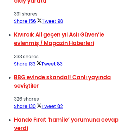
olay yarattı
391 shares
Share
156
Tweet
98
Kıvırcık Ali geçen yıl Aslı Güven’le
evlenmiş / Magazin Haberleri
333 shares
Share
133
Tweet
83
BBG evinde skandal! Canlı yayında
seviştiler
326 shares
Share
130
Tweet
82
Hande Fırat ‘hamile’ yorumuna cevap
verdi