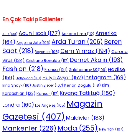
En Çok Takip Edilenler
Acun Ilıcalı
(177)
Amerika
Adriana Lima
(112)
ABD
(100)
Beren
Arda Turan
(206)
(164)
Angelina Jolie
(105)
Saat
(218)
Cem Yılmaz
(194)
Corona
Beyonce
(106)
Demet Akalın
(193)
Virüs
(134)
Cristiano Ronaldo
(117)
Fashion
(218)
Hadise
Fransa
(121)
Galatasaray SK
(109)
Instagram
(169)
(159)
Hülya Avşar
(152)
Hollywood
(101)
Kenan Doğulu
(118)
Kim
Irina Shayk
(110)
Justin Bieber
(107)
Kıvanç Tatlıtuğ
(180)
Kardashian
(123)
Konser
(117)
Magazin
Londra
(160)
Los Angeles
(105)
Gazetesi
(407)
Maldivler
(183)
Moda
(255)
Mankenler
(226)
New York
(107)