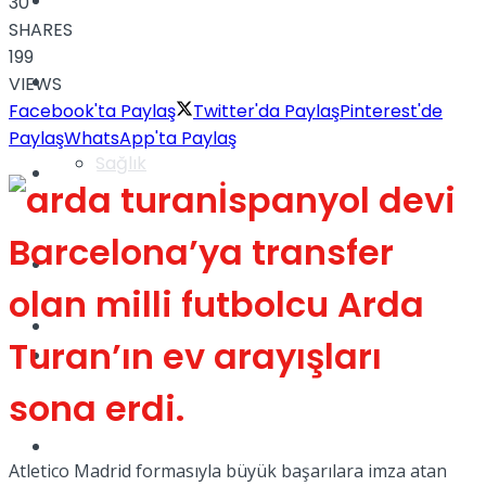
Yaşam
30
SHARES
199
Türkiye
VIEWS
Facebook'ta Paylaş
Twitter'da Paylaş
Pinterest'de
Paylaş
WhatsApp'ta Paylaş
Sağlık
Müzik
İspanyol devi
Barcelona’ya transfer
Sinema
olan milli futbolcu Arda
TV
Turan’ın ev arayışları
Tatil
sona erdi.
Spor
Atletico Madrid formasıyla büyük başarılara imza atan