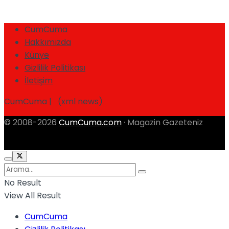
CumCuma
Hakkımızda
Künye
Gizlilik Politikası
İletişim
CumCuma | (xml news)
© 2008-2026
CumCuma.com
· Magazin Gazeteniz
No Result
View All Result
CumCuma