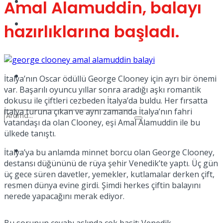
Kadınca
Amal Alamuddin, balayı
Podcast
hazırlıklarına başladı.
Dünya
İtalya’nın Oscar ödüllü George Clooney için ayrı bir önemi
var. Başarılı oyuncu yıllar sonra aradığı aşkı romantik
dokusu ile çiftleri cezbeden İtalya’da buldu. Her fırsatta
İtalya turuna çıkan ve aynı zamanda İtalya’nın fahri
vatandaşı da olan Clooney, eşi Amal Alamuddin ile bu
ülkede tanıştı.
Türkiye
İtalya’ya bu anlamda minnet borcu olan George Clooney,
No Result
destansı düğününü de rüya şehir Venedik’te yaptı. Üç gün
üç gece süren davetler, yemekler, kutlamalar derken çift,
resmen dünya evine girdi. Şimdi herkes çiftin balayını
nerede yapacağını merak ediyor.
View All Result