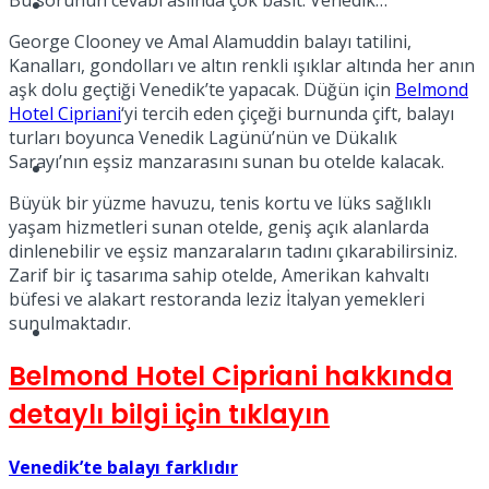
Bu sorunun cevabı aslında çok basit: Venedik…
Müzik
George Clooney ve Amal Alamuddin balayı tatilini,
Kanalları, gondolları ve altın renkli ışıklar altında her anın
aşk dolu geçtiği Venedik’te yapacak. Düğün için
Belmond
Hotel Cipriani
‘yi tercih eden çiçeği burnunda çift, balayı
turları boyunca Venedik Lagünü’nün ve Dükalık
Sarayı’nın eşsiz manzarasını sunan bu otelde kalacak.
Sinema
Büyük bir yüzme havuzu, tenis kortu ve lüks sağlıklı
yaşam hizmetleri sunan otelde, geniş açık alanlarda
dinlenebilir ve eşsiz manzaraların tadını çıkarabilirsiniz.
Zarif bir iç tasarıma sahip otelde, Amerikan kahvaltı
büfesi ve alakart restoranda leziz İtalyan yemekleri
sunulmaktadır.
Tatil
Belmond Hotel Cipriani hakkında
detaylı bilgi için tıklayın
Venedik’te balayı farklıdır