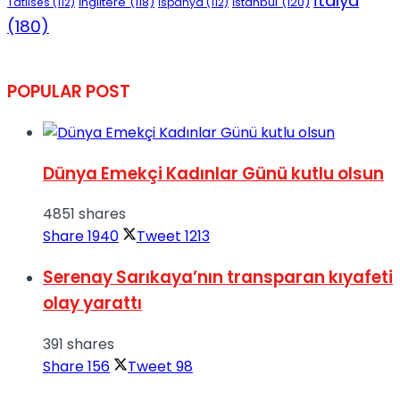
İtalya
İngiltere
(118)
İstanbul
(120)
Tatlıses
(112)
İspanya
(112)
(180)
POPULAR POST
Dünya Emekçi Kadınlar Günü kutlu olsun
4851 shares
Share
1940
Tweet
1213
Serenay Sarıkaya’nın transparan kıyafeti
olay yarattı
391 shares
Share
156
Tweet
98