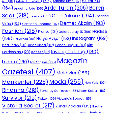
Acun Ilıcalı
(177)
Amerika
Adriana Lima
(112)
ABD
(100)
Beren
Arda Turan
(206)
(164)
Angelina Jolie
(105)
Saat
(218)
Cem Yılmaz
(194)
Corona
Beyonce
(106)
Demet Akalın
(193)
Virüs
(134)
Cristiano Ronaldo
(117)
Fashion
(218)
Hadise
Fransa
(121)
Galatasaray SK
(109)
Instagram
(169)
(159)
Hülya Avşar
(152)
Hollywood
(101)
Kenan Doğulu
(118)
Kim
Irina Shayk
(110)
Justin Bieber
(107)
Kıvanç Tatlıtuğ
(180)
Kardashian
(123)
Konser
(117)
Magazin
Londra
(160)
Los Angeles
(105)
Gazetesi
(407)
Maldivler
(183)
Moda
(255)
Mankenler
(226)
New York
(107)
Rihanna
(218)
Serenay Sarıkaya
(116)
Sinem Kobal
(116)
Survivor
(212)
Victoria's Secret
(115)
Twitter
(109)
Victoria Secret
(217)
Yunan Adaları
(135)
İbrahim