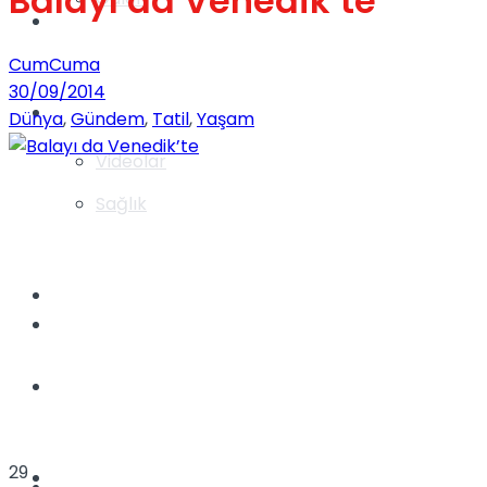
Balayı da Venedik’te
Gündem
CumCuma
30/09/2014
Yaşam
Dünya
,
Gündem
,
Tatil
,
Yaşam
Videolar
Sağlık
TV
Gündem
Kadınca
29
Dünya