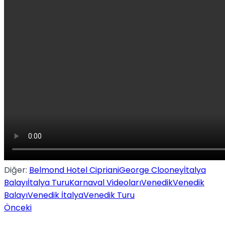
No Result
View All Result
Diğer:
Belmond Hotel Cipriani
George Clooney
İtalya
Balayı
İtalya Turu
Karnaval Videoları
Venedik
Venedik
Balayı
Venedik İtalya
Venedik Turu
Önceki