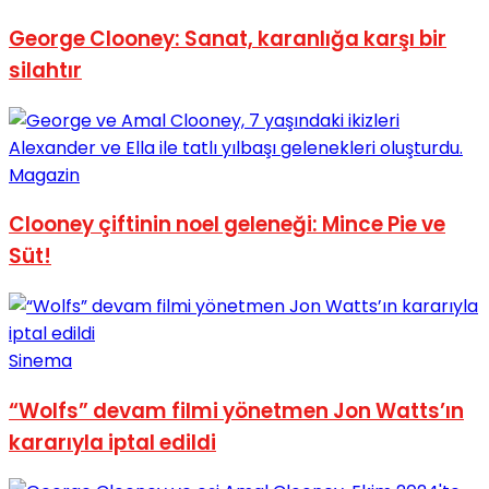
George Clooney: Sanat, karanlığa karşı bir
silahtır
Magazin
Clooney çiftinin noel geleneği: Mince Pie ve
Süt!
Sinema
“Wolfs” devam filmi yönetmen Jon Watts’ın
kararıyla iptal edildi