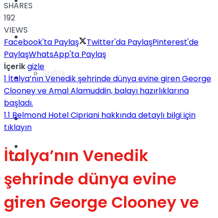
Yaşam
SHARES
192
VIEWS
Türkiye
Facebook'ta Paylaş
Twitter'da Paylaş
Pinterest'de
Paylaş
WhatsApp'ta Paylaş
İçerik
gizle
Sağlık
Müzik
1
İtalya’nın Venedik şehrinde dünya evine giren George
Clooney ve Amal Alamuddin, balayı hazırlıklarına
başladı.
1.1
Belmond Hotel Cipriani hakkında detaylı bilgi için
Sinema
tıklayın
TV
İtalya’nın Venedik
Tatil
şehrinde dünya evine
giren George Clooney ve
Spor