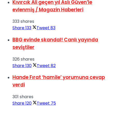
Kıvırcık Ali geçen yıl Aslı Güven’le
evlenmiş / Magazin Haberleri
333 shares
Share
133
Tweet
83
BBG evinde skandal! Canlı yayında
seviştiler
326 shares
Share
130
Tweet
82
Hande Fırat ‘hamile’ yorumuna cevap
verdi
301 shares
Share
120
Tweet
75