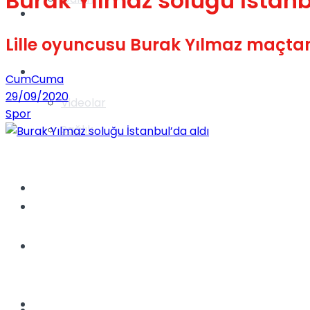
Burak Yılmaz soluğu İstanb
Gündem
Lille oyuncusu Burak Yılmaz maçtan
Yaşam
CumCuma
29/09/2020
Videolar
Spor
Sağlık
TV
Gündem
Kadınca
Dünya