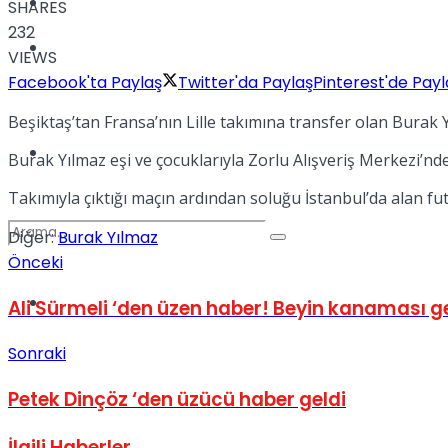
Kadınca
SHARES
232
Podcast
VIEWS
Facebook'ta Paylaş
Twitter'da Paylaş
Pinterest'de Payl
Beşiktaş’tan Fransa’nın Lille takımına transfer olan Burak 
Dünya
Burak Yılmaz eşi ve çocuklarıyla Zorlu Alışveriş Merkezi’nde
Takımıyla çıktığı maçın ardından soluğu İstanbul’da alan fu
Diğer:
Burak Yılmaz
Önceki
Türkiye
Ali Sürmeli ‘den üzen haber! Beyin kanaması ge
No Result
Sonraki
Petek Dinçöz ‘den üzücü haber geldi
View All Result
İlgili
Haberler