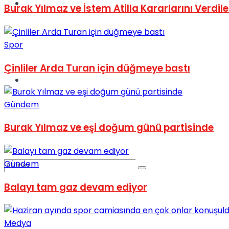
Spor
Burak Yılmaz ve İstem Atilla Kararlarını Verdile
Spor
Çinliler Arda Turan için düğmeye bastı
Podcast
Gündem
Burak Yılmaz ve eşi doğum günü partisinde
Gündem
Balayı tam gaz devam ediyor
Medya