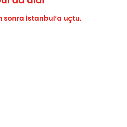
ul’da aldı
 sonra İstanbul’a uçtu.