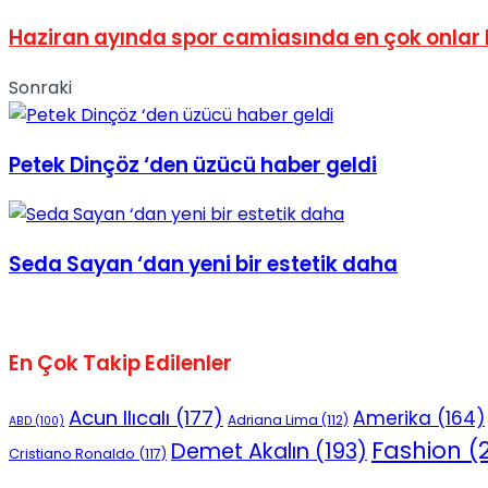
No Result
Haziran ayında spor camiasında en çok onlar
Sonraki
Petek Dinçöz ‘den üzücü haber geldi
View All Result
Seda Sayan ‘dan yeni bir estetik daha
En Çok Takip Edilenler
Acun Ilıcalı
(177)
Amerika
(164)
Adriana Lima
(112)
ABD
(100)
Fashion
(2
Demet Akalın
(193)
Cristiano Ronaldo
(117)