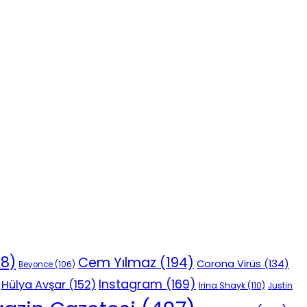
18)
Cem Yılmaz
(194)
Corona Virüs
(134)
Beyonce
(106)
Instagram
(169)
Hülya Avşar
(152)
Irina Shayk
(110)
Justin