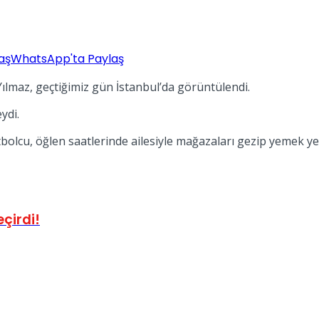
aş
WhatsApp'ta Paylaş
Yılmaz, geçtiğimiz gün İstanbul’da görüntülendi.
ydi.
tbolcu, öğlen saatlerinde ailesiyle mağazaları gezip yemek ye
çirdi!