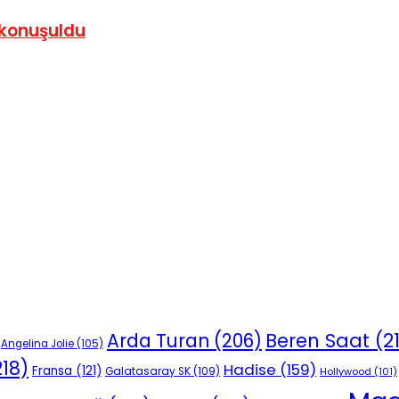
 konuşuldu
Beren Saat
(2
Arda Turan
(206)
Angelina Jolie
(105)
18)
Hadise
(159)
Fransa
(121)
Galatasaray SK
(109)
Hollywood
(101)