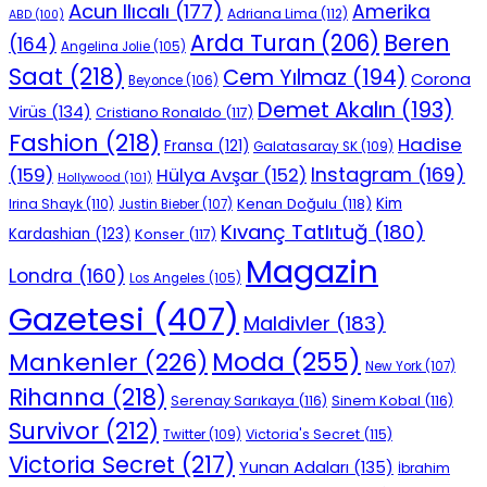
Acun Ilıcalı
(177)
Amerika
Adriana Lima
(112)
ABD
(100)
Beren
Arda Turan
(206)
(164)
Angelina Jolie
(105)
Saat
(218)
Cem Yılmaz
(194)
Corona
Beyonce
(106)
Demet Akalın
(193)
Virüs
(134)
Cristiano Ronaldo
(117)
Fashion
(218)
Hadise
Fransa
(121)
Galatasaray SK
(109)
Instagram
(169)
(159)
Hülya Avşar
(152)
Hollywood
(101)
Kenan Doğulu
(118)
Kim
Irina Shayk
(110)
Justin Bieber
(107)
Kıvanç Tatlıtuğ
(180)
Kardashian
(123)
Konser
(117)
Magazin
Londra
(160)
Los Angeles
(105)
Gazetesi
(407)
Maldivler
(183)
Moda
(255)
Mankenler
(226)
New York
(107)
Rihanna
(218)
Serenay Sarıkaya
(116)
Sinem Kobal
(116)
Survivor
(212)
Victoria's Secret
(115)
Twitter
(109)
Victoria Secret
(217)
Yunan Adaları
(135)
İbrahim