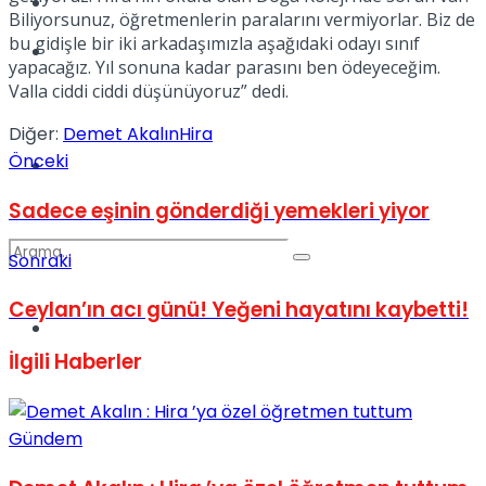
Kadınca
Biliyorsunuz, öğretmenlerin paralarını vermiyorlar. Biz de
bu gidişle bir iki arkadaşımızla aşağıdaki odayı sınıf
Podcast
yapacağız. Yıl sonuna kadar parasını ben ödeyeceğim.
Valla ciddi ciddi düşünüyoruz” dedi.
Diğer:
Demet Akalın
Hira
Önceki
Dünya
Sadece eşinin gönderdiği yemekleri yiyor
Sonraki
Ceylan’ın acı günü! Yeğeni hayatını kaybetti!
Türkiye
No Result
İlgili
Haberler
View All Result
Gündem