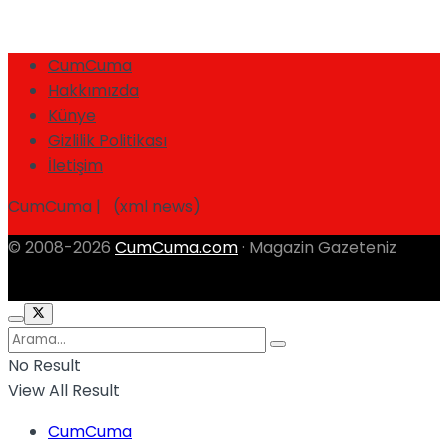
CumCuma
Hakkımızda
Künye
Gizlilik Politikası
İletişim
CumCuma | (xml news)
© 2008-2026
CumCuma.com
· Magazin Gazeteniz
No Result
View All Result
CumCuma