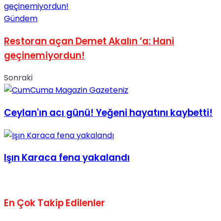
No Result
Gündem
Restoran açan Demet Akalın ’a: Hani
geçinemiyordun!
Sonraki
View All Result
Ceylan'ın acı günü! Yeğeni hayatını kaybetti!
Işın Karaca fena yakalandı
En Çok Takip Edilenler