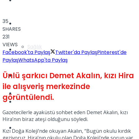
Yaşam
35
Türkiye
SHARES
231
VIEWS
Sağlık
Müzik
Facebook'ta Paylaş
Twitter'da Paylaş
Pinterest'de
Paylaş
WhatsApp'ta Paylaş
Ünlü şarkıcı Demet Akalın, kızı Hira
Sinema
ile alışveriş merkezinde
TV
görüntülendi.
Tatil
Gazetecilerle ayaküstü sohbet eden Demet Akalın, kızı
Hira’nın biraz ateşi olduğunu söyledi.
Spor
Kızı Doğa Koleji’nde okuyan Akalın, “Bugün okulu kırdık
geziyoruz. Hira’nın okulu olan Doğa Koleji’nde sorun var.