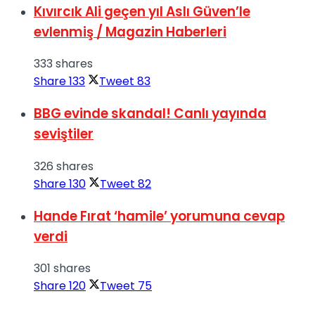
Kıvırcık Ali geçen yıl Aslı Güven’le
evlenmiş / Magazin Haberleri
333 shares
Share
133
Tweet
83
BBG evinde skandal! Canlı yayında
seviştiler
326 shares
Share
130
Tweet
82
Hande Fırat ‘hamile’ yorumuna cevap
verdi
301 shares
Share
120
Tweet
75