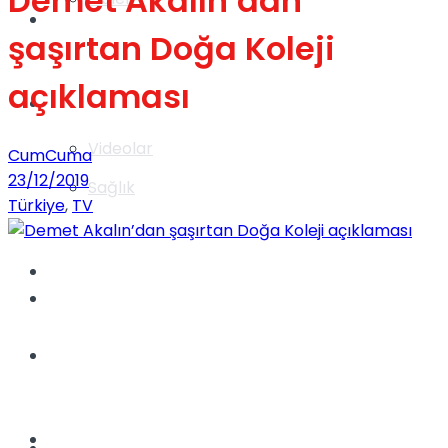
Demet Akalın’dan
Gündem
şaşırtan Doğa Koleji
açıklaması
Yaşam
Videolar
CumCuma
23/12/2019
Sağlık
Türkiye
,
TV
TV
Gündem
Kadınca
Dünya