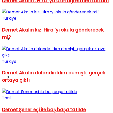
Demet Akalın : Hira ’ya özel öğretmen tuttum
Müzik
Türkiye
Demet Akalın kızı Hira ‘yı okula gönderecek
mi?
Sinema
Türkiye
Demet Akalın dolandırıldım demişti, gerçek
Tatil
ortaya çıktı
Tatil
Demet Şener eşi ile baş başa tatilde