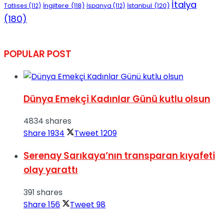
İtalya
İngiltere
(118)
İstanbul
(120)
Tatlıses
(112)
İspanya
(112)
(180)
POPULAR POST
Dünya Emekçi Kadınlar Günü kutlu olsun
4834 shares
Share
1934
Tweet
1209
Serenay Sarıkaya’nın transparan kıyafeti
olay yarattı
391 shares
Share
156
Tweet
98