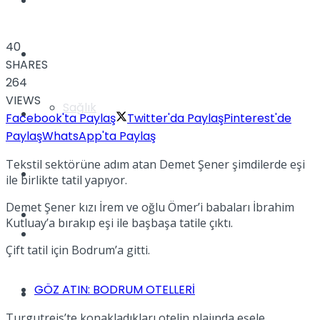
Yaşam
40
Türkiye
SHARES
264
VIEWS
Sağlık
Müzik
Facebook'ta Paylaş
Twitter'da Paylaş
Pinterest'de
Paylaş
WhatsApp'ta Paylaş
Tekstil sektörüne adım atan Demet Şener şimdilerde eşi
Sinema
ile birlikte tatil yapıyor.
Demet Şener kızı İrem ve oğlu Ömer’i babaları İbrahim
TV
Kutluay’a bırakıp eşi ile başbaşa tatile çıktı.
Tatil
Çift tatil için Bodrum’a gitti.
GÖZ ATIN: BODRUM OTELLERİ
Spor
Turgutreis’te konakladıkları otelin plajında eşele