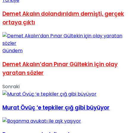
Türkiye
No Result
Demet Akalın dolandırıldım demişti, gerçek
ortaya çıktı
Gündem
View All Result
Demet Akalın’dan Pınar Gültekin için olay
yaratan sözler
Sonraki
Murat Övüç ‘e tepkiler çığ gibi büyüyor