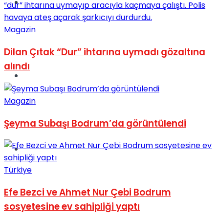
Müzik
Magazin
Dilan Çıtak “Dur” ihtarına uymadı gözaltına
alındı
Sinema
Magazin
Şeyma Subaşı Bodrum’da görüntülendi
Tatil
Türkiye
Efe Bezci ve Ahmet Nur Çebi Bodrum
sosyetesine ev sahipliği yaptı