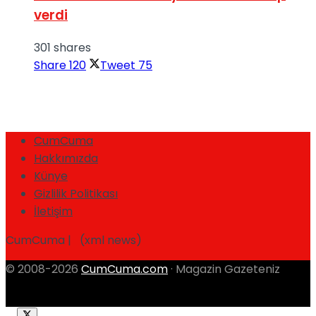
verdi
301 shares
Share
120
Tweet
75
CumCuma
Hakkımızda
Künye
Gizlilik Politikası
İletişim
CumCuma | (xml news)
© 2008-2026
CumCuma.com
· Magazin Gazeteniz