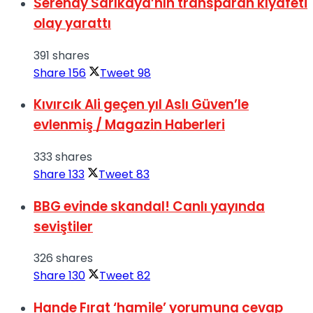
Serenay Sarıkaya’nın transparan kıyafeti
olay yarattı
391 shares
Share
156
Tweet
98
Kıvırcık Ali geçen yıl Aslı Güven’le
evlenmiş / Magazin Haberleri
333 shares
Share
133
Tweet
83
BBG evinde skandal! Canlı yayında
seviştiler
326 shares
Share
130
Tweet
82
Hande Fırat ‘hamile’ yorumuna cevap