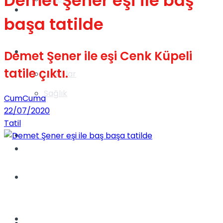
Demet Şener eşi ile baş
Gündem
başa tatilde
Yaşam
Demet Şener ile eşi Cenk Küpeli
tatile çıktı.
Videolar
Sağlık
CumCuma
22/07/2020
Tatil
TV
Gündem
Kadınca
Dünya