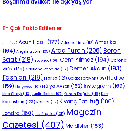
Boşanma avukatı ile aşk yaşıyor
En Çok Takip Edilenler
Acun Ilıcalı
(177)
Amerika
Adriana Lima
(112)
ABD
(100)
Beren
Arda Turan
(206)
(164)
Angelina Jolie
(105)
Saat
(218)
Cem Yılmaz
(194)
Corona
Beyonce
(106)
Demet Akalın
(193)
Virüs
(134)
Cristiano Ronaldo
(117)
Fashion
(218)
Hadise
Fransa
(121)
Galatasaray SK
(109)
Instagram
(169)
(159)
Hülya Avşar
(152)
Hollywood
(101)
Kenan Doğulu
(118)
Kim
Irina Shayk
(110)
Justin Bieber
(107)
Kıvanç Tatlıtuğ
(180)
Kardashian
(123)
Konser
(117)
Magazin
Londra
(160)
Los Angeles
(105)
Gazetesi
(407)
Maldivler
(183)