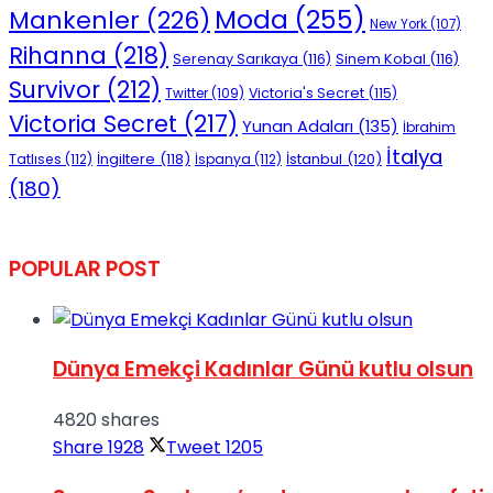
Moda
(255)
Mankenler
(226)
New York
(107)
Rihanna
(218)
Serenay Sarıkaya
(116)
Sinem Kobal
(116)
Survivor
(212)
Victoria's Secret
(115)
Twitter
(109)
Victoria Secret
(217)
Yunan Adaları
(135)
İbrahim
İtalya
İngiltere
(118)
İstanbul
(120)
Tatlıses
(112)
İspanya
(112)
(180)
POPULAR POST
Dünya Emekçi Kadınlar Günü kutlu olsun
4820 shares
Share
1928
Tweet
1205