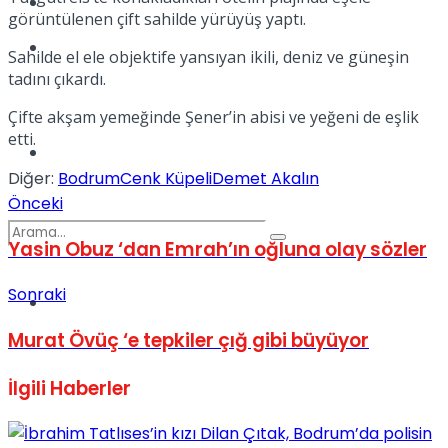
Kadınca
görüntülenen çift sahilde yürüyüş yaptı.
Podcast
Sahilde el ele objektife yansıyan ikili, deniz ve güneşin
tadını çıkardı.
Çifte akşam yemeğinde Şener’in abisi ve yeğeni de eşlik
etti.
Dünya
Diğer:
Bodrum
Cenk Küpeli
Demet Akalın
Önceki
Yasin Obuz ‘dan Emrah’ın oğluna olay sözler
Sonraki
Türkiye
No Result
Murat Övüç ‘e tepkiler çığ gibi büyüyor
İlgili
Haberler
View All Result