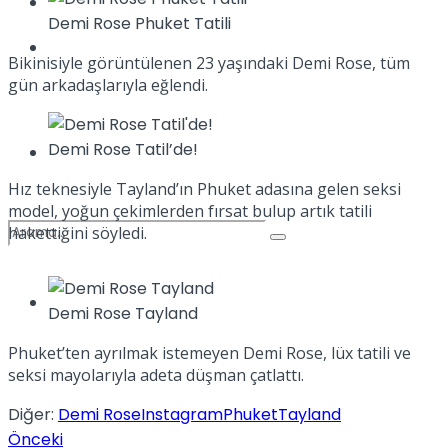
Kadınca
Demi Rose Phuket Tatili
Podcast
Bikinisiyle görüntülenen 23 yaşındaki Demi Rose, tüm
gün arkadaşlarıyla eğlendi.
Demi Rose Tatil’de!
Dünya
Hız teknesiyle Tayland’ın Phuket adasına gelen seksi
model, yoğun çekimlerden fırsat bulup artık tatili
hakettiğini söyledi.
Türkiye
Demi Rose Tayland
No Result
Phuket’ten ayrılmak istemeyen Demi Rose, lüx tatili ve
seksi mayolarıyla adeta düşman çatlattı.
View All Result
Diğer:
Demi Rose
Instagram
Phuket
Tayland
Önceki