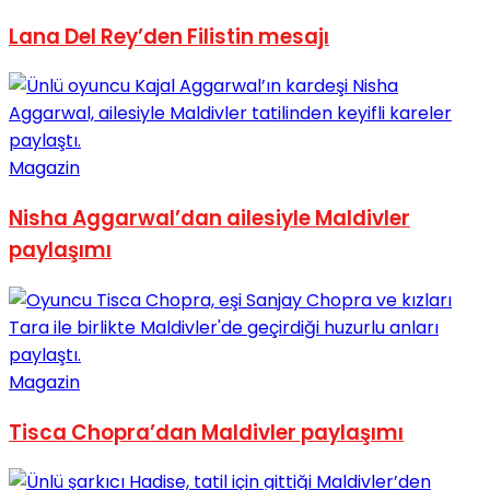
No Result
Lana Del Rey’den Filistin mesajı
Magazin
View All Result
Nisha Aggarwal’dan ailesiyle Maldivler
paylaşımı
Magazin
Tisca Chopra’dan Maldivler paylaşımı