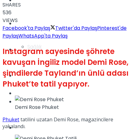
Yaşam
SHARES
536
VIEWS
Türkiye
Facebook'ta Paylaş
Twitter'da Paylaş
Pinterest'de
Paylaş
WhatsApp'ta Paylaş
Sağlık
Müzik
Instagram sayesinde şöhrete
kavuşan İngiliz model Demi Rose,
şimdilerde Tayland’ın ünlü adası
Sinema
Phuket’te tatil yapıyor.
TV
Tatil
Demi Rose Phuket
Phuket
tatilini uzatan Demi Rose, magazincilere
yakalandı.
Spor