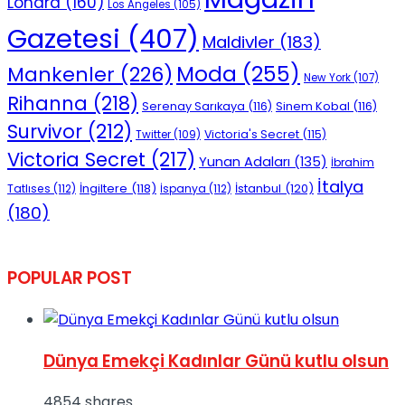
Londra
(160)
Los Angeles
(105)
Gazetesi
(407)
Maldivler
(183)
Moda
(255)
Mankenler
(226)
New York
(107)
Rihanna
(218)
Serenay Sarıkaya
(116)
Sinem Kobal
(116)
Survivor
(212)
Victoria's Secret
(115)
Twitter
(109)
Victoria Secret
(217)
Yunan Adaları
(135)
İbrahim
İtalya
İngiltere
(118)
İstanbul
(120)
Tatlıses
(112)
İspanya
(112)
(180)
POPULAR POST
Dünya Emekçi Kadınlar Günü kutlu olsun
4854 shares