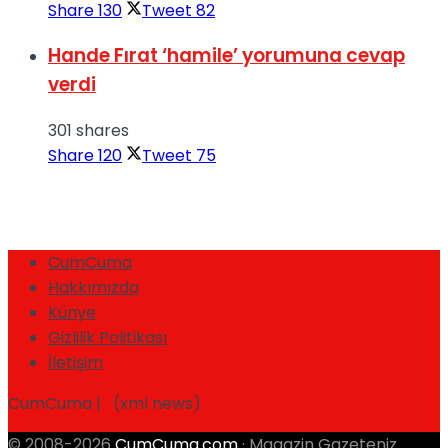
Share
130
Tweet
82
Hande Fırat ‘hamile’ yorumuna cevap
verdi
301 shares
Share
120
Tweet
75
CumCuma
Hakkımızda
Künye
Gizlilik Politikası
İletişim
CumCuma | (xml news)
© 2008-2026
CumCuma.com
· Magazin Gazeteniz