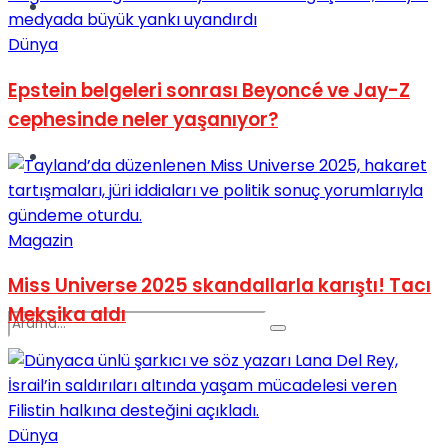
Spor
Dünya
Epstein belgeleri sonrası Beyoncé ve Jay-Z
cephesinde neler yaşanıyor?
Podcast
Magazin
Miss Universe 2025 skandallarla karıştı! Tacı
Meksika aldı
Dünya