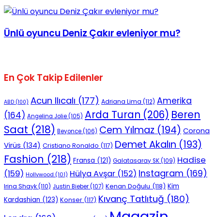
Ünlü oyuncu Deniz Çakır evleniyor mu?
En Çok Takip Edilenler
Acun Ilıcalı
(177)
Amerika
Adriana Lima
(112)
ABD
(100)
Beren
Arda Turan
(206)
(164)
Angelina Jolie
(105)
Saat
(218)
Cem Yılmaz
(194)
Corona
Beyonce
(106)
Demet Akalın
(193)
Virüs
(134)
Cristiano Ronaldo
(117)
Fashion
(218)
Hadise
Fransa
(121)
Galatasaray SK
(109)
Instagram
(169)
(159)
Hülya Avşar
(152)
Hollywood
(101)
Kenan Doğulu
(118)
Kim
Irina Shayk
(110)
Justin Bieber
(107)
Kıvanç Tatlıtuğ
(180)
Kardashian
(123)
Konser
(117)
Magazin