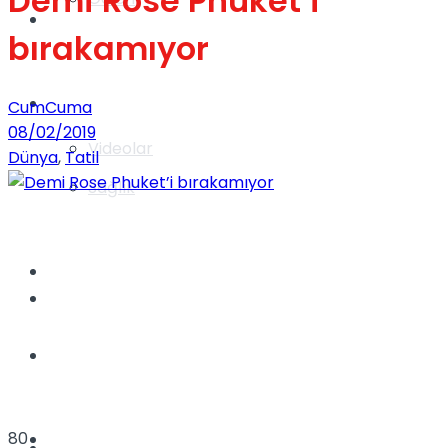
Demi Rose Phuket’i
Gündem
bırakamıyor
Yaşam
CumCuma
08/02/2019
Videolar
Dünya
,
Tatil
Sağlık
TV
Gündem
Kadınca
80
Dünya