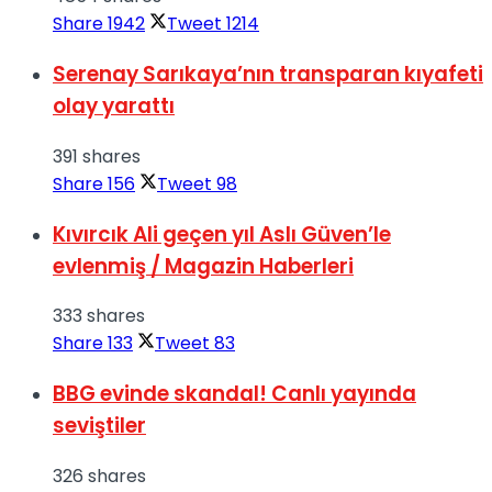
Share
1942
Tweet
1214
Serenay Sarıkaya’nın transparan kıyafeti
olay yarattı
391 shares
Share
156
Tweet
98
Kıvırcık Ali geçen yıl Aslı Güven’le
evlenmiş / Magazin Haberleri
333 shares
Share
133
Tweet
83
BBG evinde skandal! Canlı yayında
seviştiler
326 shares