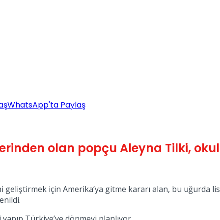
aş
WhatsApp'ta Paylaş
erinden olan popçu Aleyna Tilki, oku
ini geliştirmek için Amerika’ya gitme kararı alan, bu uğurda l
nildi.
ni yapıp Türkiye’ye dönmeyi planlıyor.