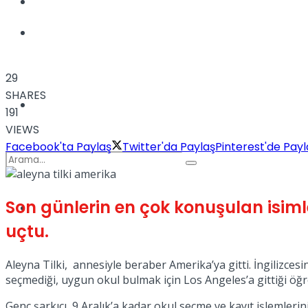
Kadınca
Podcast
29
SHARES
Dünya
191
VIEWS
Facebook'ta Paylaş
Twitter'da Paylaş
Pinterest'de Payl
Son günlerin en çok konuşulan isiml
Türkiye
No Result
uçtu.
Aleyna Tilki, annesiyle beraber Amerika’ya gitti. İngilizces
View All Result
seçmediği, uygun okul bulmak için Los Angeles’a gittiği öğre
Genç şarkıcı, 9 Aralık’a kadar okul seçme ve kayıt işlemleri