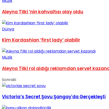
Müzik
No Result
Aleyna Tilki ‘nin kahvaltısı olay oldu
Dünya
Kim Kardashian ‘first lady’ olabilir
View All Result
Müzik
Aleyna Tilki rol aldığı reklamdan servet kazand
Sonraki
Victoria’s Secret Şovu Şangay'da Gerçekleşti