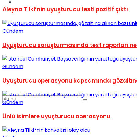
Spor
Aleyna Tilki’nin uyuşturucu testi pozitif çıktı
Gündem
Uyuşturucu soruşturmasında test raporları net
Podcast
Gündem
Uyuşturucu operasyonu kapsamında gözaltına 
Gündem
Ünlü isimlere uyuşturucu operasyonu