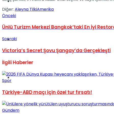
Müzik
Diğer:
Aleyna Tilki
Amerika
Önceki
Ünlü Turizm Merkezi Bangkok’taki En İyi Restor
Sonraki
Sinema
Victoria’s Secret Şovu Şangay’da Gerçekleşti
İlgili
Haberler
Tatil
Spor
Türkiye-ABD maçı için özel tur fırsatı!
Gündem