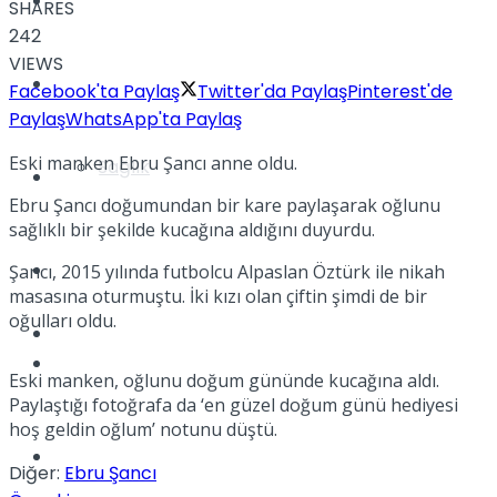
Yaşam
SHARES
242
VIEWS
Türkiye
Facebook'ta Paylaş
Twitter'da Paylaş
Pinterest'de
Paylaş
WhatsApp'ta Paylaş
Eski manken Ebru Şancı anne oldu.
Sağlık
Müzik
Ebru Şancı doğumundan bir kare paylaşarak oğlunu
sağlıklı bir şekilde kucağına aldığını duyurdu.
Sinema
Şancı, 2015 yılında futbolcu Alpaslan Öztürk ile nikah
masasına oturmuştu. İki kızı olan çiftin şimdi de bir
oğulları oldu.
TV
Tatil
Eski manken, oğlunu doğum gününde kucağına aldı.
Paylaştığı fotoğrafa da ‘en güzel doğum günü hediyesi
hoş geldin oğlum’ notunu düştü.
Spor
Diğer:
Ebru Şancı