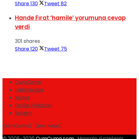
Share
130
Tweet
82
Hande Fırat ‘hamile’ yorumuna cevap
verdi
301 shares
Share
120
Tweet
75
CumCuma
Hakkımızda
Künye
Gizlilik Politikası
İletişim
CumCuma | (xml news)
© 2008-2026
CumCuma.com
· Magazin Gazeteniz