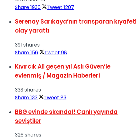
Share
1930
Tweet
1207
Serenay Sarıkaya’nın transparan kıyafeti
olay yarattı
391 shares
Share
156
Tweet
98
Kıvırcık Ali geçen yıl Aslı Güven’le
evlenmiş / Magazin Haberleri
333 shares
Share
133
Tweet
83
BBG evinde skandal! Canlı yayında
seviştiler
326 shares