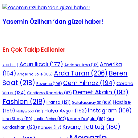
No Result
Yasemin Özilhan ‘dan güzel haber!
En Çok Takip Edilenler
View All Result
Acun Ilıcalı
(177)
Amerika
Adriana Lima
(112)
ABD
(100)
Beren
Arda Turan
(206)
(164)
Angelina Jolie
(105)
Saat
(218)
Cem Yılmaz
(194)
Corona
Beyonce
(106)
Demet Akalın
(193)
Virüs
(134)
Cristiano Ronaldo
(117)
Fashion
(218)
Hadise
Fransa
(121)
Galatasaray SK
(109)
Instagram
(169)
(159)
Hülya Avşar
(152)
Hollywood
(101)
Kenan Doğulu
(118)
Kim
Irina Shayk
(110)
Justin Bieber
(107)
Kıvanç Tatlıtuğ
(180)
Kardashian
(123)
Konser
(117)
Magazin