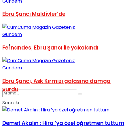
Gündem
Spor
Ebru Şancı Maldivler’de
Gündem
Podcast
Fernandes, Ebru Şancı ile yakalandı
Gündem
Ebru Şancı, Aşk Kırmızı galasına damga
vurdu
Sonraki
Demet Akalın : Hira ’ya özel öğretmen tuttum