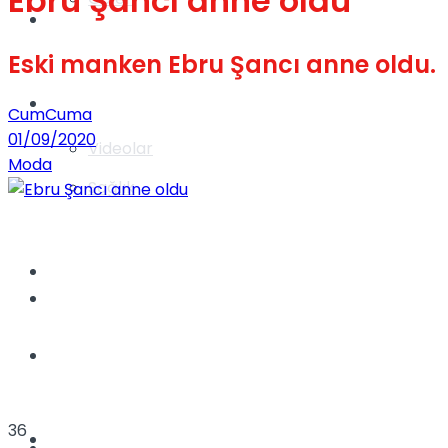
Ebru Şancı anne oldu
Gündem
Eski manken Ebru Şancı anne oldu.
Yaşam
CumCuma
01/09/2020
Videolar
Moda
Sağlık
TV
Gündem
Kadınca
36
Dünya