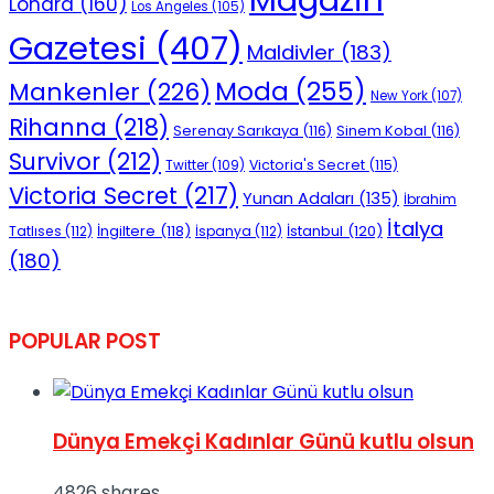
Londra
(160)
Los Angeles
(105)
Gazetesi
(407)
Maldivler
(183)
Moda
(255)
Mankenler
(226)
New York
(107)
Rihanna
(218)
Serenay Sarıkaya
(116)
Sinem Kobal
(116)
Survivor
(212)
Victoria's Secret
(115)
Twitter
(109)
Victoria Secret
(217)
Yunan Adaları
(135)
İbrahim
İtalya
İngiltere
(118)
İstanbul
(120)
Tatlıses
(112)
İspanya
(112)
(180)
POPULAR POST
Dünya Emekçi Kadınlar Günü kutlu olsun
4826 shares