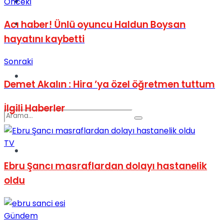
Kadınca
Önceki
Acı haber! Ünlü oyuncu Haldun Boysan
Podcast
hayatını kaybetti
Sonraki
Dünya
Demet Akalın : Hira ’ya özel öğretmen tuttum
İlgili
Haberler
TV
Türkiye
No Result
Ebru Şancı masraflardan dolayı hastanelik
oldu
View All Result
Gündem