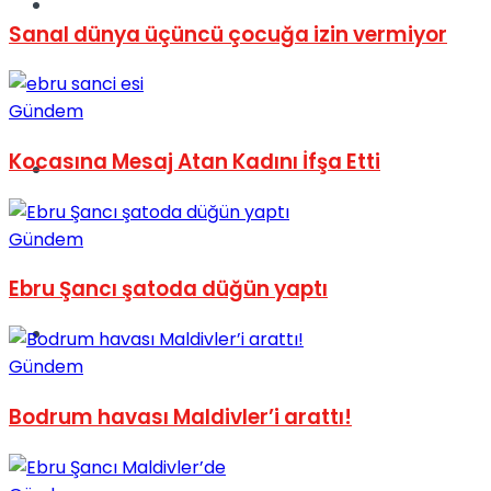
Müzik
Sanal dünya üçüncü çocuğa izin vermiyor
Gündem
Kocasına Mesaj Atan Kadını İfşa Etti
Sinema
Gündem
Ebru Şancı şatoda düğün yaptı
Tatil
Gündem
Bodrum havası Maldivler’i arattı!