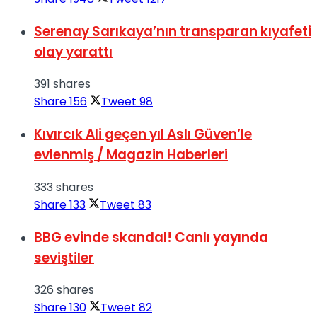
Serenay Sarıkaya’nın transparan kıyafeti
olay yarattı
391 shares
Share
156
Tweet
98
Kıvırcık Ali geçen yıl Aslı Güven’le
evlenmiş / Magazin Haberleri
333 shares
Share
133
Tweet
83
BBG evinde skandal! Canlı yayında
seviştiler
326 shares
Share
130
Tweet
82