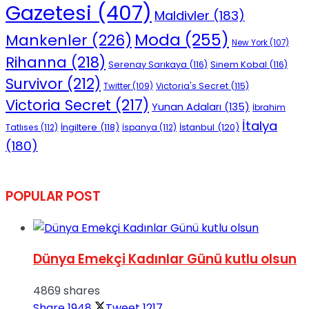
Gazetesi
(407)
Maldivler
(183)
Moda
(255)
Mankenler
(226)
New York
(107)
Rihanna
(218)
Serenay Sarıkaya
(116)
Sinem Kobal
(116)
Survivor
(212)
Victoria's Secret
(115)
Twitter
(109)
Victoria Secret
(217)
Yunan Adaları
(135)
İbrahim
İtalya
İngiltere
(118)
İstanbul
(120)
Tatlıses
(112)
İspanya
(112)
(180)
POPULAR POST
Dünya Emekçi Kadınlar Günü kutlu olsun
4869 shares
Share
1948
Tweet
1217