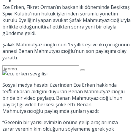
Kadınca
Ece Erken, Fikret Orman’ın başkanlık döneminde Beşiktaş
Spor Kulübü’nün hukuk işlerinden sorumlu yönetim
Podcast
kurulu üyeliğini yapan avukat Şafak Mahmutyazıcıoğlu’yla
birlikte olduğunuitiraf ettikten sonra yeni bir olayla
gündeme geldi.
Şafak Mahmutyazıcıoğlu’nun 15 yıllık eşi ve iki çocuğunun
Dünya
annesi Benan Mahmutyazıcıoğlu’nun son paylaşımı olay
yarattı.
Sosyal medya hesabı üzerinden Ece Erken hakkında
Türkiye
tedbir kararı aldığını duyuran Benan Mahmutyazıcıoğlu
No Result
bir de bir video paylaştı. Benan Mahmutyazıcıoğlu’nun
paylaştığı video herkesi şoke etti. Benan
Mahmutyazıcıoğlu paylaşımda şunları yazdı:
View All Result
“Gecenin bir yarısı evimizin önüne gelip araçlarımıza
zarar verenin kim olduğunu söylememe gerek yok