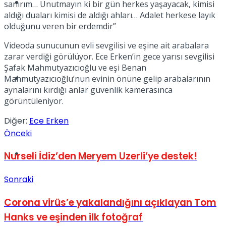
Müzik
sanırım… Unutmayın ki bir gün herkes yaşayacak, kimisi
aldığı duaları kimisi de aldığı ahları… Adalet herkese layık
olduğunu veren bir erdemdir”
Videoda sunucunun evli sevgilisi ve eşine ait arabalara
zarar verdiği görülüyor. Ece Erken’in gece yarısı sevgilisi
Şafak Mahmutyazıcıoğlu ve eşi Benan
Sinema
Mahmutyazıcıoğlu’nun evinin önüne gelip arabalarının
aynalarını kırdığı anlar güvenlik kamerasınca
görüntüleniyor.
Diğer:
Ece Erken
Önceki
Tatil
Nurseli İdiz’den Meryem Uzerli’ye destek!
Sonraki
Corona virüs’e yakalandığını açıklayan Tom
Hanks ve eşinden ilk fotoğraf