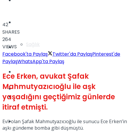
Yaşam
Türkiye
42
SHARES
264
Sağlık
VIEWS
Müzik
Facebook'ta Paylaş
Twitter'da Paylaş
Pinterest'de
Paylaş
WhatsApp'ta Paylaş
Sinema
Ece Erken, avukat Şafak
Mahmutyazıcıoğlu ile aşk
TV
yaşadığını geçtiğimiz günlerde
Tatil
itiraf etmişti.
Spor
Evli olan Şafak Mahmutyazıcıoğlu ile sunucu Ece Erken’in
aşkı gündeme bomba gibi düşmüştü.