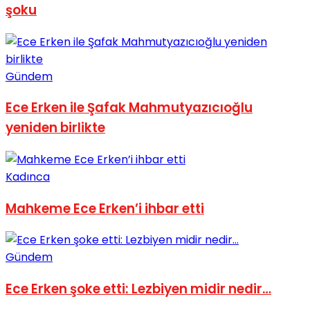
şoku
No Result
Gündem
Ece Erken ile Şafak Mahmutyazıcıoğlu
View All Result
yeniden birlikte
Kadınca
Mahkeme Ece Erken’i ihbar etti
Gündem
Ece Erken şoke etti: Lezbiyen midir nedir…