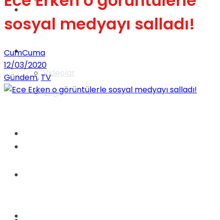
Ece Erken o görüntülerle
Gündem
sosyal medyayı salladı!
Yaşam
CumCuma
12/03/2020
Videolar
Gündem
,
TV
Sağlık
TV
Gündem
Kadınca
Dünya