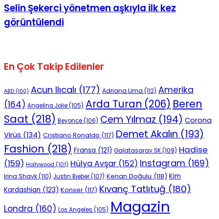
Selin Şekerci yönetmen aşkıyla ilk kez
görüntülendi
En Çok Takip Edilenler
Acun Ilıcalı
(177)
Amerika
Adriana Lima
(112)
ABD
(100)
Beren
Arda Turan
(206)
(164)
Angelina Jolie
(105)
Saat
(218)
Cem Yılmaz
(194)
Corona
Beyonce
(106)
Demet Akalın
(193)
Virüs
(134)
Cristiano Ronaldo
(117)
Fashion
(218)
Hadise
Fransa
(121)
Galatasaray SK
(109)
Instagram
(169)
(159)
Hülya Avşar
(152)
Hollywood
(101)
Kenan Doğulu
(118)
Kim
Irina Shayk
(110)
Justin Bieber
(107)
Kıvanç Tatlıtuğ
(180)
Kardashian
(123)
Konser
(117)
Magazin
Londra
(160)
Los Angeles
(105)