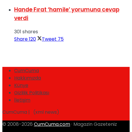
Hande Fırat ‘hamile’ yorumuna cevap
verdi
301 shares
Share
120
Tweet
75
CumCuma
Hakkımızda
Künye
Gizlilik Politikası
İletişim
CumCuma | (xml news)
© 2008-2026
CumCuma.com
· Magazin Gazeteniz