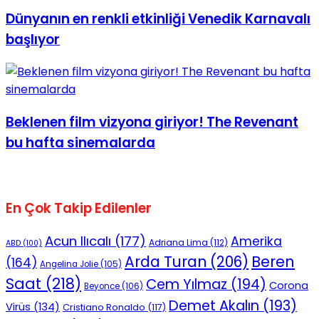
Dünyanın en renkli etkinliği Venedik Karnavalı
başlıyor
Beklenen film vizyona giriyor! The Revenant
bu hafta sinemalarda
En Çok Takip Edilenler
Acun Ilıcalı
(177)
Amerika
Adriana Lima
(112)
ABD
(100)
Beren
Arda Turan
(206)
(164)
Angelina Jolie
(105)
Saat
(218)
Cem Yılmaz
(194)
Corona
Beyonce
(106)
Demet Akalın
(193)
Virüs
(134)
Cristiano Ronaldo
(117)