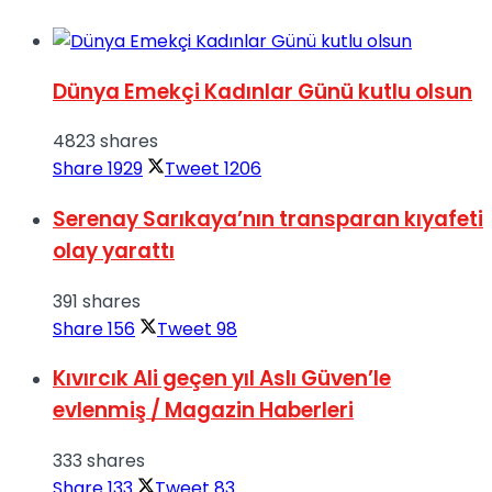
Dünya Emekçi Kadınlar Günü kutlu olsun
4823 shares
Share
1929
Tweet
1206
Serenay Sarıkaya’nın transparan kıyafeti
olay yarattı
391 shares
Share
156
Tweet
98
Kıvırcık Ali geçen yıl Aslı Güven’le
evlenmiş / Magazin Haberleri
333 shares
Share
133
Tweet
83