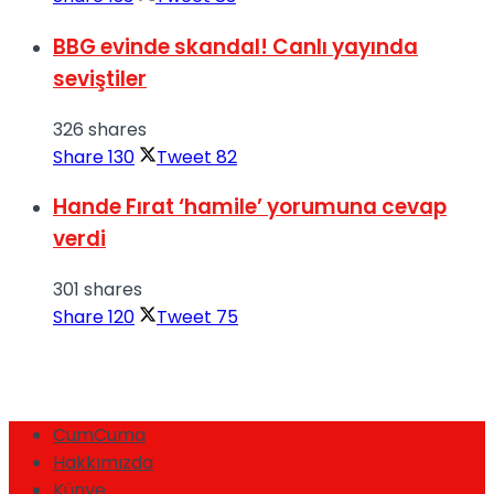
BBG evinde skandal! Canlı yayında
seviştiler
326 shares
Share
130
Tweet
82
Hande Fırat ‘hamile’ yorumuna cevap
verdi
301 shares
Share
120
Tweet
75
CumCuma
Hakkımızda
Künye