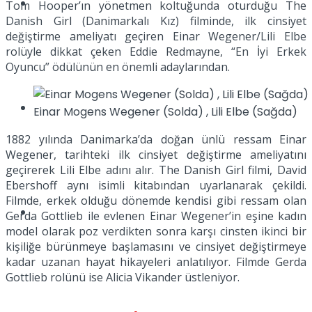
Müzik
Tom Hooper’ın yönetmen koltuğunda oturduğu The
Danish Girl (Danimarkalı Kız) filminde, ilk cinsiyet
değiştirme ameliyatı geçiren Einar Wegener/Lili Elbe
rolüyle dikkat çeken Eddie Redmayne, “En İyi Erkek
Oyuncu” ödülünün en önemli adaylarından.
Sinema
Einar Mogens Wegener (Solda) , Lili Elbe (Sağda)
1882 yılında Danimarka’da doğan ünlü ressam Einar
Wegener, tarihteki ilk cinsiyet değiştirme ameliyatını
geçirerek Lili Elbe adını alır. The Danish Girl filmi, David
Ebershoff aynı isimli kitabından uyarlanarak çekildi.
Filmde, erkek olduğu dönemde kendisi gibi ressam olan
Tatil
Gerda Gottlieb ile evlenen Einar Wegener’in eşine kadın
model olarak poz verdikten sonra karşı cinsten ikinci bir
kişiliğe bürünmeye başlamasını ve cinsiyet değiştirmeye
kadar uzanan hayat hikayeleri anlatılıyor. Filmde Gerda
Gottlieb rolünü ise Alicia Vikander üstleniyor.