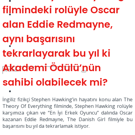
Kadınca
filmindeki rolüyle Oscar
Podcast
alan Eddie Redmayne,
aynı başarısını
Dünya
tekrarlayarak bu yıl ki
Akademi Ödülü’nün
sahibi olabilecek mi?
Türkiye
No Result
İngiliz fizikçi Stephen Hawking’in hayatını konu alan The
Theory Of Everything filminde, Stephen Hawking rolüyle
karşımıza çıkan ve “En İyi Erkek Oyuncu” dalında Oscar
kazanan Eddie Redmayne, The Danish Girl filmiyle bu
View All Result
başarısını bu yıl da tekrarlamak istiyor.