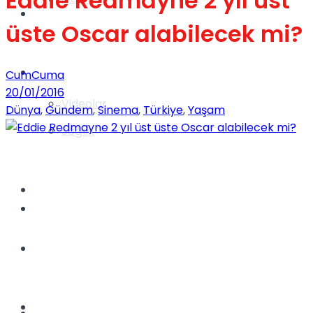
Eddie Redmayne 2 yıl üst
Gündem
üste Oscar alabilecek mi?
Yaşam
CumCuma
20/01/2016
Videolar
Dünya
,
Gündem
,
Sinema
,
Türkiye
,
Yaşam
Sağlık
TV
Gündem
Kadınca
Dünya