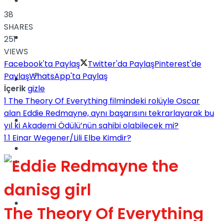
Yaşam
38
SHARES
Türkiye
251
VIEWS
Facebook'ta Paylaş
Twitter'da Paylaş
Pinterest'de
Sağlık
Paylaş
WhatsApp'ta Paylaş
Müzik
İçerik
gizle
1
The Theory Of Everything filmindeki rolüyle Oscar
alan Eddie Redmayne, aynı başarısını tekrarlayarak bu
Sinema
yıl ki Akademi Ödülü’nün sahibi olabilecek mi?
1.1
Einar Wegener/Lili Elbe Kimdir?
TV
Tatil
Spor
The Theory Of Everything