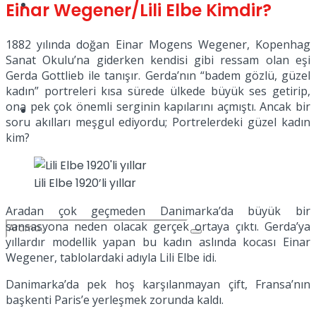
Spor
Einar Wegener/Lili Elbe Kimdir?
1882 yılında doğan Einar Mogens Wegener, Kopenhag
Sanat Okulu’na giderken kendisi gibi ressam olan eşi
Gerda Gottlieb ile tanışır. Gerda’nın “badem gözlü, güzel
kadın” portreleri kısa sürede ülkede büyük ses getirip,
ona pek çok önemli serginin kapılarını açmıştı. Ancak bir
Podcast
soru akılları meşgul ediyordu; Portrelerdeki güzel kadın
kim?
Lili Elbe 1920’li yıllar
Aradan çok geçmeden Danimarka’da büyük bir
sansasyona neden olacak gerçek ortaya çıktı. Gerda’ya
yıllardır modellik yapan bu kadın aslında kocası Einar
Wegener, tablolardaki adıyla Lili Elbe idi.
Danimarka’da pek hoş karşılanmayan çift, Fransa’nın
başkenti Paris’e yerleşmek zorunda kaldı.