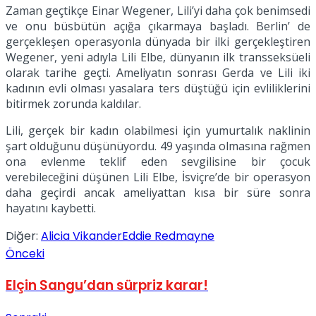
Zaman geçtikçe Einar Wegener, Lili’yi daha çok benimsedi
No Result
ve onu büsbütün açığa çıkarmaya başladı. Berlin’ de
gerçekleşen operasyonla dünyada bir ilki gerçekleştiren
Wegener, yeni adıyla Lili Elbe, dünyanın ilk transseksüeli
olarak tarihe geçti. Ameliyatın sonrası Gerda ve Lili iki
kadının evli olması yasalara ters düştüğü için evliliklerini
bitirmek zorunda kaldılar.
View All Result
Lili, gerçek bir kadın olabilmesi için yumurtalık naklinin
şart olduğunu düşünüyordu. 49 yaşında olmasına rağmen
ona evlenme teklif eden sevgilisine bir çocuk
verebileceğini düşünen Lili Elbe, İsviçre’de bir operasyon
daha geçirdi ancak ameliyattan kısa bir süre sonra
hayatını kaybetti.
Diğer:
Alicia Vikander
Eddie Redmayne
Önceki
Elçin Sangu’dan sürpriz karar!