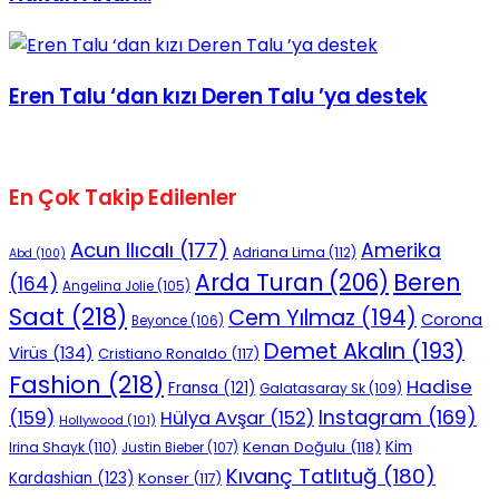
Eren Talu ‘dan kızı Deren Talu ’ya destek
En Çok Takip Edilenler
Acun Ilıcalı
(177)
Amerika
Adriana Lima
(112)
Abd
(100)
Beren
Arda Turan
(206)
(164)
Angelina Jolie
(105)
Saat
(218)
Cem Yılmaz
(194)
Corona
Beyonce
(106)
Demet Akalın
(193)
Virüs
(134)
Cristiano Ronaldo
(117)
Fashion
(218)
Hadise
Fransa
(121)
Galatasaray Sk
(109)
Instagram
(169)
(159)
Hülya Avşar
(152)
Hollywood
(101)
Kenan Doğulu
(118)
Kim
Irina Shayk
(110)
Justin Bieber
(107)
Kıvanç Tatlıtuğ
(180)
Kardashian
(123)
Konser
(117)