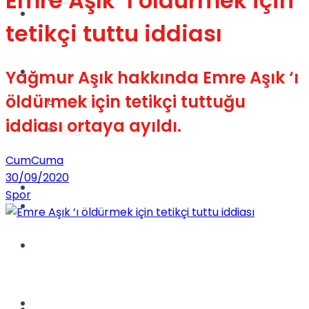
Emre Aşık ‘ı öldürmek için
Gündem
tetikçi tuttu iddiası
Yaşam
Yağmur Aşık hakkında Emre Aşık ‘ı
öldürmek için tetikçi tuttuğu
Videolar
iddiası ortaya ayıldı.
Sağlık
CumCuma
30/09/2020
TV
Spor
Gündem
Kadınca
Dünya