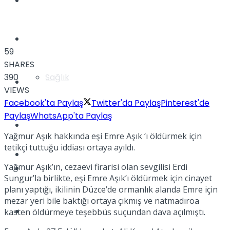
Yaşam
Türkiye
59
SHARES
390
Sağlık
Müzik
VIEWS
Facebook'ta Paylaş
Twitter'da Paylaş
Pinterest'de
Paylaş
WhatsApp'ta Paylaş
Sinema
Yağmur Aşık hakkında eşi Emre Aşık ‘ı öldürmek için
tetikçi tuttuğu iddiası ortaya ayıldı.
TV
Yağmur Aşık’ın, cezaevi firarisi olan sevgilisi Erdi
Tatil
Sungur’la birlikte, eşi Emre Aşık’ı öldürmek için cinayet
planı yaptığı, ikilinin Düzce’de ormanlık alanda Emre için
mezar yeri bile baktığı ortaya çıkmış ve natmadıroa
Spor
kasten öldürmeye teşebbüs suçundan dava açılmıştı.