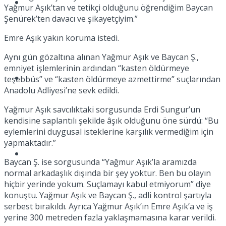
Müzik
Yağmur Aşık’tan ve tetikçi olduğunu öğrendiğim Baycan
Şenürek’ten davacı ve şikayetçiyim.”
Emre Aşık yakın koruma istedi.
Aynı gün gözaltına alınan Yağmur Aşık ve Baycan Ş.,
emniyet işlemlerinin ardından “kasten öldürmeye
Sinema
teşebbüs” ve “kasten öldürmeye azmettirme” suçlarından
Anadolu Adliyesi’ne sevk edildi.
Yağmur Aşık savcılıktaki sorgusunda Erdi Sungur’un
kendisine saplantılı şekilde âşık olduğunu öne sürdü: “Bu
eylemlerini duygusal isteklerine karşılık vermediğim için
yapmaktadır.”
Tatil
Baycan Ş. ise sorgusunda “Yağmur Aşık’la aramızda
normal arkadaşlık dışında bir şey yoktur. Ben bu olayın
hiçbir yerinde yokum. Suçlamayı kabul etmiyorum” diye
konuştu. Yağmur Aşık ve Baycan Ş., adli kontrol şartıyla
serbest bırakıldı. Ayrıca Yağmur Aşık’ın Emre Aşık’a ve iş
yerine 300 metreden fazla yaklaşmamasına karar verildi.