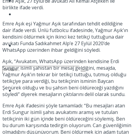
Kadınca
Emre Aşık, 27 Eylül’de avukatı Ali Kemal Atçeken ile
birlikte ifade verdi.
Podcast
Emre Aşık eşi Yağmur Aşık tarafından tehdit edildiğine
dair ifade verdi. Ünlü futbolcu ifadesinde, Yağmur Aşık’ın
kendisini öldürmek için ikinci kez tetikçi tuttuğuna dair
avukatı Funda Sadıkahmet Alp’e 27 Eylül 2020’de
Dünya
WhatsApp üzerinden ihbar geldiğini söyledi.
Aşık, “Avukatım, WhatsApp üzerinden kendisine Erdi
Sungur isimli şahıstan bir mesaj geldiğini, mesajda,
Yağmur Aşık’ın tekrar bir tetikçi tuttuğu, tutmuş olduğu
tetikçiye para verdiği, bu tetikçinin isminin Baycan
Şenürek olduğu ve bu şahsın beni öldüreceği yazdığını
Türkiye
söyledi” diyerek mesajların çıktılarını delil olarak sundu.
No Result
Emre Aşık ifadesini şöyle tamamladı: “Bu mesajları atan
Erdi Sungur isimli şahıs avukatımı aramış ve tutulan
tetikçinin iki gün içinde beni öldüreceğini söylemiş. Ben
View All Result
bu durum karşısında tedirgin oluyorum. Can güvenliğimin
olmadığını düşünüyorum. Beni öldürmek için adam tutan