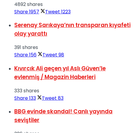
4892 shares
Share
1957
Tweet
1223
Serenay Sarıkaya’nın transparan kıyafeti
olay yarattı
391 shares
Share
156
Tweet
98
Kıvırcık Ali geçen yıl Aslı Güven’le
evlenmiş / Magazin Haberleri
333 shares
Share
133
Tweet
83
BBG evinde skandal! Canlı yayında
seviştiler