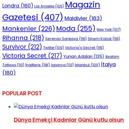
Magazin
Londra
(160)
Los Angeles
(105)
Gazetesi
(407)
Maldivler
(183)
Moda
(255)
Mankenler
(226)
New York
(107)
Rihanna
(218)
Serenay Sarıkaya
(116)
Sinem Kobal
(116)
Survivor
(212)
Victoria's Secret
(115)
Twitter
(109)
Victoria Secret
(217)
Yunan Adaları
(135)
İbrahim
İtalya
İngiltere
(118)
İstanbul
(120)
Tatlıses
(112)
İspanya
(112)
(180)
POPULAR POST
Dünya Emekçi Kadınlar Günü kutlu olsun