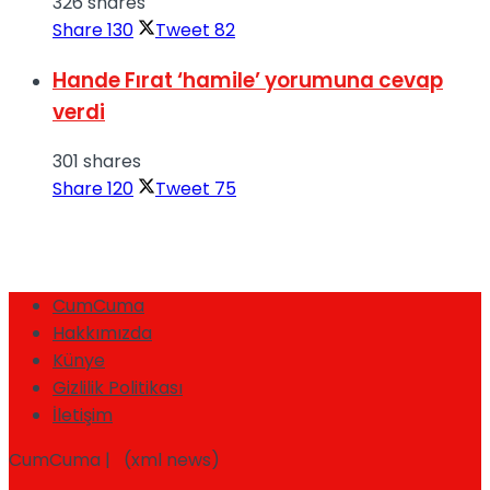
326 shares
Share
130
Tweet
82
Hande Fırat ‘hamile’ yorumuna cevap
verdi
301 shares
Share
120
Tweet
75
CumCuma
Hakkımızda
Künye
Gizlilik Politikası
İletişim
CumCuma | (xml news)