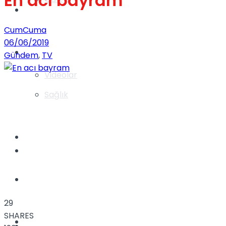
En acı bayram
Gündem
CumCuma
06/06/2019
Yaşam
Gündem
,
TV
Videolar
Sağlık
TV
Gündem
Kadınca
29
SHARES
Dünya