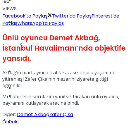
Yaşam
196
VIEWS
Facebook'ta Paylaş
Twitter'da Paylaş
Pinterest'de
Türkiye
Paylaş
WhatsApp'ta Paylaş
Ünlü oyuncu Demet Akbağ,
Sağlık
İstanbul Havalimanı’nda objektife
Müzik
yansıdı.
Sinema
Akbağ’ın mart ayında trafik kazası sonucu yaşamını
yitiren eşi Zafer Çika’nın mezarını ziyarete gittiği
öğrenildi.
TV
Tatil
Muhabirlerin sorularını yanıtsız bırakan ünlü oyuncu,
bayramını kutlayarak aracına bindi.
Diğer:
Demet Akbağ
Zafer Çika
Spor
Önceki