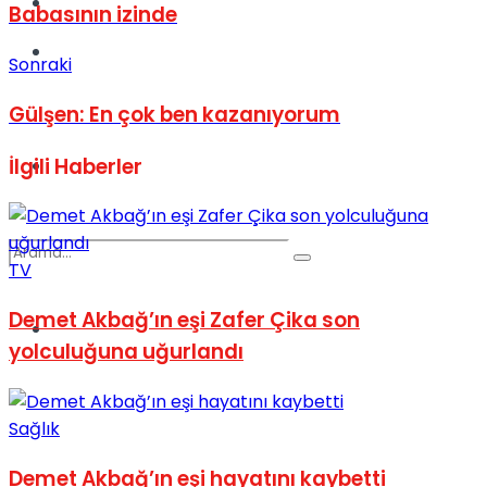
Kadınca
Babasının izinde
Podcast
Sonraki
Gülşen: En çok ben kazanıyorum
İlgili
Haberler
Dünya
TV
Demet Akbağ’ın eşi Zafer Çika son
Türkiye
No Result
yolculuğuna uğurlandı
Sağlık
View All Result
Demet Akbağ’ın eşi hayatını kaybetti