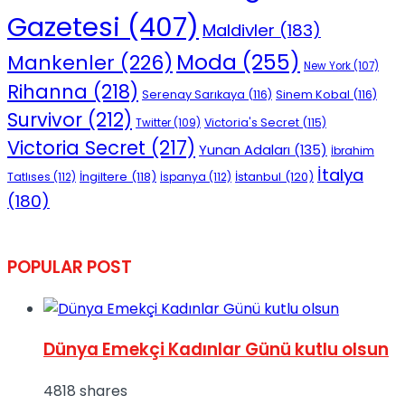
Gazetesi
(407)
Maldivler
(183)
Moda
(255)
Mankenler
(226)
New York
(107)
Rihanna
(218)
Serenay Sarıkaya
(116)
Sinem Kobal
(116)
Survivor
(212)
Victoria's Secret
(115)
Twitter
(109)
Victoria Secret
(217)
Yunan Adaları
(135)
İbrahim
İtalya
İngiltere
(118)
İstanbul
(120)
Tatlıses
(112)
İspanya
(112)
(180)
POPULAR POST
Dünya Emekçi Kadınlar Günü kutlu olsun
4818 shares