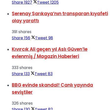
Share
1927
Tweet
1205
Serenay Sarıkaya’nın transparan kıyafeti
olay yarattı
391 shares
Share
156
Tweet
98
Kıvırcık Ali geçen yıl Aslı Güven’le
evlenmiş / Magazin Haberleri
333 shares
Share
133
Tweet
83
BBG evinde skandal! Canlı yayında
seviştiler
326 shares
Share
130
Tweet
82