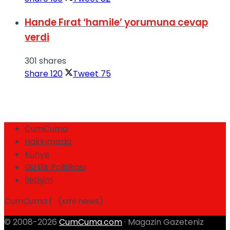
Hande Fırat ‘hamile’ yorumuna cevap
verdi
301 shares
Share
120
Tweet
75
CumCuma
Hakkımızda
Künye
Gizlilik Politikası
İletişim
CumCuma | (xml news)
© 2008-2026
CumCuma.com
· Magazin Gazeteniz