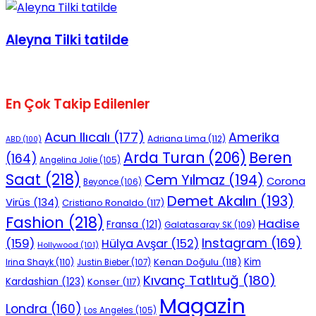
No Result
Aleyna Tilki tatilde
En Çok Takip Edilenler
View All Result
Acun Ilıcalı
(177)
Amerika
Adriana Lima
(112)
ABD
(100)
Beren
Arda Turan
(206)
(164)
Angelina Jolie
(105)
Saat
(218)
Cem Yılmaz
(194)
Corona
Beyonce
(106)
Demet Akalın
(193)
Virüs
(134)
Cristiano Ronaldo
(117)
Fashion
(218)
Hadise
Fransa
(121)
Galatasaray SK
(109)
Instagram
(169)
(159)
Hülya Avşar
(152)
Hollywood
(101)
Kenan Doğulu
(118)
Kim
Irina Shayk
(110)
Justin Bieber
(107)
Kıvanç Tatlıtuğ
(180)
Kardashian
(123)
Konser
(117)
Magazin
Londra
(160)
Los Angeles
(105)