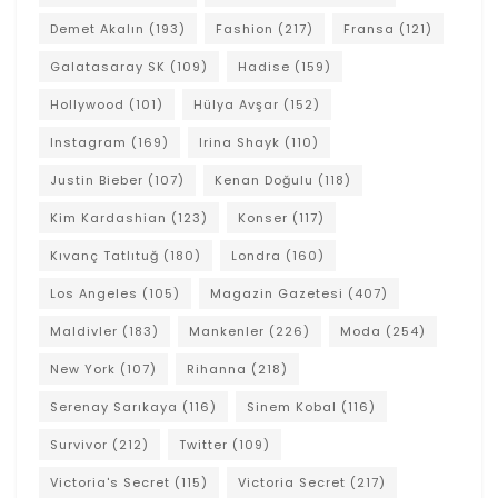
Demet Akalın
(193)
Fashion
(217)
Fransa
(121)
Galatasaray SK
(109)
Hadise
(159)
Hollywood
(101)
Hülya Avşar
(152)
Instagram
(169)
Irina Shayk
(110)
Justin Bieber
(107)
Kenan Doğulu
(118)
Kim Kardashian
(123)
Konser
(117)
Kıvanç Tatlıtuğ
(180)
Londra
(160)
Los Angeles
(105)
Magazin Gazetesi
(407)
Maldivler
(183)
Mankenler
(226)
Moda
(254)
New York
(107)
Rihanna
(218)
Serenay Sarıkaya
(116)
Sinem Kobal
(116)
Survivor
(212)
Twitter
(109)
Victoria's Secret
(115)
Victoria Secret
(217)