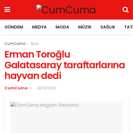
GÜNDEM
MEDYA
MODA
MÜZIK
SAĞLIK
TAT
CumCuma
Spor
Erman Toroğlu
Galatasaray taraftarlarına
hayvan dedi
CumCuma
20/11/2012