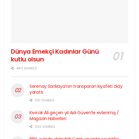
Dünya Emekçi Kadınlar Günü
kutlu olsun
4811 SHARES
Serenay Sarıkaya’nın transparan kıyafeti olay
yarattı
391 SHARES
Kıvırcık Ali geçen yıl Aslı Güven’le evlenmiş /
Magazin Haberleri
333 SHARES
BBG evinde skandal! Canlı yayında seviştiler