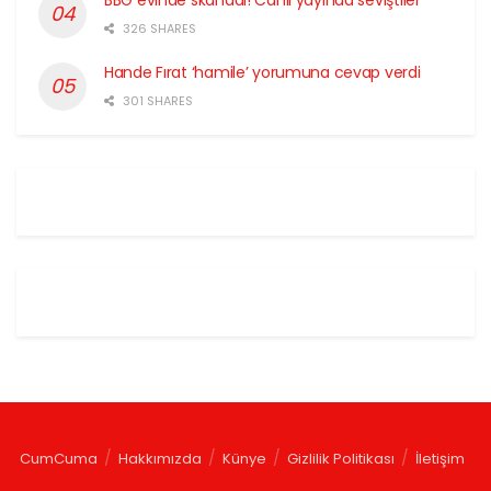
326 SHARES
Hande Fırat ‘hamile’ yorumuna cevap verdi
301 SHARES
CumCuma
Hakkımızda
Künye
Gizlilik Politikası
İletişim