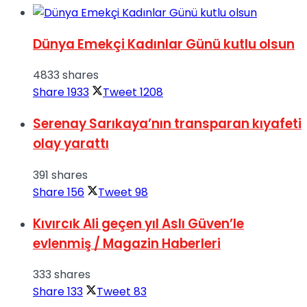
Dünya Emekçi Kadınlar Günü kutlu olsun
4833 shares
Share
1933
Tweet
1208
Serenay Sarıkaya’nın transparan kıyafeti
olay yarattı
391 shares
Share
156
Tweet
98
Kıvırcık Ali geçen yıl Aslı Güven’le
evlenmiş / Magazin Haberleri
333 shares
Share
133
Tweet
83