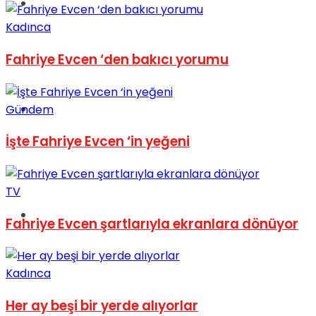
Müzik
Kadınca
Fahriye Evcen ‘den bakıcı yorumu
Sinema
Gündem
İşte Fahriye Evcen ‘in yeğeni
TV
Tatil
Fahriye Evcen şartlarıyla ekranlara dönüyor
Kadınca
Her ay beşi bir yerde alıyorlar