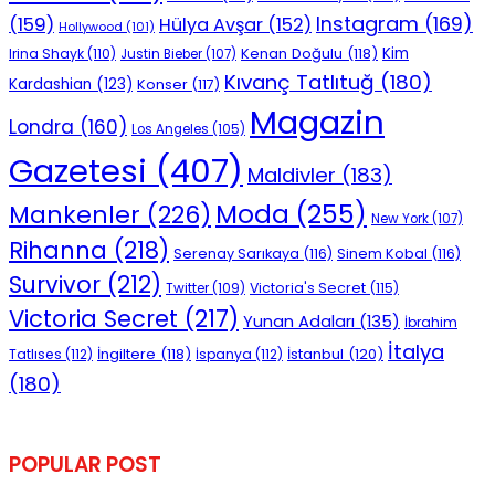
Instagram
(169)
(159)
Hülya Avşar
(152)
Hollywood
(101)
Kenan Doğulu
(118)
Kim
Irina Shayk
(110)
Justin Bieber
(107)
Kıvanç Tatlıtuğ
(180)
Kardashian
(123)
Konser
(117)
Magazin
Londra
(160)
Los Angeles
(105)
Gazetesi
(407)
Maldivler
(183)
Moda
(255)
Mankenler
(226)
New York
(107)
Rihanna
(218)
Serenay Sarıkaya
(116)
Sinem Kobal
(116)
Survivor
(212)
Victoria's Secret
(115)
Twitter
(109)
Victoria Secret
(217)
Yunan Adaları
(135)
İbrahim
İtalya
İngiltere
(118)
İstanbul
(120)
Tatlıses
(112)
İspanya
(112)
(180)
POPULAR POST