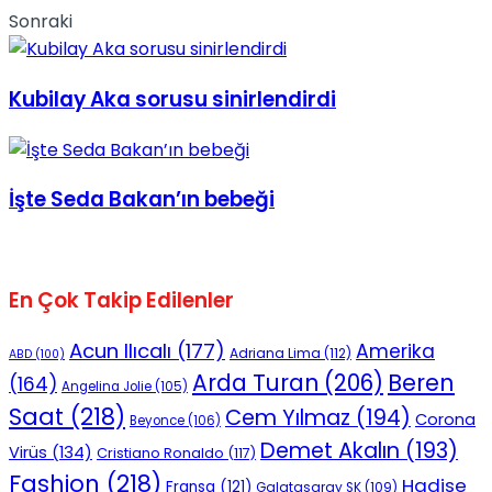
Sonraki
No Result
Kubilay Aka sorusu sinirlendirdi
View All Result
İşte Seda Bakan’ın bebeği
En Çok Takip Edilenler
Acun Ilıcalı
(177)
Amerika
Adriana Lima
(112)
ABD
(100)
Beren
Arda Turan
(206)
(164)
Angelina Jolie
(105)
Saat
(218)
Cem Yılmaz
(194)
Corona
Beyonce
(106)
Demet Akalın
(193)
Virüs
(134)
Cristiano Ronaldo
(117)
Fashion
(218)
Hadise
Fransa
(121)
Galatasaray SK
(109)