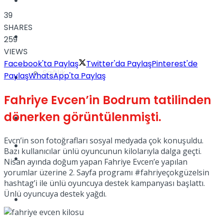
Yaşam
39
SHARES
Türkiye
259
VIEWS
Facebook'ta Paylaş
Twitter'da Paylaş
Pinterest'de
Sağlık
Paylaş
WhatsApp'ta Paylaş
Müzik
Fahriye Evcen’in Bodrum tatilinden
dönerken görüntülenmişti.
Sinema
Evcn’in son fotoğrafları sosyal medyada çok konuşuldu.
TV
Bazı kullanıcılar ünlü oyuncunun kilolarıyla dalga geçti.
Tatil
Nisan ayında doğum yapan Fahriye Evcen’e yapılan
yorumlar üzerine 2. Sayfa programı #fahriyeçokgüzelsin
hashtag’i ile ünlü oyuncuya destek kampanyası başlattı.
Ünlü oyuncuya destek yağdı.
Spor