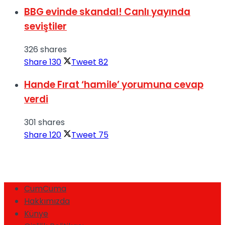
BBG evinde skandal! Canlı yayında
seviştiler
326 shares
Share
130
Tweet
82
Hande Fırat ‘hamile’ yorumuna cevap
verdi
301 shares
Share
120
Tweet
75
CumCuma
Hakkımızda
Künye