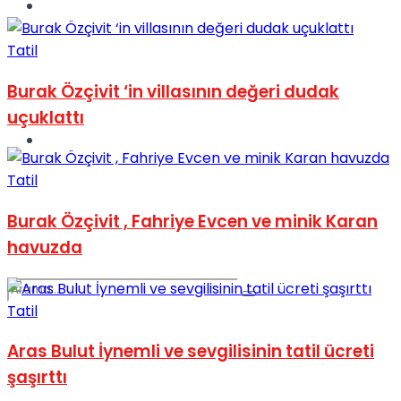
Spor
Tatil
Burak Özçivit ‘in villasının değeri dudak
uçuklattı
Podcast
Tatil
Burak Özçivit , Fahriye Evcen ve minik Karan
havuzda
Tatil
Aras Bulut İynemli ve sevgilisinin tatil ücreti
şaşırttı