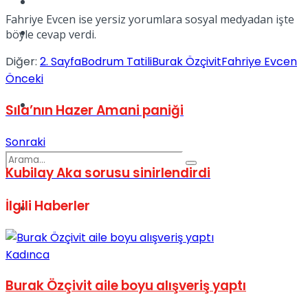
Kadınca
Fahriye Evcen ise yersiz yorumlara sosyal medyadan işte
Podcast
böyle cevap verdi.
Diğer:
2. Sayfa
Bodrum Tatili
Burak Özçivit
Fahriye Evcen
Önceki
Dünya
Sıla’nın Hazer Amani paniği
Sonraki
Kubilay Aka sorusu sinirlendirdi
İlgili
Haberler
Türkiye
No Result
Kadınca
View All Result
Burak Özçivit aile boyu alışveriş yaptı