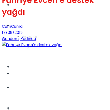
Fahriye Evcen’e destek
Gündem
yağdı
Yaşam
CumCuma
17/08/2019
Videolar
Gündem
,
Kadınca
Sağlık
TV
Gündem
Kadınca
Dünya