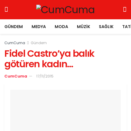
GÜNDEM
MEDYA
MODA
MÜZIK
SAĞLIK
TAT
CumCuma
Gündem
Fidel Castro’ya balık
götüren kadın…
CumCuma
17/11/2015