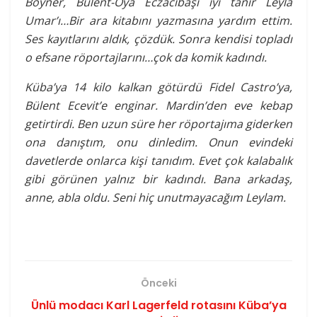
Boyner, Bülent-Oya Eczacıbaşı iyi tanır Leyla
Umar’ı…Bir ara kitabını yazmasına yardım ettim.
Ses kayıtlarını aldık, çözdük. Sonra kendisi topladı
o efsane röportajlarını…çok da komik kadındı.
Küba’ya 14 kilo kalkan götürdü Fidel Castro’ya,
Bülent Ecevit’e enginar. Mardin’den eve kebap
getirtirdi. Ben uzun süre her röportajıma giderken
ona danıştım, onu dinledim. Onun evindeki
davetlerde onlarca kişi tanıdım. Evet çok kalabalık
gibi görünen yalnız bir kadındı. Bana arkadaş,
anne, abla oldu. Seni hiç unutmayacağım Leylam.
Önceki
Ünlü modacı Karl Lagerfeld rotasını Küba’ya