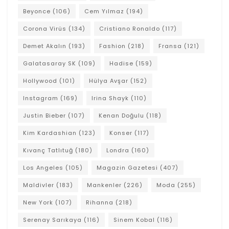
Beyonce
(106)
Cem Yılmaz
(194)
Corona Virüs
(134)
Cristiano Ronaldo
(117)
Demet Akalın
(193)
Fashion
(218)
Fransa
(121)
Galatasaray SK
(109)
Hadise
(159)
Hollywood
(101)
Hülya Avşar
(152)
Instagram
(169)
Irina Shayk
(110)
Justin Bieber
(107)
Kenan Doğulu
(118)
Kim Kardashian
(123)
Konser
(117)
Kıvanç Tatlıtuğ
(180)
Londra
(160)
Los Angeles
(105)
Magazin Gazetesi
(407)
Maldivler
(183)
Mankenler
(226)
Moda
(255)
New York
(107)
Rihanna
(218)
Serenay Sarıkaya
(116)
Sinem Kobal
(116)