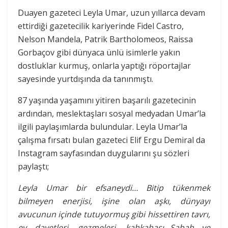
Duayen gazeteci Leyla Umar, uzun yıllarca devam
ettirdiği gazetecilik kariyerinde Fidel Castro,
Nelson Mandela, Patrik Bartholomeos, Raissa
Gorbaçov gibi dünyaca ünlü isimlerle yakın
dostluklar kurmuş, onlarla yaptığı röportajlar
sayesinde yurtdışında da tanınmıştı.
87 yaşında yaşamını yitiren başarılı gazetecinin
ardından, meslektaşları sosyal medyadan Umar’la
ilgili paylaşımlarda bulundular. Leyla Umar’la
çalışma fırsatı bulan gazeteci Elif Ergu Demiral da
Instagram sayfasından duygularını şu sözleri
paylaştı;
Leyla Umar bir efsaneydi… Bitip tükenmek
bilmeyen enerjisi, işine olan aşkı, dünyayı
avucunun içinde tutuyormuş gibi hissettiren tavrı,
ev davetleri, gezmeleri, kahkahası…Sabah ve