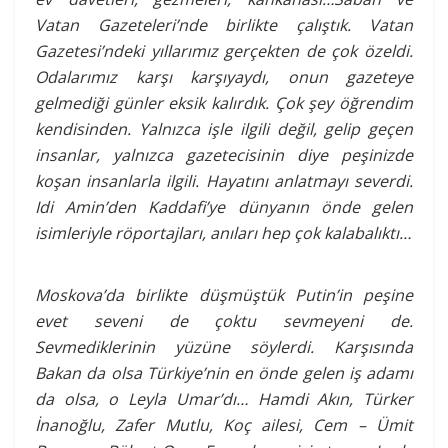
Vatan Gazeteleri’nde birlikte çalıştık. Vatan
Gazetesi’ndeki yıllarımız gerçekten de çok özeldi.
Odalarımız karşı karşıyaydı, onun gazeteye
gelmediği günler eksik kalırdık. Çok şey öğrendim
kendisinden. Yalnızca işle ilgili değil, gelip geçen
insanlar, yalnızca gazetecisinin diye peşinizde
koşan insanlarla ilgili. Hayatını anlatmayı severdi.
Idi Amin’den Kaddafi’ye dünyanın önde gelen
isimleriyle röportajları, anıları hep çok kalabalıktı…
Moskova’da birlikte düşmüştük Putin’in peşine
evet seveni de çoktu sevmeyeni de.
Sevmediklerinin yüzüne söylerdi. Karşısında
Bakan da olsa Türkiye’nin en önde gelen iş adamı
da olsa, o Leyla Umar’dı… Hamdi Akın, Türker
İnanoğlu, Zafer Mutlu, Koç ailesi, Cem – Ümit