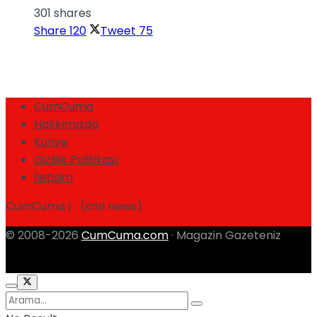
301 shares
Share
120
Tweet
75
CumCuma
Hakkımızda
Künye
Gizlilik Politikası
İletişim
CumCuma | (xml news)
© 2008-2026
CumCuma.com
· Magazin Gazeteniz