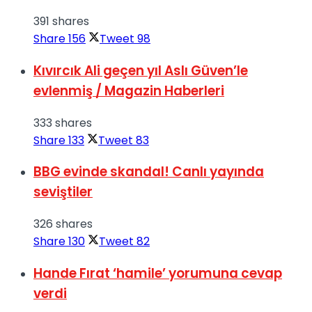
391 shares
Share
156
Tweet
98
Kıvırcık Ali geçen yıl Aslı Güven’le
evlenmiş / Magazin Haberleri
333 shares
Share
133
Tweet
83
BBG evinde skandal! Canlı yayında
seviştiler
326 shares
Share
130
Tweet
82
Hande Fırat ‘hamile’ yorumuna cevap
verdi