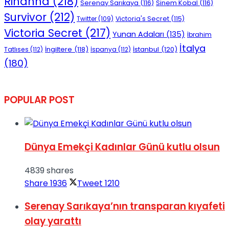
Rihanna
(218)
Serenay Sarıkaya
(116)
Sinem Kobal
(116)
Survivor
(212)
Victoria's Secret
(115)
Twitter
(109)
Victoria Secret
(217)
Yunan Adaları
(135)
İbrahim
İtalya
İngiltere
(118)
İstanbul
(120)
Tatlıses
(112)
İspanya
(112)
(180)
POPULAR POST
Dünya Emekçi Kadınlar Günü kutlu olsun
4839 shares
Share
1936
Tweet
1210
Serenay Sarıkaya’nın transparan kıyafeti
olay yarattı