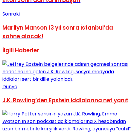
Elton John’dan tarihi başarı
Sonraki
Marilyn Manson 13 yıl sonra İstanbul’da
sahne alacak!
İlgili
Haberler
Dünya
J.K. Rowling’den Epstein iddialarına net yanıt