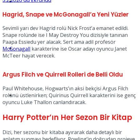
3.2
2026’da Ekranda
Müzik
Hagrid, Snape ve McGonagall’a Yeni Yüzler
Sevimli yarı dev Hagrid rolü Nick Frost’a emanet edildi.
Snape rolünde ise I May Destroy You dizisiyle tanınan
Paapa Essiedu yer alacak. Sert ama adil profesör
Sinema
McGonagall
karakterine ise Oscar adayı oyuncu Janet
McTeer hayat verecek.
Argus Filch ve Quirrell Rolleri de Belli Oldu
Paul Whitehouse, Hogwarts’ın aksi bekçisi Argus Filch
Tatil
rolünü üstlenirken; Quirinus Quirrell karakterini ise genç
oyuncu Luke Thallon canlandıracak.
Harry Potter’ın Her Sezon Bir Kitap
Dizi, her sezonu bir kitaba ayırarak daha detaylı bir
anlatım sunmayı hedefliyor. Rowling’in doğrudan projeye