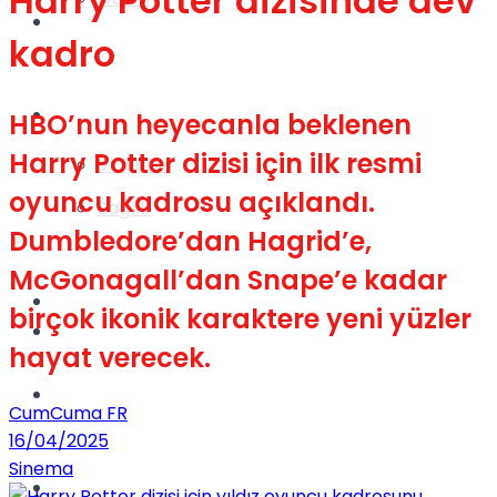
Harry Potter dizisinde dev
Gündem
kadro
Yaşam
HBO’nun heyecanla beklenen
Harry Potter dizisi için ilk resmi
Videolar
oyuncu kadrosu açıklandı.
Sağlık
Dumbledore’dan Hagrid’e,
McGonagall’dan Snape’e kadar
TV
birçok ikonik karaktere yeni yüzler
Gündem
hayat verecek.
Kadınca
CumCuma FR
16/04/2025
Sinema
Dünya