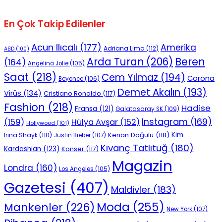
En Çok Takip Edilenler
Acun Ilıcalı
(177)
Amerika
Adriana Lima
(112)
ABD
(100)
Beren
Arda Turan
(206)
(164)
Angelina Jolie
(105)
Saat
(218)
Cem Yılmaz
(194)
Corona
Beyonce
(106)
Demet Akalın
(193)
Virüs
(134)
Cristiano Ronaldo
(117)
Fashion
(218)
Hadise
Fransa
(121)
Galatasaray SK
(109)
Instagram
(169)
(159)
Hülya Avşar
(152)
Hollywood
(101)
Kenan Doğulu
(118)
Kim
Irina Shayk
(110)
Justin Bieber
(107)
Kıvanç Tatlıtuğ
(180)
Kardashian
(123)
Konser
(117)
Magazin
Londra
(160)
Los Angeles
(105)
Gazetesi
(407)
Maldivler
(183)
Moda
(255)
Mankenler
(226)
New York
(107)