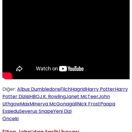
No Result
View All Result
Diğer:
Albus Dumbledore
Filch
Hagrid
Harry Potter
Harry
Potter Dizisi
HBO
J.K. Rowling
Janet McTeer
John
Lithgow
Max
Minerva McGonagall
Nick Frost
Paapa
Essiedu
Severus Snape
Yeni Dizi
Önceki