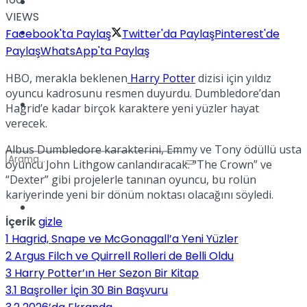
Kadınca
VIEWS
Podcast
Facebook'ta Paylaş
Twitter'da Paylaş
Pinterest'de
Paylaş
WhatsApp'ta Paylaş
HBO, merakla beklenen
Harry Potter
dizisi için yıldız
oyuncu kadrosunu resmen duyurdu. Dumbledore’dan
Dünya
Hagrid’e kadar birçok karaktere yeni yüzler hayat
verecek.
Albus Dumbledore karakterini, Emmy ve Tony ödüllü usta
oyuncu John Lithgow canlandıracak. “The Crown” ve
“Dexter” gibi projelerle tanınan oyuncu, bu rolün
kariyerinde yeni bir dönüm noktası olacağını söyledi.
Türkiye
No Result
İçerik
gizle
1
Hagrid, Snape ve McGonagall’a Yeni Yüzler
2
Argus Filch ve Quirrell Rolleri de Belli Oldu
3
Harry Potter’ın Her Sezon Bir Kitap
View All Result
3.1
Başroller İçin 30 Bin Başvuru