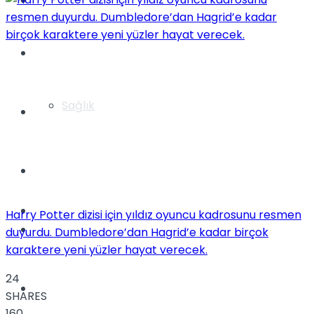
Yaşam
Türkiye
Sağlık
Müzik
Sinema
TV
Harry Potter dizisi için yıldız oyuncu kadrosunu resmen
Tatil
duyurdu. Dumbledore’dan Hagrid’e kadar birçok
karaktere yeni yüzler hayat verecek.
24
Spor
SHARES
160