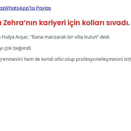
aş
WhatsApp'ta Paylaş
Zehra’nın kariyeri için kolları sıvadı.
 Hülya Avşar, “Bana manzaralı bir villa bulun” dedi.
ayı çok beğendi.
 öğrenmesini hem de kendi ofisi olup profesyonelleşmesini istiy