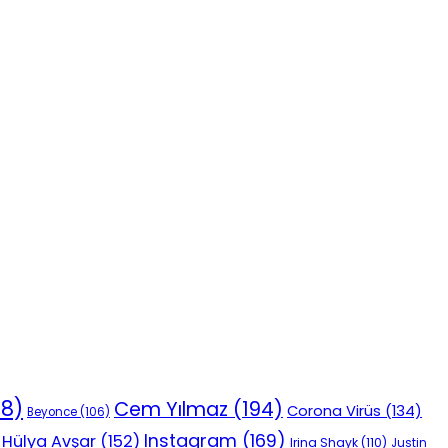
18)
Cem Yılmaz
(194)
Corona Virüs
(134)
Beyonce
(106)
Instagram
(169)
Hülya Avşar
(152)
Irina Shayk
(110)
Justin