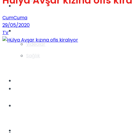
Hülya Avşar kızına ofis kira
Gündem
CumCuma
29/05/2020
Yaşam
TV
Videolar
Sağlık
TV
Gündem
Kadınca
Dünya