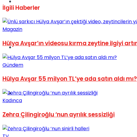
Müzik
İlgili
Haberler
Magazin
Hülya Avşar’ın videosu kırma zeytine ilgiyi artı
Sinema
Gündem
Hülya Avşar 55 milyon TL’ye ada satın aldı mı?
Tatil
Kadınca
Zehra Çilingiroğlu ‘nun ayrılık sessizliği
TV