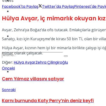
VIEWS
Kadınca
Facebook'ta Paylaş
Twitter'da Paylaş
Pinterest'de Payl
Podcast
Hülya Avşar, iç mimarlık okuyan kızı 
Avşar, Zehra’ya Boğaz’da ofis tutacak. Emlakçılarla görüşen
Dünya
Sanatçı, kızı için Kuruçeşme’de kirası 50 bin TL olan bir vill
Hülya Avşar, kızının hem iyi bir mimarla birlikte çalışıp işi
mimar olarak çalışacak.
Diğer:
Hülya Avşar
Zehra Çilingiroğlu
Önceki
Türkiye
No Result
Cem Yılmaz villasını satıyor
Sonraki
View All Result
Karnı burnunda Katy Perry‘nin deniz keyfi