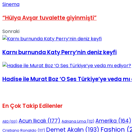
Sinema
No Result
“Hülya Avşar tuvalette giyinmişti”
Sonraki
View All Result
Karnı burnunda Katy Perry‘nin deniz keyfi
Hadise ile Murat Boz ‘O Ses Türkiye’ye veda mı
En Çok Takip Edilenler
Acun Ilıcalı
(177)
Amerika
(164)
Adriana Lima
(112)
ABD
(100)
Fashion
(2
Demet Akalın
(193)
Cristiano Ronaldo
(117)