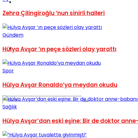
Spor
Zehra Çilingiroğlu ‘nun sinirli halleri
Gündem
Podcast
Hülya Avşar ‘ın peçe sözleri olay yarattı
Spor
Hülya Avşar Ronaldo’ya meydan okudu
Sağlık
Hülya Avşar’dan eski eşine: Bir de doktor an