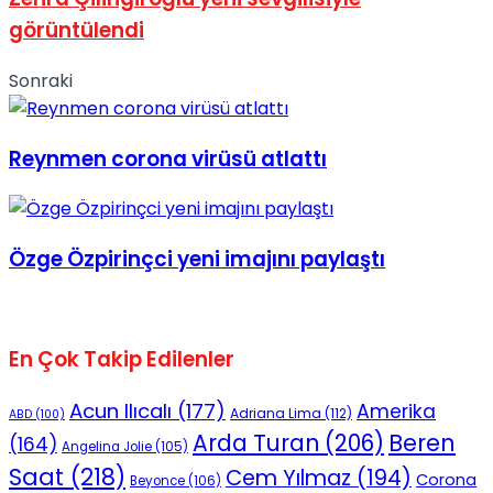
No Result
görüntülendi
Sonraki
Reynmen corona virüsü atlattı
View All Result
Özge Özpirinçci yeni imajını paylaştı
En Çok Takip Edilenler
Acun Ilıcalı
(177)
Amerika
Adriana Lima
(112)
ABD
(100)
Beren
Arda Turan
(206)
(164)
Angelina Jolie
(105)
Saat
(218)
Cem Yılmaz
(194)
Corona
Beyonce
(106)