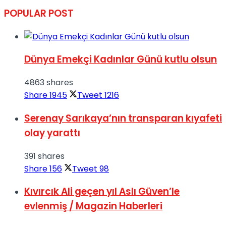
POPULAR POST
Dünya Emekçi Kadınlar Günü kutlu olsun
4863 shares
Share
1945
Tweet
1216
Serenay Sarıkaya’nın transparan kıyafeti
olay yarattı
391 shares
Share
156
Tweet
98
Kıvırcık Ali geçen yıl Aslı Güven’le
evlenmiş / Magazin Haberleri