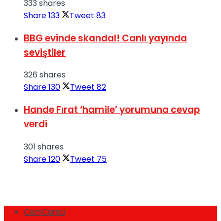
333 shares
Share
133
Tweet
83
BBG evinde skandal! Canlı yayında
seviştiler
326 shares
Share
130
Tweet
82
Hande Fırat ‘hamile’ yorumuna cevap
verdi
301 shares
Share
120
Tweet
75
CumCuma