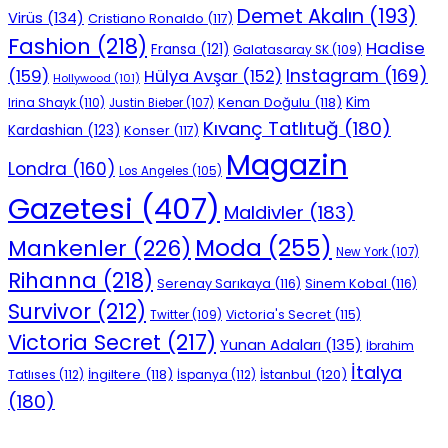
Demet Akalın
(193)
Virüs
(134)
Cristiano Ronaldo
(117)
Fashion
(218)
Hadise
Fransa
(121)
Galatasaray SK
(109)
Instagram
(169)
(159)
Hülya Avşar
(152)
Hollywood
(101)
Kenan Doğulu
(118)
Kim
Irina Shayk
(110)
Justin Bieber
(107)
Kıvanç Tatlıtuğ
(180)
Kardashian
(123)
Konser
(117)
Magazin
Londra
(160)
Los Angeles
(105)
Gazetesi
(407)
Maldivler
(183)
Moda
(255)
Mankenler
(226)
New York
(107)
Rihanna
(218)
Serenay Sarıkaya
(116)
Sinem Kobal
(116)
Survivor
(212)
Victoria's Secret
(115)
Twitter
(109)
Victoria Secret
(217)
Yunan Adaları
(135)
İbrahim
İtalya
İngiltere
(118)
İstanbul
(120)
Tatlıses
(112)
İspanya
(112)
(180)