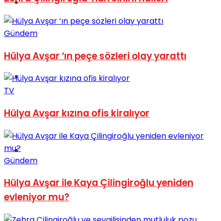
Müzik
Gündem
Hülya Avşar ‘ın peçe sözleri olay yarattı
Sinema
TV
Hülya Avşar kızına ofis kiralıyor
Tatil
Gündem
Hülya Avşar ile Kaya Çilingiroğlu yeniden
evleniyor mu?