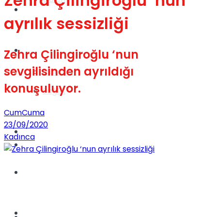
Zehra Çilingiroğlu ‘nun
Gündem
ayrılık sessizliği
Yaşam
Zehra Çilingiroğlu ‘nun
sevgilisinden ayrıldığı
Videolar
konuşuluyor.
Sağlık
CumCuma
23/09/2020
TV
Kadınca
Gündem
Kadınca
Dünya