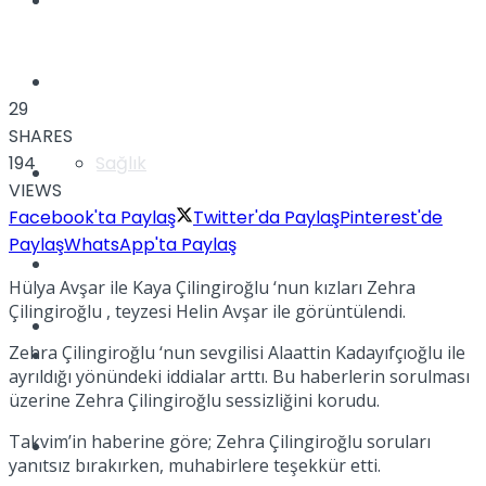
Yaşam
Türkiye
29
SHARES
194
Sağlık
Müzik
VIEWS
Facebook'ta Paylaş
Twitter'da Paylaş
Pinterest'de
Paylaş
WhatsApp'ta Paylaş
Sinema
Hülya Avşar ile Kaya Çilingiroğlu ‘nun kızları Zehra
Çilingiroğlu , teyzesi Helin Avşar ile görüntülendi.
TV
Zehra Çilingiroğlu ‘nun sevgilisi Alaattin Kadayıfçıoğlu ile
Tatil
ayrıldığı yönündeki iddialar arttı. Bu haberlerin sorulması
üzerine Zehra Çilingiroğlu sessizliğini korudu.
Takvim’in haberine göre; Zehra Çilingiroğlu soruları
Spor
yanıtsız bırakırken, muhabirlere teşekkür etti.