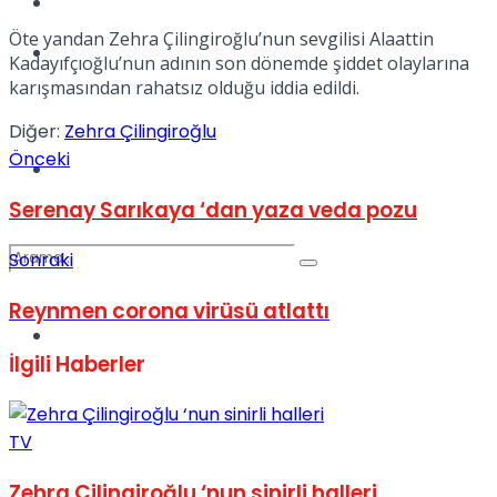
Kadınca
Öte yandan Zehra Çilingiroğlu’nun sevgilisi Alaattin
Podcast
Kadayıfçıoğlu’nun adının son dönemde şiddet olaylarına
karışmasından rahatsız olduğu iddia edildi.
Diğer:
Zehra Çilingiroğlu
Önceki
Dünya
Serenay Sarıkaya ‘dan yaza veda pozu
Sonraki
Reynmen corona virüsü atlattı
Türkiye
No Result
İlgili
Haberler
TV
View All Result
Zehra Çilingiroğlu ‘nun sinirli halleri