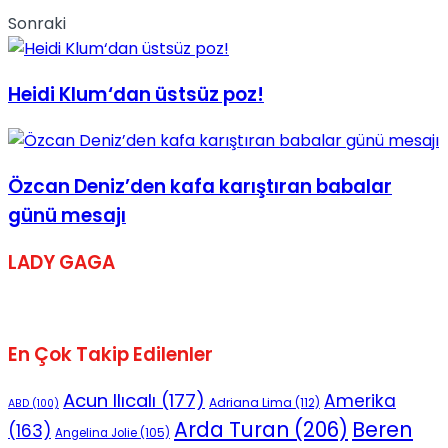
Sonraki
No Result
Heidi Klum‘dan üstsüz poz!
View All Result
Özcan Deniz’den kafa karıştıran babalar
günü mesajı
LADY GAGA
En Çok Takip Edilenler
Acun Ilıcalı
(177)
Amerika
Adriana Lima
(112)
ABD
(100)
Beren
Arda Turan
(206)
(163)
Angelina Jolie
(105)