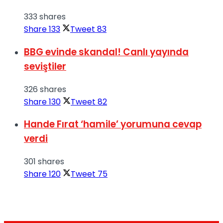
333 shares
Share
133
Tweet
83
BBG evinde skandal! Canlı yayında
seviştiler
326 shares
Share
130
Tweet
82
Hande Fırat ‘hamile’ yorumuna cevap
verdi
301 shares
Share
120
Tweet
75