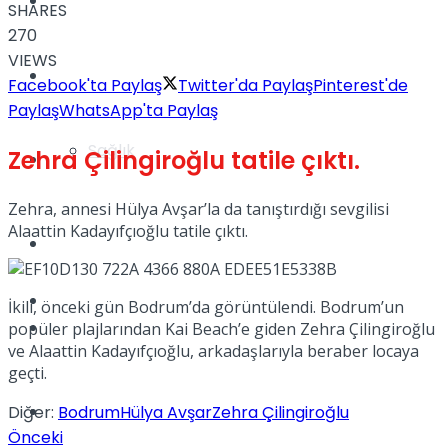
Yaşam
SHARES
270
VIEWS
Türkiye
Facebook'ta Paylaş
Twitter'da Paylaş
Pinterest'de
Paylaş
WhatsApp'ta Paylaş
Sağlık
Zehra Çilingiroğlu tatile çıktı.
Müzik
Zehra, annesi Hülya Avşar’la da tanıştırdığı sevgilisi
Alaattin Kadayıfçıoğlu tatile çıktı.
Sinema
TV
İkili, önceki gün Bodrum’da görüntülendi. Bodrum’un
Tatil
popüler plajlarından Kai Beach’e giden Zehra Çilingiroğlu
ve Alaattin Kadayıfçıoğlu, arkadaşlarıyla beraber locaya
geçti.
Spor
Diğer:
Bodrum
Hülya Avşar
Zehra Çilingiroğlu
Önceki