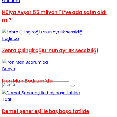
Gündem
Spor
Hülya Avşar 55 milyon TL’ye ada satın aldı
mı?
Kadınca
Podcast
Zehra Çilingiroğlu ‘nun ayrılık sessizliği
Dünya
Iron Man Bodrum’da
Tatil
Demet Şener eşi ile baş başa tatilde