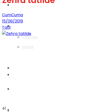
Zehra tatilde
Gündem
CumCuma
15/06/2019
Yaşam
Tatil
Videolar
Sağlık
TV
Gündem
Kadınca
41
Dünya