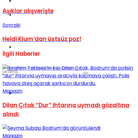
Kadınca
Aşıklar alışverişte
Podcast
Sonraki
Heidi Klum‘dan üstsüz poz!
Dünya
İlgili
Haberler
Magazin
Türkiye
No Result
Dilan Çıtak “Dur” ihtarına uymadı gözaltına
alındı
View All Result
Magazin