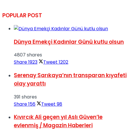
POPULAR POST
Dünya Emekçi Kadınlar Günü kutlu olsun
4807 shares
Share
1923
Tweet
1202
Serenay Sarıkaya’nın transparan kıyafeti
olay yarattı
391 shares
Share
156
Tweet
98
Kıvırcık Ali geçen yıl Aslı Güven’le
evlenmiş / Magazin Haberleri