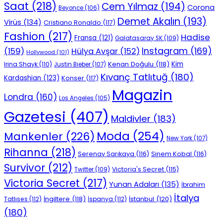
Saat
(218)
Cem Yılmaz
(194)
Corona
Beyonce
(106)
Demet Akalın
(193)
Virüs
(134)
Cristiano Ronaldo
(117)
Fashion
(217)
Hadise
Fransa
(121)
Galatasaray SK
(109)
Instagram
(169)
(159)
Hülya Avşar
(152)
Hollywood
(101)
Kenan Doğulu
(118)
Kim
Irina Shayk
(110)
Justin Bieber
(107)
Kıvanç Tatlıtuğ
(180)
Kardashian
(123)
Konser
(117)
Magazin
Londra
(160)
Los Angeles
(105)
Gazetesi
(407)
Maldivler
(183)
Moda
(254)
Mankenler
(226)
New York
(107)
Rihanna
(218)
Serenay Sarıkaya
(116)
Sinem Kobal
(116)
Survivor
(212)
Victoria's Secret
(115)
Twitter
(109)
Victoria Secret
(217)
Yunan Adaları
(135)
İbrahim
İtalya
İngiltere
(118)
İstanbul
(120)
Tatlıses
(112)
İspanya
(112)
(180)