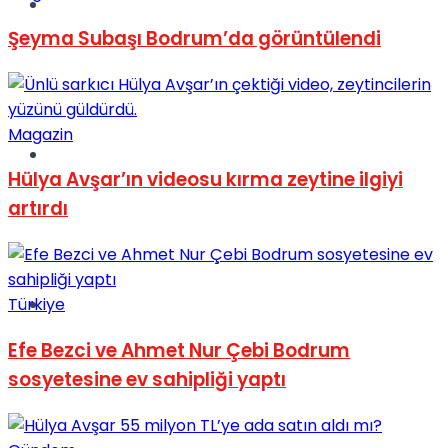
Müzik
Şeyma Subaşı Bodrum’da görüntülendi
Magazin
Sinema
Hülya Avşar’ın videosu kırma zeytine ilgiyi
artırdı
Tatil
Türkiye
Efe Bezci ve Ahmet Nur Çebi Bodrum
sosyetesine ev sahipliği yaptı